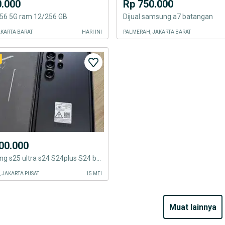
0.000
Rp 750.000
6 5G ram 12/256 GB
Dijual samsung a7 batangan
AKARTA BARAT
HARI INI
PALMERAH, JAKARTA BARAT
00.000
Beli samsung s25 ultra s24 S24plus S24 baru seken info bos kta beli yu
 JAKARTA PUSAT
15 MEI
muat lainnya