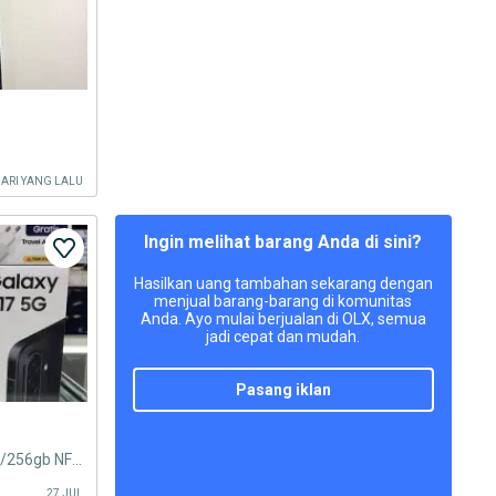
HARI YANG LALU
Ingin melihat barang Anda di sini?
Hasilkan uang tambahan sekarang dengan
menjual barang-barang di komunitas
Anda. Ayo mulai berjualan di OLX, semua
jadi cepat dan mudah.
pasang iklan
Samsung A17 5G ram 8gb+8gb/256gb NFC baru garansi resmi samsung SEIN
27 JUL