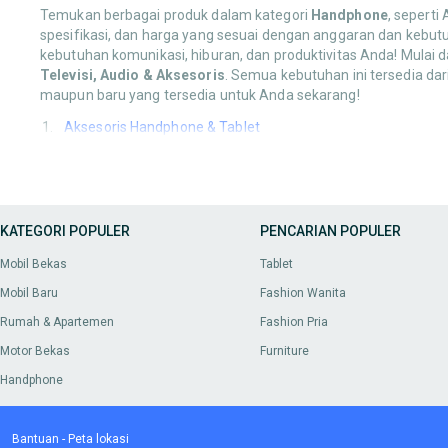
Temukan berbagai produk dalam kategori
Handphone
, seperti
spesifikasi, dan harga yang sesuai dengan anggaran dan kebut
kebutuhan komunikasi, hiburan, dan produktivitas Anda! Mulai d
Televisi, Audio & Aksesoris
. Semua kebutuhan ini tersedia da
maupun baru yang tersedia untuk Anda sekarang!
Aksesoris Handphone & Tablet
Anda bisa mendapatkan berbagai produk dalam kategori
Akses
stylus pen
. Temukan pilihan terbaik untuk melengkapi dan meli
Handphone & Gadget
KATEGORI POPULER
PENCARIAN POPULER
Lengkapi
Handphone & Gadget
Anda dengan berbagai pilihan m
Mobil Bekas
Tablet
Fotografi & Videografi
Mobil Baru
Fashion Wanita
Cari produk-produk untuk kategori
Fotografi & Videografi
, mul
Rumah & Apartemen
Fashion Pria
mendukung hobi atau profesionalisme Anda dalam mengabad
Motor Bekas
Furniture
Games & Console
Handphone
Jelajahi koleksi
Games & Console
, seperti PlayStation, Xbox,
dan sesuai dengan kesukaan Anda lewat OLX.
Bantuan
-
Peta lokasi
Komputer & Laptop