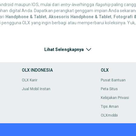
 Android maupun IOS, mulai dari
entry-level
hingga
flagship
paling canggi
uhan digital Anda. Dapatkan perangkat genggam impian Anda sekarang
ari
Handphone & Tablet
,
Aksesoris Handphone & Tablet
,
Fotografi 
ri pengguna OLX yang ingin berbagi atau memperbarui koleksinya. Yuk,
oris Handphone & Tablet
, mulai dari
case
pelindung,
screen protector
Lihat Selengkapnya
ndungi gadget Anda! Semua harga super murah dan pastikan barang lay
OLX INDONESIA
OLX
enarik di OLX. Jelajahi sekarang dan temukan apa yang paling cocok u
OLX Karir
Pusat Bantuan
Jual Mobil Instan
Peta Situs
ai dari kamera DSLR,
mirrorless
, kamera
action
, drone, lensa,
tripod
,
sta
Kebijakan Privasi
ikan momen.
Tips Aman
OLXmobbi
 Nintendo Switch, PC Gaming, hingga berbagai judul game dan aksesori