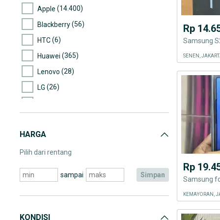
(14.400)
Apple
(56)
Blackberry
Rp 14.6
(6)
HTC
Samsung S2
(365)
Huawei
SENEN, JAKART
(28)
Lenovo
(26)
LG
(195)
Motorola
(2)
Nexian
HARGA
(206)
Nokia
(8.619)
Samsung
Pilih dari rentang
Rp 19.4
(80)
Sony
sampai
simpan
Samsung fo
(130)
Asus
KEMAYORAN, J
(2)
Cross
(5)
IMO
KONDISI