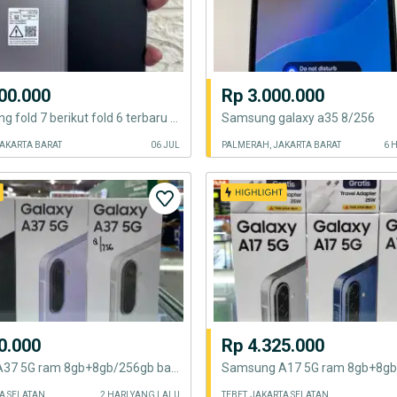
00.000
Rp 3.000.000
beli samsung fold 7 berikut fold 6 terbaru samsung lain nya flip 6
Samsung galaxy a35 8/256
JAKARTA BARAT
06 JUL
PALMERAH, JAKARTA BARAT
6 
0.000
Rp 4.325.000
Samsung A37 5G ram 8gb+8gb/256gb baru garansi resmi harga Promo
TA SELATAN
2 HARI YANG LALU
TEBET, JAKARTA SELATAN