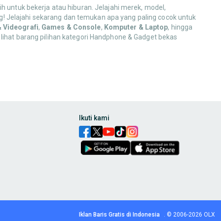
h untuk bekerja atau hiburan. Jelajahi merek, model,
! Jelajahi sekarang dan temukan apa yang paling cocok untuk
& Videografi
,
Games & Console
,
Komputer & Laptop
, hingga
 lihat barang pilihan kategori Handphone & Gadget bekas
,
charger
,
power bank
,
headset
,
earbuds
, hingga
smartwatch
dan
ak pakai, ya!
Ikuti kami
ntuk kebutuhan komunikasi, hiburan, dan produktivitas Anda!
bilizer
, hingga perlengkapan
lighting
. Dapatkan koleksi alat yang
s pendukungnya. Temukan pilihan hiburan digital yang menarik
Iklan Baris Gratis di Indonesia
.
© 2006-2026
OLX