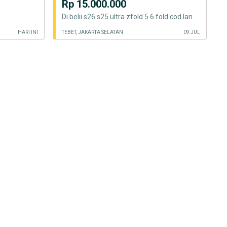
Rp 15.000.000
Di belii s26 s25 ultra zfold 5 6 fold cod langsung yulk flip 7
HARI INI
TEBET, JAKARTA SELATAN
09 JUL