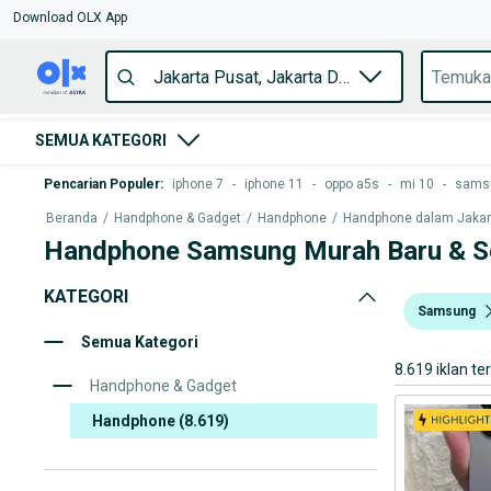
Download OLX App
SEMUA KATEGORI
Pencarian Populer
:
iphone 7
-
iphone 11
-
oppo a5s
-
mi 10
-
samsu
Beranda
/
Handphone & Gadget
/
Handphone
/
Handphone dalam Jakarta
Handphone Samsung Murah Baru & Se
KATEGORI
Samsung
Semua Kategori
8.619 iklan te
Handphone & Gadget
Handphone
(8.619)