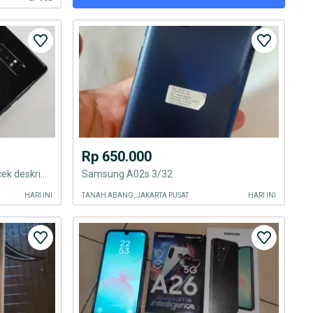
Rp 650.000
samsung galaxy note 8 6/64gb cek deskripsi
Samsung A02s 3/32
HARI INI
TANAH ABANG, JAKARTA PUSAT
HARI INI