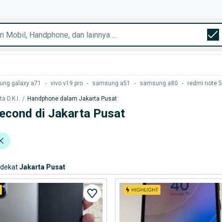
ng galaxy a71
-
vivo v19 pro
-
samsung a51
-
samsung a80
-
redmi note 5
 D.K.I.
/
Handphone dalam Jakarta Pusat
cond di Jakarta Pusat
rdekat
Jakarta Pusat