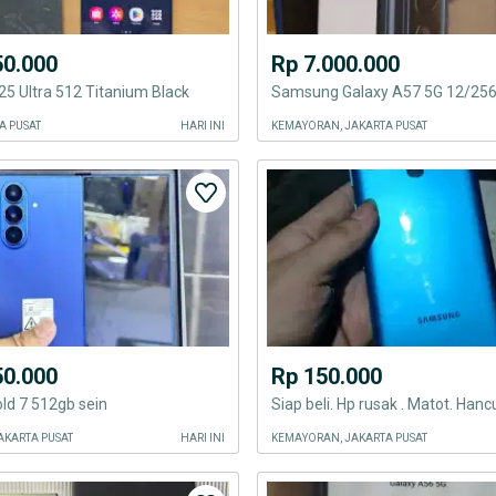
50.000
Rp 7.000.000
5 Ultra 512 Titanium Black
A PUSAT
HARI INI
KEMAYORAN, JAKARTA PUSAT
50.000
Rp 150.000
ld 7 512gb sein
Siap beli. Hp rusak . Matot. Hancu
AKARTA PUSAT
HARI INI
KEMAYORAN, JAKARTA PUSAT