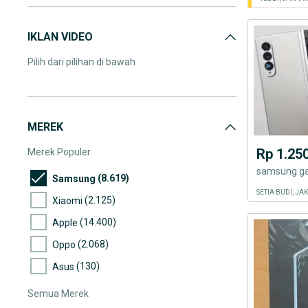
IKLAN VIDEO
Pilih dari pilihan di bawah
MEREK
Rp 1.25
Merek Populer
(8.619)
Samsung
SETIA BUDI, J
(2.125)
Xiaomi
(14.400)
Apple
(2.068)
Oppo
(130)
Asus
Semua Merek