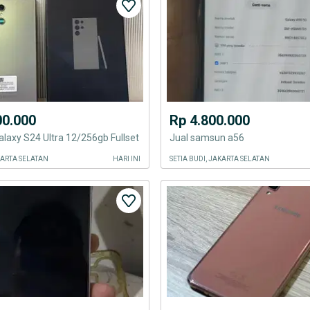
00.000
Rp 4.800.000
axy S24 Ultra 12/256gb Fullset
Jual samsun a56
AKARTA SELATAN
HARI INI
SETIA BUDI, JAKARTA SELATAN