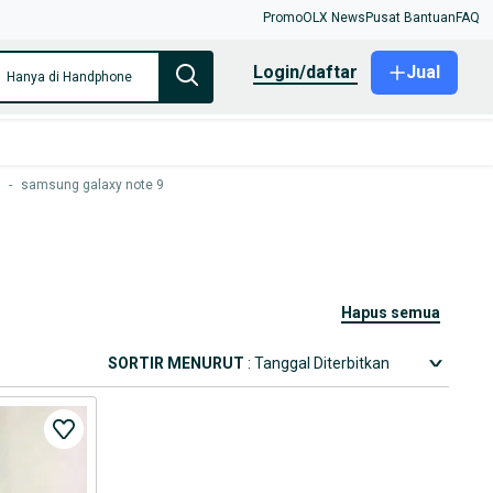
Promo
OLX News
Pusat Bantuan
FAQ
login/daftar
Jual
Hanya di Handphone
-
samsung galaxy note 9
hapus semua
SORTIR MENURUT
: Tanggal Diterbitkan