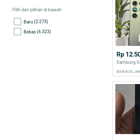
(4)
Mito
Pilih dari pilihan di bawah
(2.068)
Oppo
(2.273)
Baru
(2.125)
Xiaomi
(6.323)
Bekas
(11)
Evercoss
(31)
Advan
Rp 12.5
(4)
Acer
Samsung Gal
(16)
Smartfren
SETIA BUDI, J
(1.298)
Vivo
(946)
Tipe Handphone Lainnya