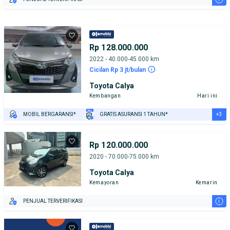
Rp 128.000.000
2022 - 40.000-45.000 km
Cicilan Rp 3 jt/bulan
Toyota Calya
Kembangan
Hari ini
+3
MOBIL BERGARANSI*
GRATIS ASURANSI 1 TAHUN*
TEST DRIVE DARI RUMAH
GRATIS BIAYA JASA PERAWATAN*
PENJUAL TERVERIFIKASI
Rp 120.000.000
2020 - 70.000-75.000 km
Toyota Calya
Kemayoran
Kemarin
i
PENJUAL TERVERIFIKASI