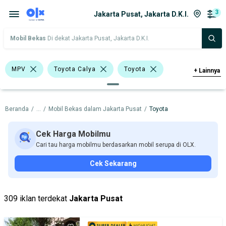
3
Jakarta Pusat, Jakarta D.K.I.
Mobil Bekas
Di dekat Jakarta Pusat, Jakarta D.K.I.
MPV
Toyota Calya
Toyota
+
Lainnya
Harga
Merek Dan Model
Tahun
Beranda
/
...
/
Mobil Bekas dalam Jakarta Pusat
/
Toyota
Tipe Bodi
Tipe Membership
Cek Harga Mobilmu
Cari tau harga mobilmu berdasarkan mobil serupa di OLX.
Cek Sekarang
309 iklan terdekat
Jakarta Pusat