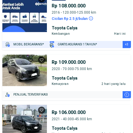
Rp 108.000.000
2016 - 120.000-125.000 km
Cicilan Rp 2.5 jt/bulan
Toyota Calya
Kembangan
Hari ini
+3
MOBIL BERGARANSI*
GRATIS ASURANSI 1 TAHUN*
TEST DRIVE DARI RUMAH
GRATIS BIAYA JASA PERAWATAN*
PENJUAL TERVERIFIKASI
Rp 109.000.000
2020 - 70.000-75.000 km
Toyota Calya
Kemayoran
2 hari yang lalu
i
PENJUAL TERVERIFIKASI
Rp 106.000.000
2021 - 40.000-45.000 km
Toyota Calya