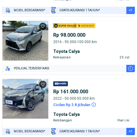
+3
MOBIL BERGARANSI*
GRATIS ASURANSI 1 TAHUN*
TEST DRIVE DARI RUMAH
GRATIS BIAYA JASA PERAWATAN*
PENJUAL TERVERIFIKASI
Rp 98.000.000
2016 - 95.000-100.000 km
Toyota Calya
Kemayoran
23 Jul
i
PENJUAL TERVERIFIKASI
Rp 161.000.000
2022 - 50.000-55.000 km
Cicilan Rp 3.8 jt/bulan
Toyota Calya
Kembangan
Hari ini
+3
MOBIL BERGARANSI*
GRATIS ASURANSI 1 TAHUN*