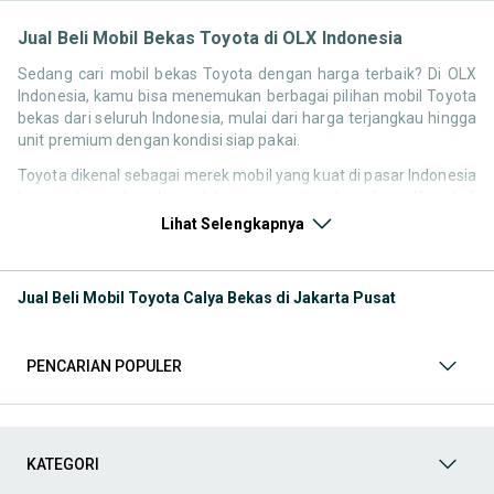
Jual Beli Mobil Bekas Toyota di OLX Indonesia
Sedang cari mobil bekas Toyota dengan harga terbaik? Di OLX
Indonesia, kamu bisa menemukan berbagai pilihan mobil Toyota
bekas dari seluruh Indonesia, mulai dari harga terjangkau hingga
unit premium dengan kondisi siap pakai.
Toyota dikenal sebagai merek mobil yang kuat di pasar Indonesia
karena daya tahan, kemudahan perawatan, dan nilai jual kembali
yang stabil. Itu sebabnya pencarian seperti
mobil bekas Toyota
,
Lihat Selengkapnya
harga Toyota bekas
, atau
Toyota second terbaik
terus tinggi
setiap waktu.
Jual Beli Mobil Toyota Calya Bekas di Jakarta Pusat
Melalui halaman ini, kamu bisa langsung membandingkan
berbagai listing mobil Toyota bekas berdasarkan harga, tahun,
lokasi, hingga tipe kendaraan tanpa harus berpindah platform.
PENCARIAN POPULER
Model Mobil Bekas Toyota yang Paling Banyak Dicari
Beberapa model Toyota memiliki demand tinggi di pasar mobil
bekas karena reputasi dan kebutuhan pengguna di Indonesia.
KATEGORI
Kamu bisa langsung cek model berikut sesuai kebutuhan: