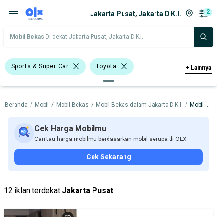
2
Jakarta Pusat, Jakarta D.K.I.
Mobil Bekas
Di dekat Jakarta Pusat, Jakarta D.K.I.
Sports & Super Car
Toyota
+
Lainnya
Harga
Merek Dan Model
Tahun
Beranda
/
Mobil
/
Mobil Bekas
/
Mobil Bekas dalam Jakarta D.K.I.
/
Mobil Bekas dalam Jakarta Pusat
Tipe Bodi
Tipe Membership
Cek Harga Mobilmu
Cari tau harga mobilmu berdasarkan mobil serupa di OLX.
Cek Sekarang
12 iklan terdekat
Jakarta Pusat