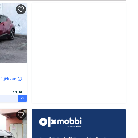
.1 jt/bulan
Hari ini
+3