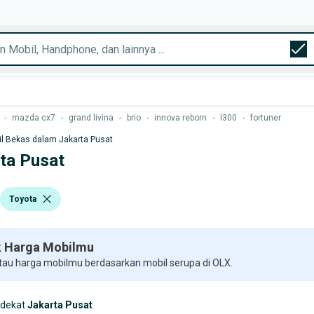
-
mazda cx7
-
grand livina
-
brio
-
innova reborn
-
l300
-
fortuner
l Bekas dalam Jakarta Pusat
rta Pusat
Toyota
 Harga Mobilmu
 tau harga mobilmu berdasarkan mobil serupa di OLX.
rdekat
Jakarta Pusat