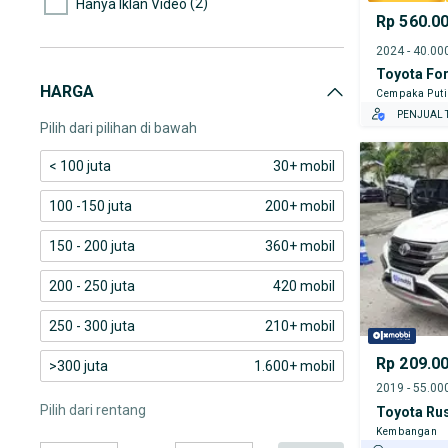
(2)
Hanya Iklan Video
Rp 560.0
Toyota For
HARGA
Cempaka Put
PENJUAL T
Pilih dari pilihan di bawah
< 100 juta
30+ mobil
100 -150 juta
200+ mobil
150 - 200 juta
360+ mobil
200 - 250 juta
420 mobil
250 - 300 juta
210+ mobil
Rp 209.0
>300 juta
1.600+ mobil
Pilih dari rentang
Toyota Ru
Kembangan