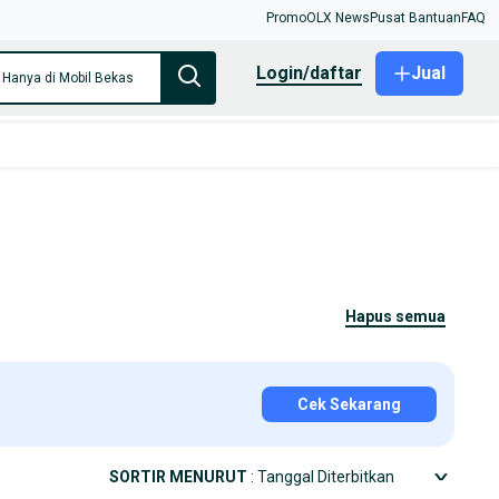
Promo
OLX News
Pusat Bantuan
FAQ
login/daftar
Jual
Hanya di Mobil Bekas
hapus semua
Cek Sekarang
SORTIR MENURUT
: Tanggal Diterbitkan