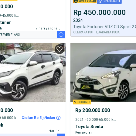
00.000
Rp 450.000.000
2024 - 40.000-45.000 km
2024
tuner
ih
7 hari yang lalu
CEMPAKA PUTIH, JAKARTA PUSAT
i
ERVERIFIKASI
00.000
Rp 208.000.000
2019 - 55.000-60.000 km
Cicilan Rp 5 jt/bulan
2021 - 60.000-65.000 km
sh
Toyota Sienta
Hari ini
Kemayoran