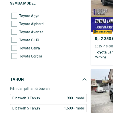
(944)
Lexus
SEMUA MODEL
(698)
Nissan
Toyota Agya
Toyota Alphard
Toyota Avanza
Rp 2.350.
Toyota C-HR
Toyota Calya
Toyota Lan
Toyota Corolla
Menteng
Toyota Crown
Toyota FJ Cruiser
TAHUN
Toyota Fortuner
Pilih dari pilihan di bawah
Dibawah 3 Tahun
980+ mobil
Dibawah 5 Tahun
1.600+ mobil