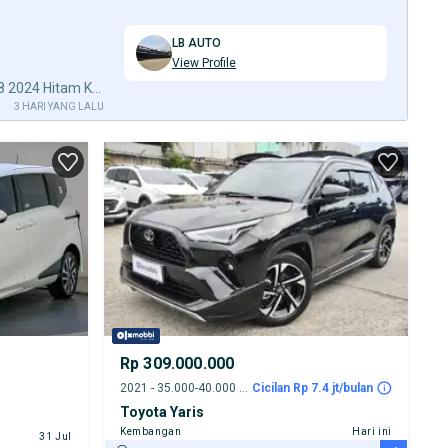
LB AUTO
View Profile
Toyota Fortuner VRZ GR Sport 2.8 2024 Hitam Km11rb B2684SJH Nik 2022
3 HARI YANG LALU
Rp 309.000.000
2021 - 35.000-40.000 km
Cicilan Rp 7.4 jt/bulan
Toyota Yaris
Kembangan
Hari ini
31 Jul