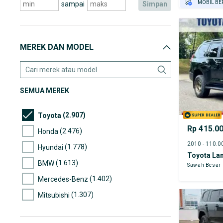
MOBIL BE
sampai
simpan
GRATIS AS
TEST DRIV
GRATIS BI
MEREK DAN MODEL
PENJUAL T
SEMUA MEREK
(2.907)
Toyota
Rp 415.0
(2.476)
Honda
(1.778)
Hyundai
Toyota Lan
(1.613)
BMW
Sawah Besar
(1.402)
Mercedes-Benz
(1.307)
Mitsubishi
(1.130)
Mazda