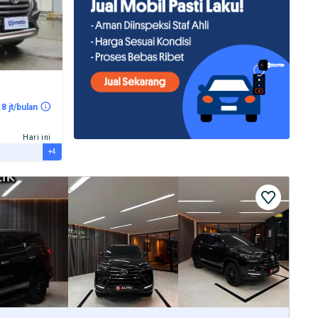
.8 jt/bulan
Hari ini
+4