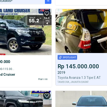
+4
RGARANSI*
URANSI 1 TAHUN*
E DARI RUMAH
AYA JASA PERAWATAN*
ERVERIFIKASI
00.000
Rp 145.000.000
2010 - 110.000-115.000 km
2019
d Cruiser
Toyota Avanza 1.3 Tipe E AT
Hari ini
TAMBORA, JAKARTA BARAT