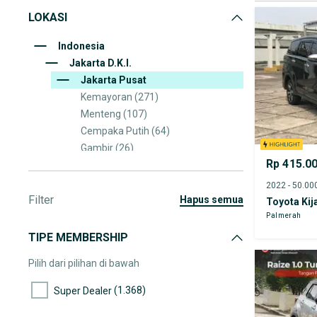
LOKASI
Indonesia
Jakarta D.K.I.
Jakarta Pusat
Kemayoran
(271)
Menteng
(107)
Cempaka Putih
(64)
Gambir
(26)
Rp 415.0
Sawah Besar
(24)
Senen
(16)
Filter
hapus semua
Toyota Kij
Palmerah
TIPE MEMBERSHIP
Pilih dari pilihan di bawah
(1.368)
Super Dealer