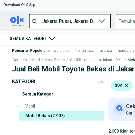
Download OLX App
SEMUA KATEGORI
Pencarian Populer
:
innova diesel
-
honda jazz
-
avanza
-
honda crv
Beranda
/
Mobil
/
Mobil Bekas
/
Mobil Bekas dalam Jakarta D.K.I.
/
Mobi
Jual Beli Mobil Toyota Bekas di Jaka
KATEGORI
SUV
Semua Kategori
Cek
Mobil
Cari
Mobil Bekas
(2.907)
2.689 iklan te