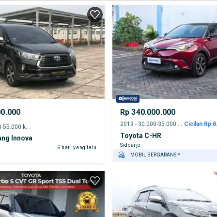
00.000
Rp 340.000.000
2019 - 30.000-35.000 km
Cicilan Rp 8
2022 - 50.000-55.000 km
Toyota C-HR
ang Innova
Sidoarjo
6 hari yang lalu
MOBIL BERGARANSI*
GRATIS ASURANSI 1 TAHUN*
TEST DRIVE DARI RUMAH
GRATIS BIAYA JASA PERAWATAN*