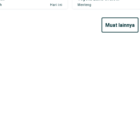
ih
Hari ini
Menteng
muat lainnya