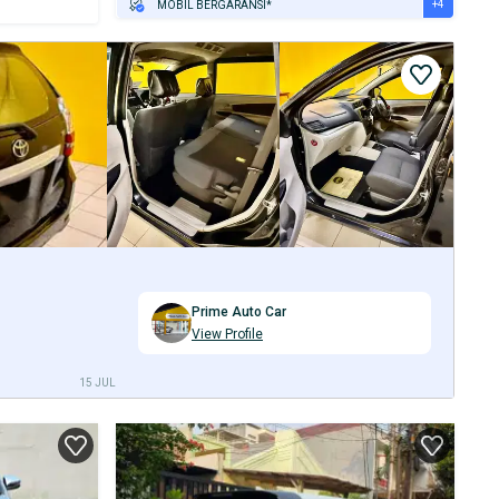
+4
MOBIL BERGARANSI*
GRATIS ASURANSI 1 TAHUN*
TEST DRIVE DARI RUMAH
GRATIS BIAYA JASA PERAWATAN*
PENJUAL TERVERIFIKASI
Prime Auto Car
View Profile
15 JUL