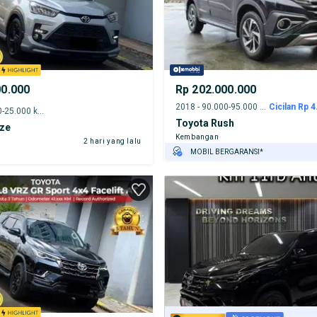
00.000
Rp 202.000.000
2018 - 90.000-95.000 km
Cicilan Rp 4
2022 - 20.000-25.000 km
Toyota Rush
ize
Kembangan
2 hari yang lalu
MOBIL BERGARANSI*
GRATIS ASURANSI 1 TAHUN*
TEST DRIVE DARI RUMAH
GRATIS BIAYA JASA PERAWATAN*
PENJUAL TERVERIFIKASI