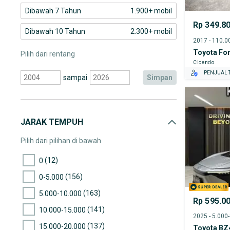
Dibawah 7 Tahun
1.900+ mobil
Rp 349.8
Dibawah 10 Tahun
2.300+ mobil
Toyota For
Pilih dari rentang
Cicendo
PENJUAL T
sampai
simpan
JARAK TEMPUH
Pilih dari pilihan di bawah
(12)
0
(156)
0-5.000
(163)
5.000-10.000
Rp 595.0
(141)
10.000-15.000
2025 - 5.000
(137)
15.000-20.000
Toyota BZ