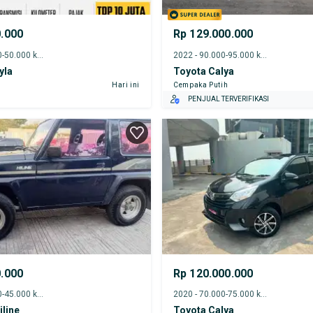
0.000
Rp 129.000.000
2021 - 45.000-50.000 km
2022 - 90.000-95.000 km
yla
Toyota Calya
Hari ini
Cempaka Putih
PENJUAL TERVERIFIKASI
0.000
Rp 120.000.000
1991 - 40.000-45.000 km
2020 - 70.000-75.000 km
iline
Toyota Calya