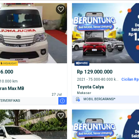
56.000
Rp 129.000.000
2021 - 75.000-80.000 km
Cicilan Rp
-10.000 km
Toyota Calya
Gran Max MB
Makasar
27 Jul
MOBIL BERGARANSI*
i
ERVERIFIKASI
GRATIS ASURANSI 1 TAHUN*
TEST DRIVE DARI RUMAH
GRATIS BIAYA JASA PERAWATAN*