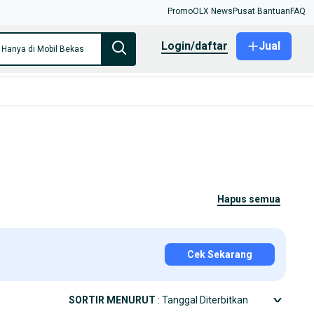
Promo
OLX News
Pusat Bantuan
FAQ
login/daftar
Jual
Hanya di Mobil Bekas
hapus semua
Cek Sekarang
SORTIR MENURUT
: Tanggal Diterbitkan