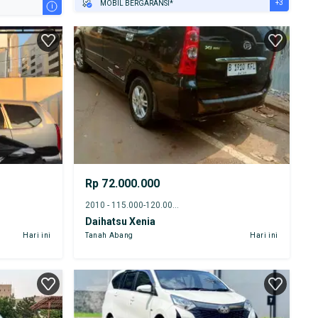
+3
MOBIL BERGARANSI*
i
GRATIS ASURANSI 1 TAHUN*
TEST DRIVE DARI RUMAH
GRATIS BIAYA JASA PERAWATAN*
Rp 72.000.000
2010 - 115.000-120.000 km
Daihatsu Xenia
Hari ini
Tanah Abang
Hari ini