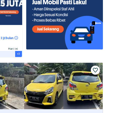
 3 jt/bulan
Hari ini
+3