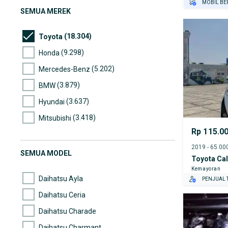
MOBIL BE
SEMUA MEREK
GRATIS AS
TEST DRIV
(18.304)
Toyota
GRATIS BI
(9.298)
Honda
(5.202)
Mercedes-Benz
(3.879)
BMW
(3.637)
Hyundai
(3.418)
Mitsubishi
Rp 115.0
(2.953)
Nissan
(2.691)
Suzuki
SEMUA MODEL
Toyota Ca
(2.579)
Daihatsu
Kemayoran
Daihatsu Ayla
PENJUAL T
Daihatsu Ceria
Daihatsu Charade
Daihatsu Charmant