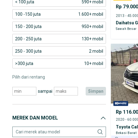
< 100 juta
590+ mobil
Rp 79.00
100 -150 juta
1.600+ mobil
Daihatsu 
150 - 200 juta
950+ mobil
Sawah Besar
200 - 250 juta
130+ mobil
250 - 300 juta
2 mobil
>300 juta
10+ mobil
Pilih dari rentang
sampai
simpan
Rp 116.0
MEREK DAN MODEL
Toyota Ca
Bekasi Barat