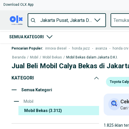
Download OLX App
SEMUA KATEGORI
Pencarian Populer
:
innova diesel
-
honda jazz
-
avanza
-
honda crv
Beranda
/
Mobil
/
Mobil Bekas
/
Mobil Bekas dalam Jakarta D.K.I.
Jual Beli Mobil Calya Bekas di Jakart
KATEGORI
Toyota Caly
Semua Kategori
Cek
Mobil
Cari
Mobil Bekas
(3.312)
1.825 iklan te