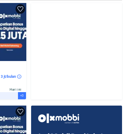
 3 jt/bulan
Hari ini
+3