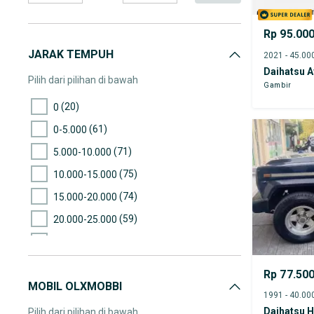
Rp 95.00
JARAK TEMPUH
Daihatsu A
Pilih dari pilihan di bawah
Gambir
(20)
0
(61)
0-5.000
(71)
5.000-10.000
(75)
10.000-15.000
(74)
15.000-20.000
(59)
20.000-25.000
(126)
25.000-30.000
(123)
30.000-35.000
Rp 77.50
MOBIL OLXMOBBI
(147)
35.000-40.000
(152)
40.000-45.000
Daihatsu H
Pilih dari pilihan di bawah