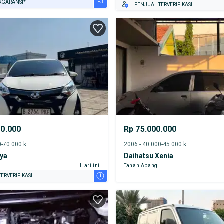
+3
RGARANSI*
PENJUAL TERVERIFIKASI
URANSI 1 TAHUN*
E DARI RUMAH
AYA JASA PERAWATAN*
00.000
Rp 75.000.000
2019 - 65.000-70.000 km
2006 - 40.000-45.000 km
lya
Daihatsu Xenia
Hari ini
Tanah Abang
i
ERVERIFIKASI