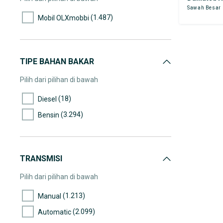
Sawah Besar
(168)
45.000-50.000
(1.487)
Mobil OLXmobbi
(153)
50.000-55.000
(123)
55.000-60.000
(158)
60.000-65.000
TIPE BAHAN BAKAR
(163)
65.000-70.000
Pilih dari pilihan di bawah
(162)
70.000-75.000
(18)
Diesel
(121)
75.000-80.000
(3.294)
Bensin
(120)
80.000-85.000
(167)
85.000-90.000
(100)
90.000-95.000
TRANSMISI
(109)
95.000-100.000
Pilih dari pilihan di bawah
(111)
100.000-105.000
(1.213)
Manual
(70)
105.000-110.000
(2.099)
Automatic
(57)
110.000-115.000