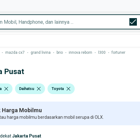
-
mazda cx7
-
grand livina
-
brio
-
innova reborn
-
l300
-
fortuner
a Pusat
a
Daihatsu
Toyota
 Harga Mobilmu
 tau harga mobilmu berdasarkan mobil serupa di OLX.
rdekat
Jakarta Pusat