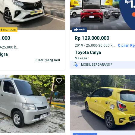
0.000
Rp 129.000.000
2019 - 25.000-30.000 km
Cicilan Rp
2022 - 20.000-25.000 km
Toyota Calya
igra
Makasar
3 hari yang lalu
MOBIL BERGARANSI*
GRATIS ASURANSI 1 TAHUN*
TEST DRIVE DARI RUMAH
GRATIS BIAYA JASA PERAWATAN*