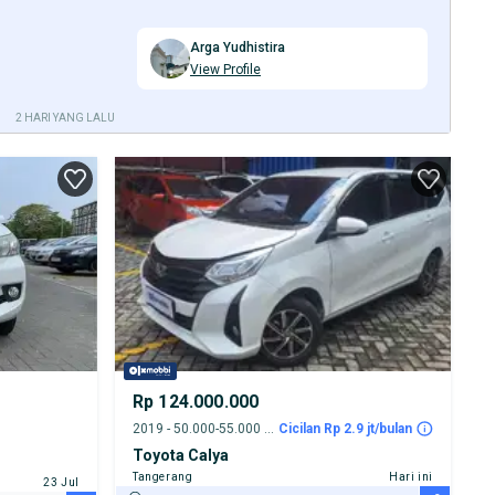
Arga Yudhistira
View Profile
2 HARI YANG LALU
Rp 124.000.000
2019 - 50.000-55.000 km
Cicilan Rp 2.9 jt/bulan
Toyota Calya
Tangerang
Hari ini
23 Jul