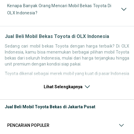
Kenapa Banyak Orang Mencari Mobil Bekas Toyota Di
OLX Indonesia?
Jual Beli Mobil Bekas Toyota di OLX Indonesia
Sedang cari mobil bekas Toyota dengan harga terbaik? Di OLX
Indonesia, kamu bisa menemukan berbagai pilihan mobil Toyota
bekas dari seluruh Indonesia, mulai dari harga terjangkau hingga
unit premium dengan kondisi siap pakai.
Toyota dikenal sebagai merek mobil yang kuat di pasar Indonesia
karena daya tahan, kemudahan perawatan, dan nilai jual kembali
yang stabil. Itu sebabnya pencarian seperti
mobil bekas Toyota
,
Lihat Selengkapnya
harga Toyota bekas
, atau
Toyota second terbaik
terus tinggi
setiap waktu.
Jual Beli Mobil Toyota Bekas di Jakarta Pusat
Melalui halaman ini, kamu bisa langsung membandingkan
berbagai listing mobil Toyota bekas berdasarkan harga, tahun,
lokasi, hingga tipe kendaraan tanpa harus berpindah platform.
PENCARIAN POPULER