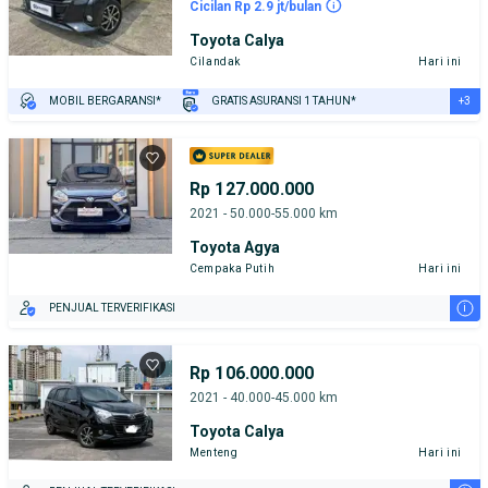
Cicilan Rp 2.9 jt/bulan
Toyota Calya
Cilandak
Hari ini
+3
MOBIL BERGARANSI*
GRATIS ASURANSI 1 TAHUN*
TEST DRIVE DARI RUMAH
GRATIS BIAYA JASA PERAWATAN*
PENJUAL TERVERIFIKASI
Rp 127.000.000
2021 - 50.000-55.000 km
Toyota Agya
Cempaka Putih
Hari ini
i
PENJUAL TERVERIFIKASI
Rp 106.000.000
2021 - 40.000-45.000 km
Toyota Calya
Menteng
Hari ini