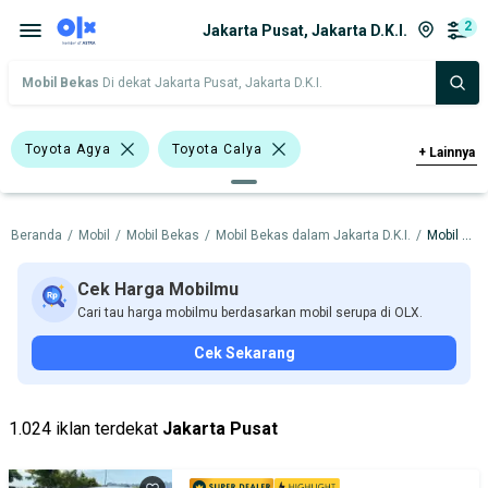
2
Jakarta Pusat, Jakarta D.K.I.
Mobil Bekas
Di dekat Jakarta Pusat, Jakarta D.K.I.
Toyota Agya
Toyota Calya
+
Lainnya
Toyota
Beranda
/
Mobil
/
Mobil Bekas
/
Mobil Bekas dalam Jakarta D.K.I.
/
Mobil Bekas dalam Jakarta Pusat
Harga
Merek Dan Model
Tahun
Tipe Bodi
Tipe Membership
Cek Harga Mobilmu
Cari tau harga mobilmu berdasarkan mobil serupa di OLX.
Cek Sekarang
1.024 iklan terdekat
Jakarta Pusat