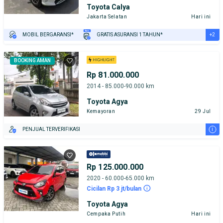
Toyota Calya
Jakarta Selatan
Hari ini
+2
MOBIL BERGARANSI*
GRATIS ASURANSI 1 TAHUN*
TEST DRIVE DARI RUMAH
GRATIS BIAYA JASA PERAWATAN*
BOOKING AMAN
Rp 81.000.000
2014 - 85.000-90.000 km
Toyota Agya
Kemayoran
29 Jul
i
PENJUAL TERVERIFIKASI
Rp 125.000.000
2020 - 60.000-65.000 km
Cicilan Rp 3 jt/bulan
Toyota Agya
Cempaka Putih
Hari ini