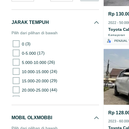
Rp 130.0
JARAK TEMPUH
Toyota Ca
Pilih dari pilihan di bawah
Kemayoran
PENJUAL 
(3)
0
(17)
0-5.000
(26)
5.000-10.000
(24)
10.000-15.000
(29)
15.000-20.000
(44)
20.000-25.000
(49)
25.000-30.000
(43)
30.000-35.000
Rp 128.0
(41)
MOBIL OLXMOBBI
35.000-40.000
(69)
40.000-45.000
Toyota Ca
Pilih dari pilihan di bawah