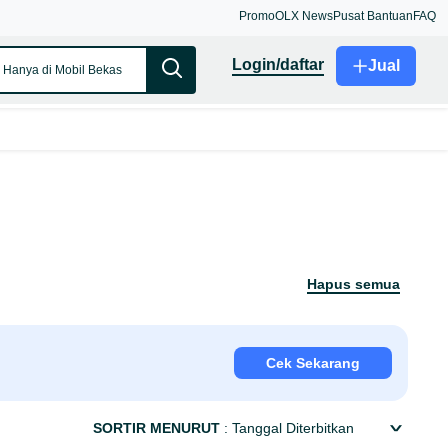
Promo
OLX News
Pusat Bantuan
FAQ
login/daftar
Jual
Hanya di Mobil Bekas
hapus semua
Cek Sekarang
SORTIR MENURUT
: Tanggal Diterbitkan