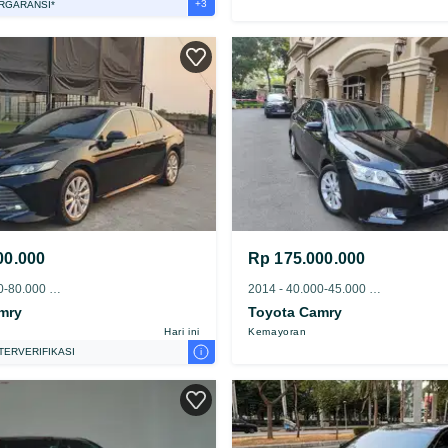
+3
RGARANSI*
SURANSI 1 TAHUN*
VE DARI RUMAH
IAYA JASA PERAWATAN*
00.000
Rp 175.000.000
2020 - 75.000-80.000 km
2014 - 40.000-45.000 km
mry
Toyota Camry
Hari ini
Kemayoran
i
TERVERIFIKASI