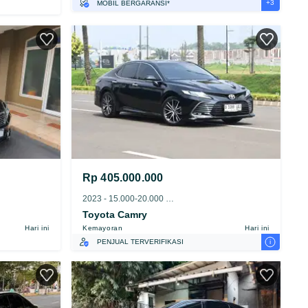
+3
MOBIL BERGARANSI*
GRATIS ASURANSI 1 TAHUN*
TEST DRIVE DARI RUMAH
GRATIS BIAYA JASA PERAWATAN*
Rp 405.000.000
2023 - 15.000-20.000 km
Toyota Camry
Hari ini
Kemayoran
Hari ini
i
PENJUAL TERVERIFIKASI