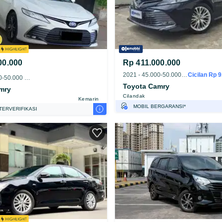
00.000
Rp 411.000.000
2021 - 45.000-50.000 km
Cicilan Rp 9.
2023 - 45.000-50.000 km
Toyota Camry
mry
Cilandak
Kemarin
MOBIL BERGARANSI*
i
TERVERIFIKASI
GRATIS ASURANSI 1 TAHUN*
TEST DRIVE DARI RUMAH
GRATIS BIAYA JASA PERAWATAN*