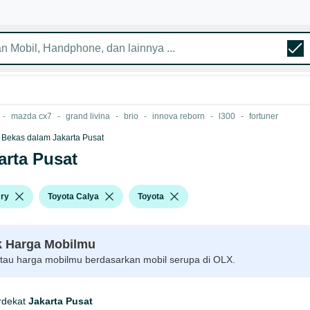
-
mazda cx7
-
grand livina
-
brio
-
innova reborn
-
l300
-
fortuner
 Bekas dalam Jakarta Pusat
arta Pusat
ry
Toyota Calya
Toyota
 Harga Mobilmu
 tau harga mobilmu berdasarkan mobil serupa di OLX.
rdekat
Jakarta Pusat