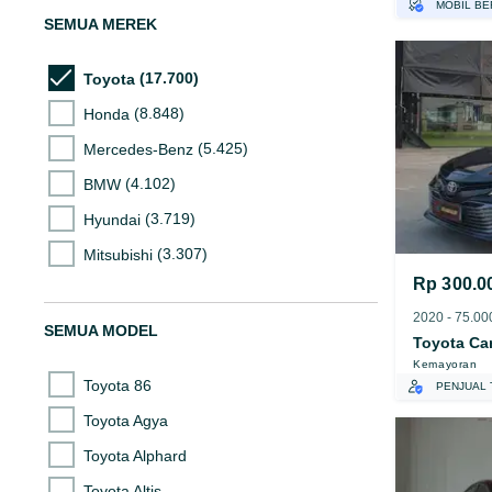
MOBIL BE
SEMUA MEREK
GRATIS A
TEST DRI
(17.700)
Toyota
GRATIS B
(8.848)
Honda
(5.425)
Mercedes-Benz
(4.102)
BMW
(3.719)
Hyundai
(3.307)
Mitsubishi
Rp 300.0
(2.903)
Nissan
(2.595)
Suzuki
SEMUA MODEL
Toyota Ca
(2.511)
Mazda
Kemayoran
Toyota 86
PENJUAL 
Toyota Agya
Toyota Alphard
Toyota Altis