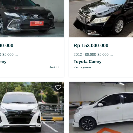
00.000
Rp 153.000.000
2023 - 30.000-35.000 km
2012 - 80.000-85.000 km
mry
Toyota Camry
Hari ini
Kemayoran