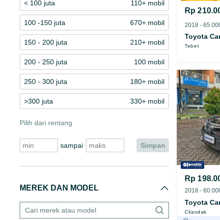
< 100 juta
110+ mobil
Rp 210.0
100 -150 juta
670+ mobil
Toyota Ca
150 - 200 juta
210+ mobil
Tebet
200 - 250 juta
100 mobil
250 - 300 juta
180+ mobil
>300 juta
330+ mobil
Pilih dari rentang
sampai
simpan
Rp 198.0
MEREK DAN MODEL
Toyota Ca
Cilandak