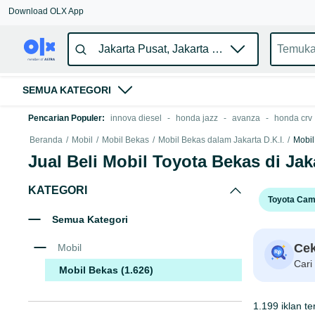
Download OLX App
SEMUA KATEGORI
Pencarian Populer
:
innova diesel
-
honda jazz
-
avanza
-
honda crv
Beranda
/
Mobil
/
Mobil Bekas
/
Mobil Bekas dalam Jakarta D.K.I.
/
Mobil
Jual Beli Mobil Toyota Bekas di Jak
KATEGORI
Toyota Cam
Semua Kategori
Cek
Mobil
Cari
Mobil Bekas
(1.626)
1.199 iklan te