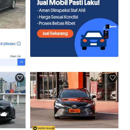
8 jt/bulan
Hari ini
+3