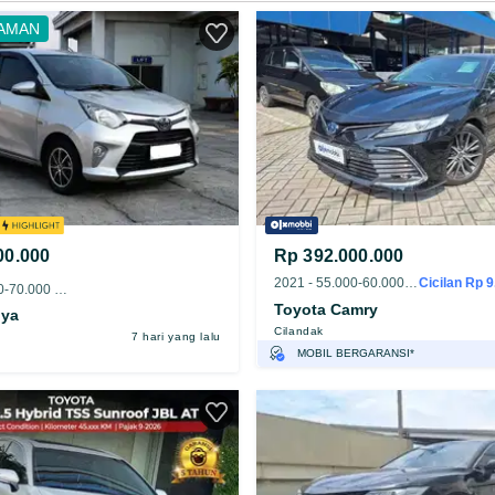
AMAN
00.000
Rp 392.000.000
2021 - 55.000-60.000 km
Cicilan Rp 9.
2019 - 65.000-70.000 km
Toyota Camry
lya
Cilandak
7 hari yang lalu
MOBIL BERGARANSI*
GRATIS ASURANSI 1 TAHUN*
TEST DRIVE DARI RUMAH
GRATIS BIAYA JASA PERAWATAN*