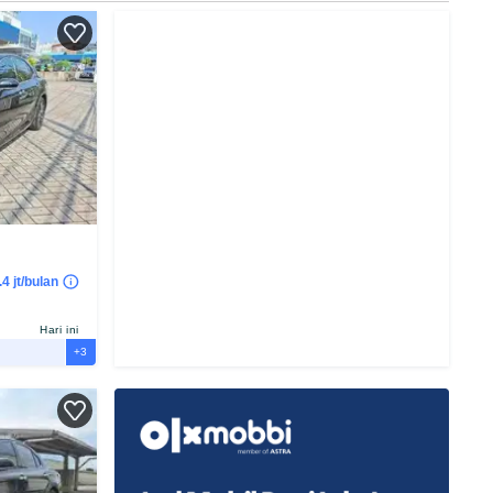
4 jt/bulan
Hari ini
+3