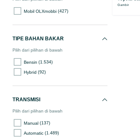
Gambir
(91)
45.000-50.000
(427)
Mobil OLXmobbi
(93)
50.000-55.000
(109)
55.000-60.000
(90)
60.000-65.000
TIPE BAHAN BAKAR
(110)
65.000-70.000
Pilih dari pilihan di bawah
(84)
70.000-75.000
(1.534)
Bensin
(63)
75.000-80.000
(92)
Hybrid
(58)
80.000-85.000
(93)
85.000-90.000
(62)
90.000-95.000
TRANSMISI
(55)
95.000-100.000
Pilih dari pilihan di bawah
(41)
100.000-105.000
(137)
Manual
(37)
105.000-110.000
(1.489)
Automatic
(53)
110.000-115.000