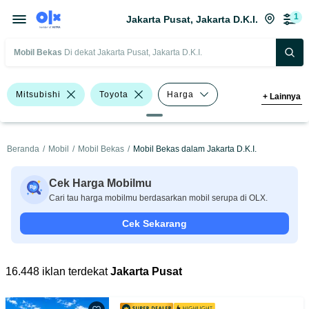
1
Jakarta Pusat, Jakarta D.K.I.
Mobil Bekas
Di dekat Jakarta Pusat, Jakarta D.K.I.
Mitsubishi
Toyota
Harga
+
Lainnya
Merek Dan Model
Tahun
Beranda
/
Mobil
/
Mobil Bekas
/
Mobil Bekas dalam Jakarta D.K.I.
Tipe Bodi
Tipe Membership
Cek Harga Mobilmu
Cari tau harga mobilmu berdasarkan mobil serupa di OLX.
Cek Sekarang
16.448 iklan terdekat
Jakarta Pusat