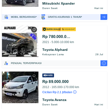
Mitsubishi Xpander
Duren Sawit
Hari ini
+2
MOBIL BERGARANSI*
GRATIS ASURANSI 1 TAHUN*
TEST DRIVE DARI RUMAH
GRATIS BIAYA JASA PERAWATAN*
Rp 780.000.000
2021 - 5.000-10.000 km
Toyota Alphard
Kebayoran Lama
28 Jul
i
PENJUAL TERVERIFIKASI
Rp 89.000.000
2012 - 165.000-170.000 km
Cicilan Rp 2.1 jt/bulan
Toyota Avanza
Duren Sawit
Hari ini