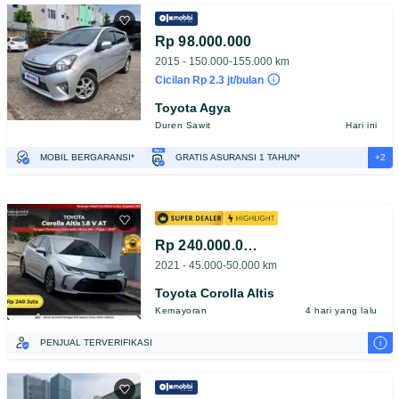
Rp 98.000.000
2015 - 150.000-155.000 km
Cicilan Rp 2.3 jt/bulan
Toyota Agya
Duren Sawit
Hari ini
+2
MOBIL BERGARANSI*
GRATIS ASURANSI 1 TAHUN*
TEST DRIVE DARI RUMAH
GRATIS BIAYA JASA PERAWATAN*
Rp 240.000.000
2021 - 45.000-50.000 km
Toyota Corolla Altis
Kemayoran
4 hari yang lalu
i
PENJUAL TERVERIFIKASI