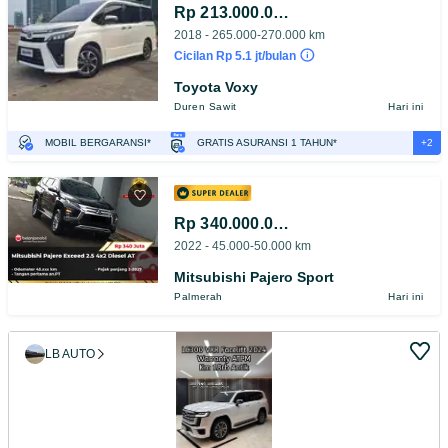
Rp 213.000.000
2018 - 265.000-270.000 km
Cicilan Rp 5.1 jt/bulan
Toyota Voxy
Duren Sawit
Hari ini
+2
MOBIL BERGARANSI*
GRATIS ASURANSI 1 TAHUN*
TEST DRIVE DARI RUMAH
GRATIS BIAYA JASA PERAWATAN*
Rp 340.000.000
2022 - 45.000-50.000 km
Mitsubishi Pajero Sport
Palmerah
Hari ini
LB AUTO