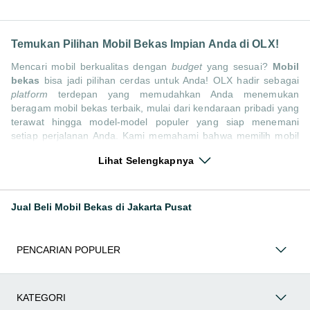
Temukan Pilihan Mobil Bekas Impian Anda di OLX!
Mencari mobil berkualitas dengan
budget
yang sesuai?
Mobil
bekas
bisa jadi pilihan cerdas untuk Anda! OLX hadir sebagai
platform
terdepan yang memudahkan Anda menemukan
beragam mobil bekas terbaik, mulai dari kendaraan pribadi yang
terawat hingga model-model populer yang siap menemani
setiap perjalanan Anda. Kami memahami bahwa memilih mobil
bekas butuh kepercayaan, oleh karena itu OLX menyediakan
Lihat Selengkapnya
ribuan daftar dari penjual terpercaya di seluruh Indonesia.
Jelajahi sekarang dan temukan mobil bekas yang paling sesuai
dengan gaya hidup, kebutuhan, dan
budget
Anda!
Jual Beli Mobil Bekas di Jakarta Pusat
Memilih
mobil bekas
yang tepat tentu bukan perkara mudah.
Apakah Anda mencari mobil keluarga yang luas, SUV yang
tangguh untuk petualangan, sedan yang elegan untuk tampilan
PENCARIAN POPULER
berkelas, atau mobil kota yang irit dan lincah? Di OLX, Anda
akan menemukan berbagai pilihan mobil bekas dari berbagai
merek dan tipe. Kami hadir untuk memastikan pengalaman jual
beli mobil bekas Anda berjalan lancar, efisien, dan
KATEGORI
menyenangkan. Yuk, lihat berbagai penawaran mobil bekas