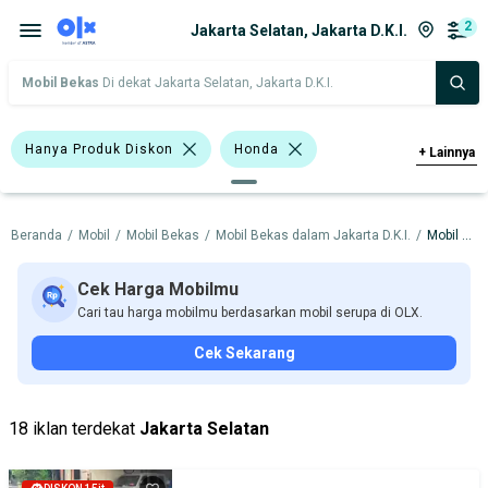
2
Jakarta Selatan, Jakarta D.K.I.
Mobil Bekas
Di dekat Jakarta Selatan, Jakarta D.K.I.
Hanya Produk Diskon
Honda
+
Lainnya
Harga
Merek Dan Model
Tahun
Beranda
/
Mobil
/
Mobil Bekas
/
Mobil Bekas dalam Jakarta D.K.I.
/
Mobil Bekas dalam Jakarta Selatan
Tipe Bodi
Tipe Membership
Cek Harga Mobilmu
Cari tau harga mobilmu berdasarkan mobil serupa di OLX.
Cek Sekarang
18 iklan terdekat
Jakarta Selatan