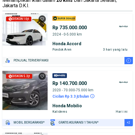
Menampilkan iklan dalam
20 kms
Dari Jakarta Selatan,
Jakarta D.K.I.
DISKON 10jt
Rp 735.000.000
Rp745jt
2024 - 0-5.000 km
Honda Accord
Pondok Aren
3 hari yang lalu
i
PENJUAL TERVERIFIKASI
DISKON 5.3jt
Rp 140.700.000
Rp146jt
2020 - 70.000-75.000 km
Cicilan Rp 3.3 jt/bulan
Honda Mobilio
Kalideres
Hari ini
+2
MOBIL BERGARANSI*
GRATIS ASURANSI 1 TAHUN*
TEST DRIVE DARI RUMAH
GRATIS BIAYA JASA PERAWATAN*