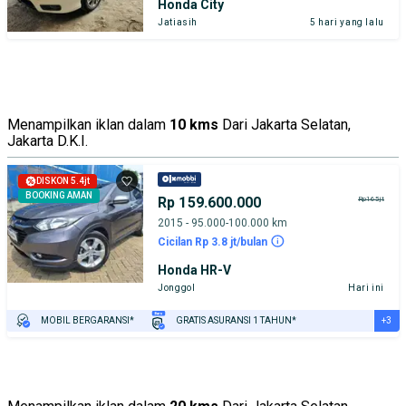
Honda City
Jatiasih
5 hari yang lalu
Menampilkan iklan dalam
10 kms
Dari Jakarta Selatan,
Jakarta D.K.I.
DISKON 5.4jt
BOOKING AMAN
Rp 159.600.000
Rp165jt
2015 - 95.000-100.000 km
Cicilan Rp 3.8 jt/bulan
Honda HR-V
Jonggol
Hari ini
+3
MOBIL BERGARANSI*
GRATIS ASURANSI 1 TAHUN*
TEST DRIVE DARI RUMAH
GRATIS BIAYA JASA PERAWATAN*
PENJUAL TERVERIFIKASI