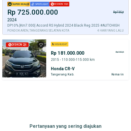
DISKON 10jt
Rp 725.000.000
Rp735jt
2024
DP10% [Km7.000] Accord RS Hybrid 2024 Black Reg 2025 #AUTOHIGH
PONDOK AREN, TANGERANG SELATAN KOTA
4 HARI YANG LALU
DISKON 2jt
Rp 181.000.000
Rp183jt
2015 - 110.000-115.000 km
Honda CR-V
Tangerang Kab.
Kemarin
Pertanyaan yang sering diajukan