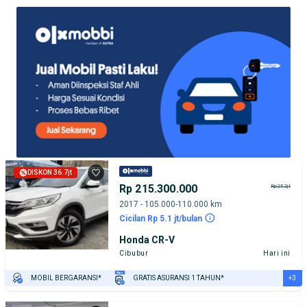
DISKON 36.7jt
Rp 215.300.000
Rp252jt
2017 - 105.000-110.000 km
Cicilan Rp 5.1 jt/bulan
Honda CR-V
Cibubur
Hari ini
+3
MOBIL BERGARANSI*
GRATIS ASURANSI 1 TAHUN*
TEST DRIVE DARI RUMAH
GRATIS BIAYA JASA PERAWATAN*