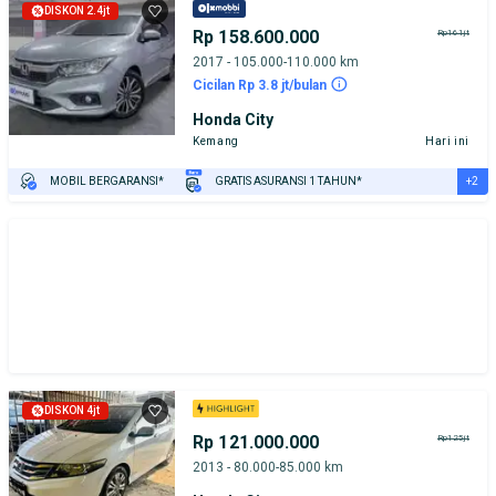
PENJUAL TERVERIFIKASI
DISKON 2.4jt
Rp 158.600.000
Rp161jt
2017 - 105.000-110.000 km
Cicilan Rp 3.8 jt/bulan
Honda City
Kemang
Hari ini
+2
MOBIL BERGARANSI*
GRATIS ASURANSI 1 TAHUN*
TEST DRIVE DARI RUMAH
GRATIS BIAYA JASA PERAWATAN*
DISKON 4jt
Rp 121.000.000
Rp125jt
2013 - 80.000-85.000 km