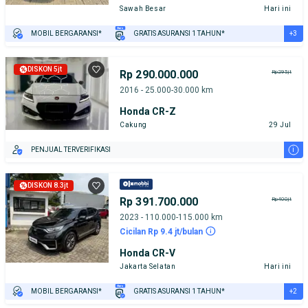
Sawah Besar
Hari ini
+3
MOBIL BERGARANSI*
GRATIS ASURANSI 1 TAHUN*
TEST DRIVE DARI RUMAH
GRATIS BIAYA JASA PERAWATAN*
PENJUAL TERVERIFIKASI
DISKON 5jt
Rp 290.000.000
Rp295jt
2016 - 25.000-30.000 km
Honda CR-Z
Cakung
29 Jul
i
PENJUAL TERVERIFIKASI
DISKON 8.3jt
Rp 391.700.000
Rp400jt
2023 - 110.000-115.000 km
Cicilan Rp 9.4 jt/bulan
Honda CR-V
Jakarta Selatan
Hari ini
+2
MOBIL BERGARANSI*
GRATIS ASURANSI 1 TAHUN*
TEST DRIVE DARI RUMAH
GRATIS BIAYA JASA PERAWATAN*