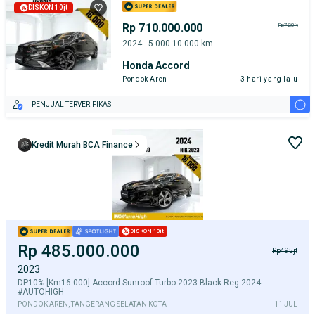
DISKON 10jt
Rp 710.000.000
Rp720jt
2024 - 5.000-10.000 km
Honda Accord
Pondok Aren
3 hari yang lalu
i
PENJUAL TERVERIFIKASI
Kredit Murah BCA Finance
DISKON 10jt
Rp 485.000.000
Rp495jt
2023
DP10% [Km16.000] Accord Sunroof Turbo 2023 Black Reg 2024
#AUTOHIGH
PONDOK AREN, TANGERANG SELATAN KOTA
11 JUL