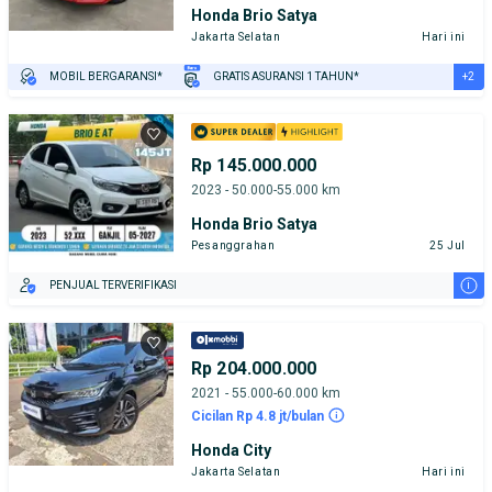
Honda Brio Satya
Jakarta Selatan
Hari ini
+2
MOBIL BERGARANSI*
GRATIS ASURANSI 1 TAHUN*
TEST DRIVE DARI RUMAH
GRATIS BIAYA JASA PERAWATAN*
Rp 145.000.000
2023 - 50.000-55.000 km
Honda Brio Satya
Pesanggrahan
25 Jul
i
PENJUAL TERVERIFIKASI
Rp 204.000.000
2021 - 55.000-60.000 km
Cicilan Rp 4.8 jt/bulan
Honda City
Jakarta Selatan
Hari ini