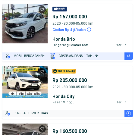
Rp 167.000.000
2020 - 80.000-85.000 km
Cicilan Rp 4 jt/bulan
Honda Brio
Tangerang Selatan Kota
Hari ini
+3
MOBIL BERGARANSI*
GRATIS ASURANSI 1 TAHUN*
TEST DRIVE DARI RUMAH
GRATIS BIAYA JASA PERAWATAN*
PENJUAL TERVERIFIKASI
Rp 205.000.000
2021 - 80.000-85.000 km
Honda City
Pasar Minggu
Hari ini
i
PENJUAL TERVERIFIKASI
Rp 160.500.000