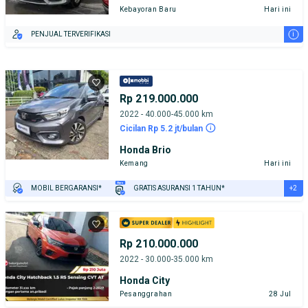
Kebayoran Baru
Hari ini
i
PENJUAL TERVERIFIKASI
Rp 219.000.000
2022 - 40.000-45.000 km
Cicilan Rp 5.2 jt/bulan
Honda Brio
Kemang
Hari ini
+2
MOBIL BERGARANSI*
GRATIS ASURANSI 1 TAHUN*
TEST DRIVE DARI RUMAH
GRATIS BIAYA JASA PERAWATAN*
Rp 210.000.000
2022 - 30.000-35.000 km
Honda City
Pesanggrahan
28 Jul