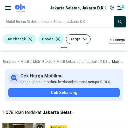
2
Jakarta Selatan, Jakarta D.K.I.
Mobil Bekas
Di dekat Jakarta Selatan, Jakarta D.K.I.
Hatchback
Honda
Harga
+
Lainnya
Merek Dan Model
Tahun
Beranda
/
Mobil
/
Mobil Bekas
/
Mobil Bekas dalam Jakarta D.K.I.
/
Mobil Bekas dalam Jakarta Selatan
Tipe Bodi
Tipe Membership
Cek Harga Mobilmu
Cari tau harga mobilmu berdasarkan mobil serupa di OLX.
Cek Sekarang
1.078 iklan terdekat
Jakarta Selatan