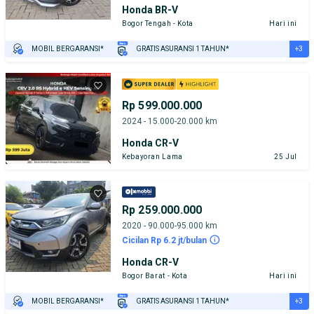
Honda BR-V
Bogor Tengah - Kota
Hari ini
+3
MOBIL BERGARANSI*
GRATIS ASURANSI 1 TAHUN*
TEST DRIVE DARI RUMAH
GRATIS BIAYA JASA PERAWATAN*
PENJUAL TERVERIFIKASI
Rp 599.000.000
2024 - 15.000-20.000 km
Honda CR-V
Kebayoran Lama
25 Jul
Rp 259.000.000
2020 - 90.000-95.000 km
Cicilan Rp 6.2 jt/bulan
Honda CR-V
Bogor Barat - Kota
Hari ini
+3
MOBIL BERGARANSI*
GRATIS ASURANSI 1 TAHUN*