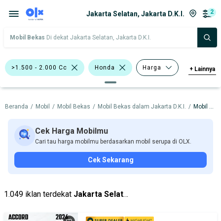
2
Jakarta Selatan, Jakarta D.K.I.
Mobil Bekas
Di dekat Jakarta Selatan, Jakarta D.K.I.
>1.500 - 2.000 Cc
Honda
Harga
+
Lainnya
Merek Dan Model
Tahun
Beranda
/
Mobil
/
Mobil Bekas
/
Mobil Bekas dalam Jakarta D.K.I.
/
Mobil Bekas dalam Jakarta Selatan
Tipe Bodi
Tipe Membership
Cek Harga Mobilmu
Cari tau harga mobilmu berdasarkan mobil serupa di OLX.
Cek Sekarang
1.049 iklan terdekat
Jakarta Selatan