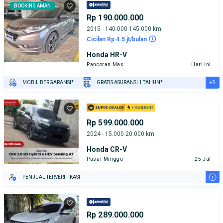
BOOKING AMAN
Rp 190.000.000
2015 - 140.000-145.000 km
Cicilan Rp 4.5 jt/bulan
Honda HR-V
Pancoran Mas
Hari ini
+3
MOBIL BERGARANSI*
GRATIS ASURANSI 1 TAHUN*
TEST DRIVE DARI RUMAH
GRATIS BIAYA JASA PERAWATAN*
PENJUAL TERVERIFIKASI
Rp 599.000.000
2024 - 15.000-20.000 km
Honda CR-V
Pasar Minggu
25 Jul
i
PENJUAL TERVERIFIKASI
Rp 289.000.000