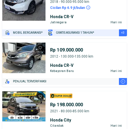
2018 - 90.000-95.000 km
Cicilan Rp 6.9 jt/bulan
Honda CR-V
Jatinegara
Hari ini
+3
MOBIL BERGARANSI*
GRATIS ASURANSI 1 TAHUN*
TEST DRIVE DARI RUMAH
GRATIS BIAYA JASA PERAWATAN*
PENJUAL TERVERIFIKASI
Rp 109.000.000
2012 - 130.000-135.000 km
Honda CR-V
Kebayoran Baru
Hari ini
i
PENJUAL TERVERIFIKASI
Rp 198.000.000
2021 - 80.000-85.000 km
Honda City
Cilandak
Hari ini