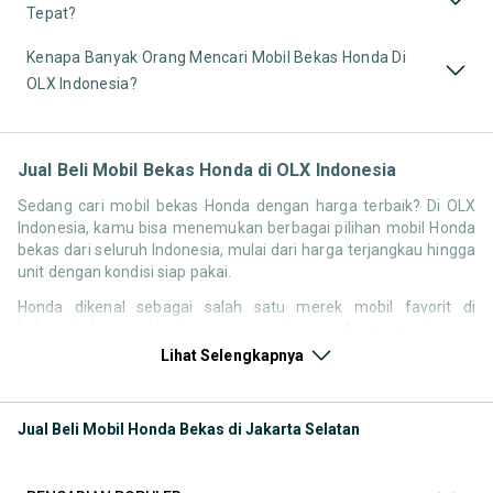
Tepat?
Kenapa Banyak Orang Mencari Mobil Bekas Honda Di
OLX Indonesia?
Jual Beli Mobil Bekas Honda di OLX Indonesia
Sedang cari mobil bekas Honda dengan harga terbaik? Di OLX
Indonesia, kamu bisa menemukan berbagai pilihan mobil Honda
bekas dari seluruh Indonesia, mulai dari harga terjangkau hingga
unit dengan kondisi siap pakai.
Honda dikenal sebagai salah satu merek mobil favorit di
Indonesia karena desainnya yang modern, performa mesin yang
responsif, serta kenyamanan berkendara. Tidak heran jika
Lihat Selengkapnya
pencarian seperti mobil bekas Honda, harga Honda bekas, atau
Honda second terbaik terus tinggi setiap waktu.
Jual Beli Mobil Honda Bekas di Jakarta Selatan
Melalui halaman ini, kamu bisa langsung membandingkan
berbagai listing mobil bekas Honda berdasarkan harga, tahun,
lokasi, hingga tipe kendaraan tanpa perlu berpindah platform.