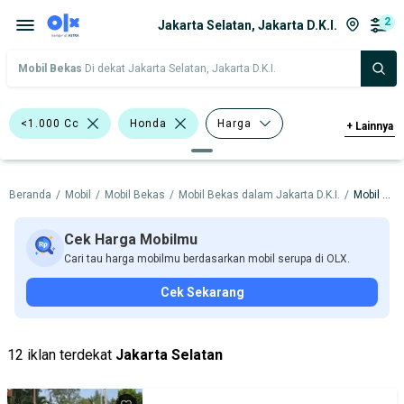
2
Jakarta Selatan, Jakarta D.K.I.
Mobil Bekas
Di dekat Jakarta Selatan, Jakarta D.K.I.
<1.000 Cc
Honda
Harga
+
Lainnya
Merek Dan Model
Tahun
Beranda
/
Mobil
/
Mobil Bekas
/
Mobil Bekas dalam Jakarta D.K.I.
/
Mobil Bekas dalam Jakarta Selatan
Tipe Bodi
Tipe Membership
Cek Harga Mobilmu
Cari tau harga mobilmu berdasarkan mobil serupa di OLX.
Cek Sekarang
12 iklan terdekat
Jakarta Selatan