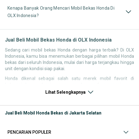
Kenapa Banyak Orang Mencari Mobil Bekas Honda Di
OLX Indonesia?
Jual Beli Mobil Bekas Honda di OLX Indonesia
Sedang cari mobil bekas Honda dengan harga terbaik? Di OLX
Indonesia, kamu bisa menemukan berbagai pilihan mobil Honda
bekas dari seluruh Indonesia, mulai dari harga terjangkau hingga
unit dengan kondisi siap pakai.
Honda dikenal sebagai salah satu merek mobil favorit di
Indonesia karena desainnya yang modern, performa mesin yang
responsif, serta kenyamanan berkendara. Tidak heran jika
Lihat Selengkapnya
pencarian seperti mobil bekas Honda, harga Honda bekas, atau
Honda second terbaik terus tinggi setiap waktu.
Jual Beli Mobil Honda Bekas di Jakarta Selatan
Melalui halaman ini, kamu bisa langsung membandingkan
berbagai listing mobil bekas Honda berdasarkan harga, tahun,
lokasi, hingga tipe kendaraan tanpa perlu berpindah platform.
PENCARIAN POPULER