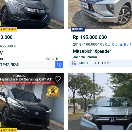
00.000
Rp 195.000.000
2018 - 100.000-105.000 km
Cicilan Rp 4
2019 - 60.000-65.000 km
Mitsubishi Xpander
-V
Jakarta Selatan
ru
Kemarin
MOBIL BERGARANSI*
i
ERVERIFIKASI
GRATIS ASURANSI 1 TAHUN*
TEST DRIVE DARI RUMAH
GRATIS BIAYA JASA PERAWATAN*
PENJUAL TERVERIFIKASI