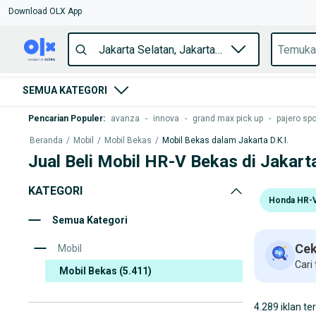
Download OLX App
SEMUA KATEGORI
Pencarian Populer
:
avanza
-
innova
-
grand max pick up
-
pajero spo
Beranda
/
Mobil
/
Mobil Bekas
/
Mobil Bekas dalam Jakarta D.K.I.
Jual Beli Mobil HR-V Bekas di Jakart
KATEGORI
Honda HR-
Semua Kategori
Cek
Mobil
Cari
Mobil Bekas
(5.411)
4.289 iklan te