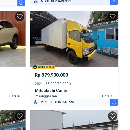
+4
MOBIL BERGARANSI*
i
GRATIS ASURANSI 1 TAHUN*
TEST DRIVE DARI RUMAH
GRATIS BIAYA JASA PERAWATAN*
PENJUAL TERVERIFIKASI
Rp 379.900.000
2021 - 65.000-70.000 km
Mitsubishi Canter
Hari ini
Pesanggrahan
Hari ini
i
PENJUAL TERVERIFIKASI