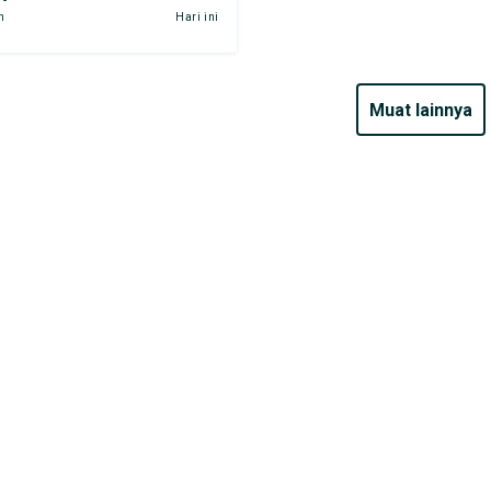
n
Hari ini
muat lainnya