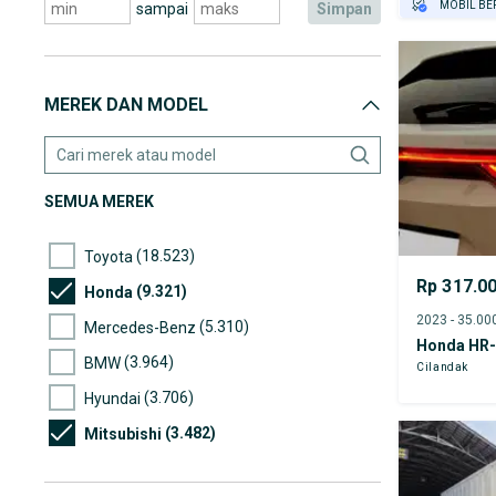
MOBIL BE
sampai
simpan
GRATIS AS
TEST DRIV
GRATIS BI
MEREK DAN MODEL
SEMUA MEREK
(18.523)
Toyota
Rp 317.0
(9.321)
Honda
(5.310)
Mercedes-Benz
Honda HR
(3.964)
BMW
Cilandak
(3.706)
Hyundai
(3.482)
Mitsubishi
(3.024)
Nissan