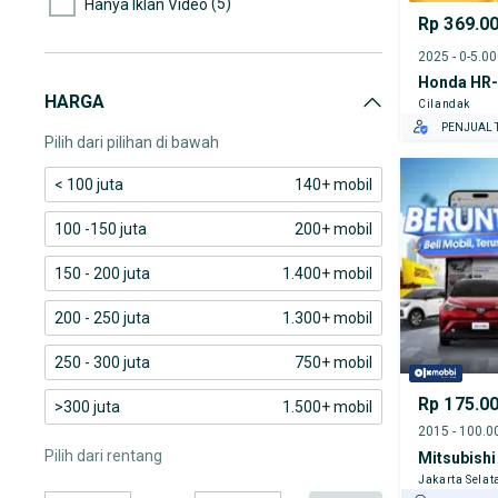
(5)
Hanya Iklan Video
Rp 369.0
2025 - 0-5.0
Honda HR
HARGA
Cilandak
PENJUAL T
Pilih dari pilihan di bawah
< 100 juta
140+ mobil
100 -150 juta
200+ mobil
150 - 200 juta
1.400+ mobil
200 - 250 juta
1.300+ mobil
250 - 300 juta
750+ mobil
Rp 175.0
>300 juta
1.500+ mobil
Pilih dari rentang
Mitsubishi
Jakarta Selat