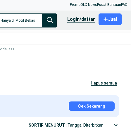
Promo
OLX News
Pusat Bantuan
FAQ
login/daftar
Jual
Hanya di Mobil Bekas
onda jazz
hapus semua
Cek Sekarang
SORTIR MENURUT
: Tanggal Diterbitkan