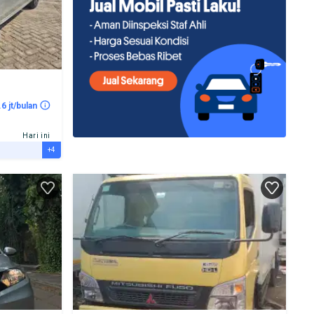
.6 jt/bulan
Hari ini
+4