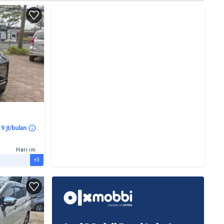
.9 jt/bulan
Hari ini
+3