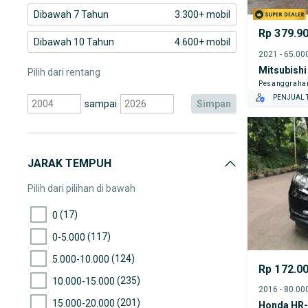
Dibawah 7 Tahun
3.300+ mobil
Rp 379.9
Dibawah 10 Tahun
4.600+ mobil
Mitsubishi
Pilih dari rentang
Pesanggraha
PENJUAL T
sampai
simpan
JARAK TEMPUH
Pilih dari pilihan di bawah
(17)
0
(117)
0-5.000
(124)
5.000-10.000
Rp 172.0
(235)
10.000-15.000
(201)
15.000-20.000
Honda HR