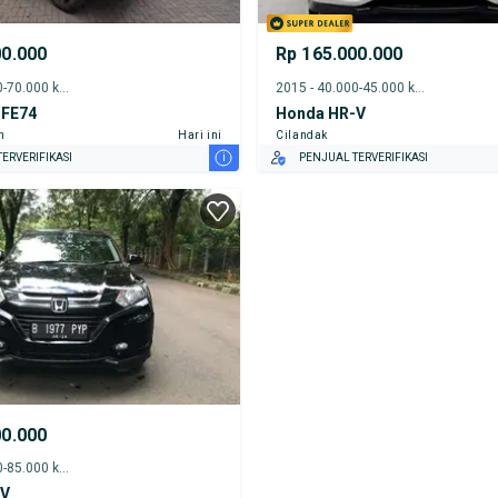
00.000
Rp 165.000.000
2021 - 65.000-70.000 km
2015 - 40.000-45.000 km
 FE74
Honda HR-V
n
Hari ini
Cilandak
i
ERVERIFIKASI
PENJUAL TERVERIFIKASI
00.000
2016 - 80.000-85.000 km
-V