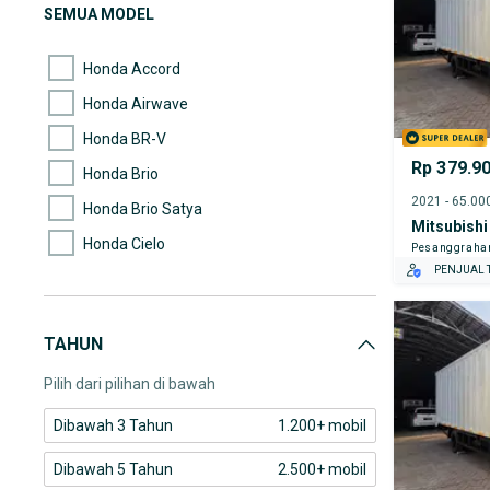
(2.704)
Suzuki
SEMUA MODEL
(2.594)
Daihatsu
Honda Accord
Honda Airwave
Honda BR-V
Rp 379.9
Honda Brio
Honda Brio Satya
Mitsubishi
Honda Cielo
Pesanggraha
PENJUAL T
Honda City
Honda City Type-Z
TAHUN
Honda Civic
Pilih dari pilihan di bawah
Dibawah 3 Tahun
1.200+ mobil
Dibawah 5 Tahun
2.500+ mobil