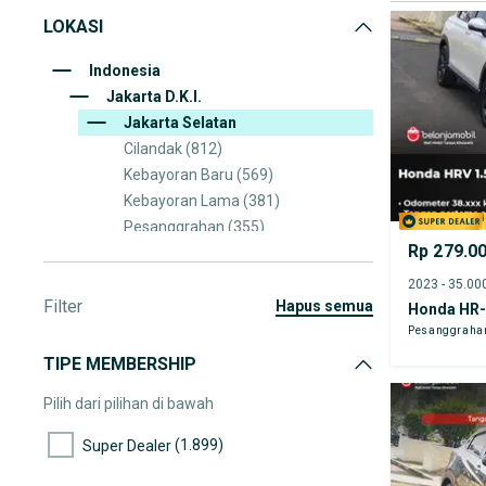
LOKASI
Indonesia
Jakarta D.K.I.
Jakarta Selatan
Cilandak
(812)
Kebayoran Baru
(569)
Kebayoran Lama
(381)
Pesanggrahan
(355)
Rp 279.0
Jagakarsa
(343)
Pasar Minggu
(263)
Filter
Setia Budi
(261)
hapus semua
Honda HR
Pancoran
(212)
Pesanggraha
Mampang Prapatan
(165)
TIPE MEMBERSHIP
Tebet
(161)
Pilih dari pilihan di bawah
(1.899)
Super Dealer