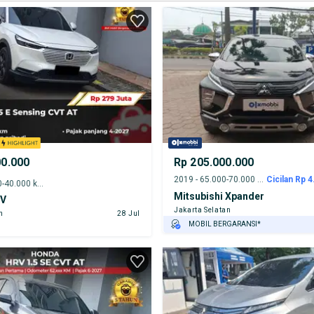
00.000
Rp 205.000.000
2019 - 65.000-70.000 km
Cicilan Rp 4
2023 - 35.000-40.000 km
Mitsubishi Xpander
-V
Jakarta Selatan
n
28 Jul
MOBIL BERGARANSI*
GRATIS ASURANSI 1 TAHUN*
TEST DRIVE DARI RUMAH
GRATIS BIAYA JASA PERAWATAN*