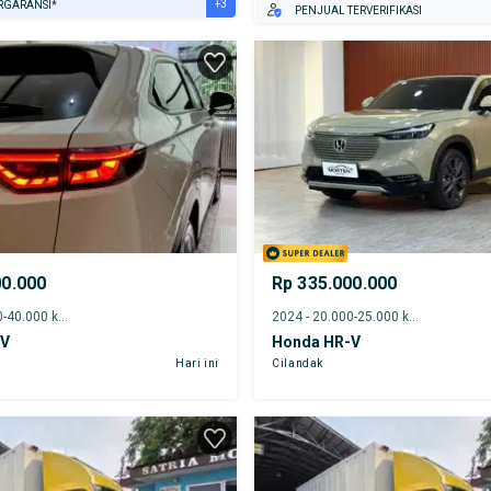
+3
RGARANSI*
PENJUAL TERVERIFIKASI
URANSI 1 TAHUN*
E DARI RUMAH
AYA JASA PERAWATAN*
00.000
Rp 335.000.000
2023 - 35.000-40.000 km
2024 - 20.000-25.000 km
-V
Honda HR-V
Hari ini
Cilandak