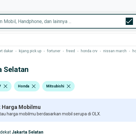
rt dakar
-
kijang pick up
-
fortuner
-
freed
-
honda crv
-
nissan march
-
h
a Selatan
V
Honda
Mitsubishi
 Harga Mobilmu
 tau harga mobilmu berdasarkan mobil serupa di OLX.
rdekat
Jakarta Selatan