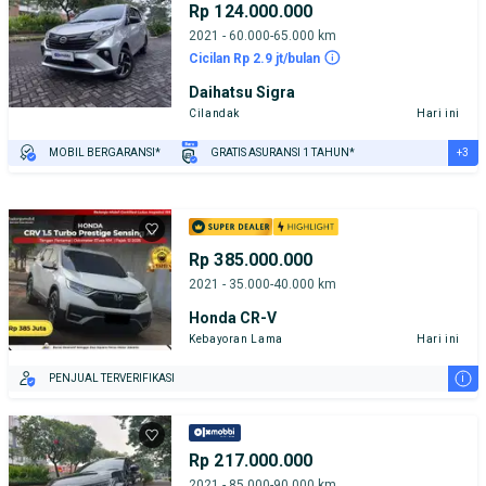
Rp 124.000.000
2021 - 60.000-65.000 km
Cicilan Rp 2.9 jt/bulan
Daihatsu Sigra
Cilandak
Hari ini
+3
MOBIL BERGARANSI*
GRATIS ASURANSI 1 TAHUN*
TEST DRIVE DARI RUMAH
GRATIS BIAYA JASA PERAWATAN*
PENJUAL TERVERIFIKASI
Rp 385.000.000
2021 - 35.000-40.000 km
Honda CR-V
Kebayoran Lama
Hari ini
i
PENJUAL TERVERIFIKASI
Rp 217.000.000
2021 - 85.000-90.000 km