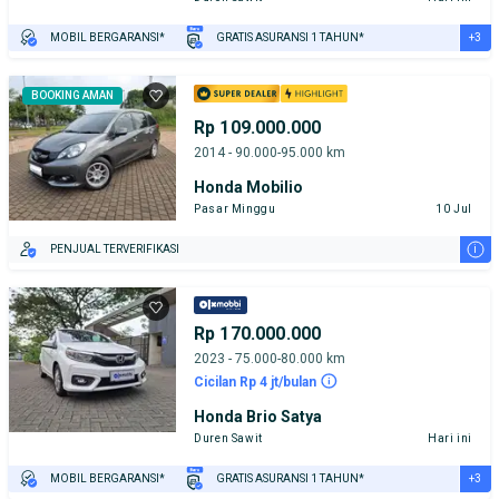
+3
MOBIL BERGARANSI*
GRATIS ASURANSI 1 TAHUN*
TEST DRIVE DARI RUMAH
GRATIS BIAYA JASA PERAWATAN*
PENJUAL TERVERIFIKASI
BOOKING AMAN
Rp 109.000.000
2014 - 90.000-95.000 km
Honda Mobilio
Pasar Minggu
10 Jul
i
PENJUAL TERVERIFIKASI
Rp 170.000.000
2023 - 75.000-80.000 km
Cicilan Rp 4 jt/bulan
Honda Brio Satya
Duren Sawit
Hari ini
+3
MOBIL BERGARANSI*
GRATIS ASURANSI 1 TAHUN*