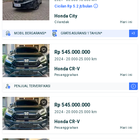
Cicilan Rp 5.2 jt/bulan
Honda City
Cilandak
Hari ini
+3
MOBIL BERGARANSI*
GRATIS ASURANSI 1 TAHUN*
TEST DRIVE DARI RUMAH
GRATIS BIAYA JASA PERAWATAN*
PENJUAL TERVERIFIKASI
Rp 545.000.000
2024 - 20.000-25.000 km
Honda CR-V
Pesanggrahan
Hari ini
i
PENJUAL TERVERIFIKASI
Rp 545.000.000
2024 - 20.000-25.000 km
Honda CR-V
Pesanggrahan
Hari ini