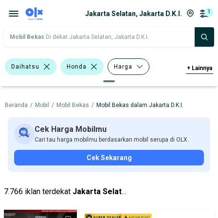
1
Jakarta Selatan, Jakarta D.K.I.
Mobil Bekas
Di dekat Jakarta Selatan, Jakarta D.K.I.
Daihatsu
Honda
Harga
+
Lainnya
Merek Dan Model
Tahun
Beranda
/
Mobil
/
Mobil Bekas
/
Mobil Bekas dalam Jakarta D.K.I.
Tipe Bodi
Tipe Membership
Cek Harga Mobilmu
Cari tau harga mobilmu berdasarkan mobil serupa di OLX.
Cek Sekarang
7.766 iklan terdekat
Jakarta Selatan