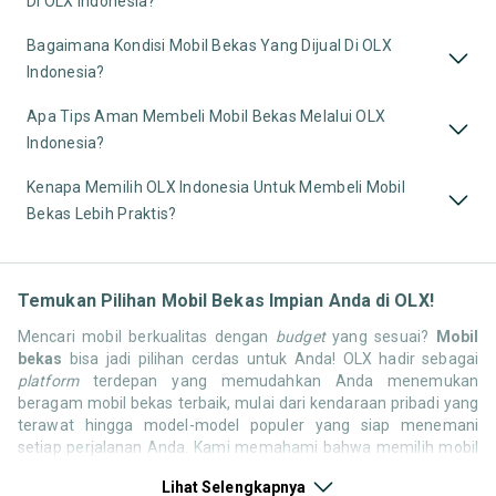
Di OLX Indonesia?
Bagaimana Kondisi Mobil Bekas Yang Dijual Di OLX
Indonesia?
Apa Tips Aman Membeli Mobil Bekas Melalui OLX
Indonesia?
Kenapa Memilih OLX Indonesia Untuk Membeli Mobil
Bekas Lebih Praktis?
Temukan Pilihan Mobil Bekas Impian Anda di OLX!
Mencari mobil berkualitas dengan
budget
yang sesuai?
Mobil
bekas
bisa jadi pilihan cerdas untuk Anda! OLX hadir sebagai
platform
terdepan yang memudahkan Anda menemukan
beragam mobil bekas terbaik, mulai dari kendaraan pribadi yang
terawat hingga model-model populer yang siap menemani
setiap perjalanan Anda. Kami memahami bahwa memilih mobil
bekas butuh kepercayaan, oleh karena itu OLX menyediakan
Lihat Selengkapnya
ribuan daftar dari penjual terpercaya di seluruh Indonesia.