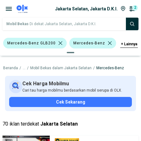
2
Jakarta Selatan, Jakarta D.K.I.
Mobil Bekas
Di dekat Jakarta Selatan, Jakarta D.K.I.
Mercedes-Benz GLB200
Mercedes-Benz
+
Lainnya
Harga
Merek Dan Model
Tahun
Beranda
/
...
/
Mobil Bekas dalam Jakarta Selatan
/
Mercedes-Benz
Tipe Bodi
Tipe Membership
Cek Harga Mobilmu
Cari tau harga mobilmu berdasarkan mobil serupa di OLX.
Cek Sekarang
70 iklan terdekat
Jakarta Selatan