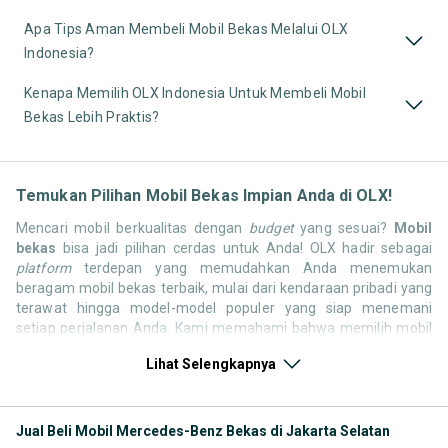
Apa Tips Aman Membeli Mobil Bekas Melalui OLX
Indonesia?
Kenapa Memilih OLX Indonesia Untuk Membeli Mobil
Bekas Lebih Praktis?
Temukan Pilihan Mobil Bekas Impian Anda di OLX!
Mencari mobil berkualitas dengan
budget
yang sesuai?
Mobil
bekas
bisa jadi pilihan cerdas untuk Anda! OLX hadir sebagai
platform
terdepan yang memudahkan Anda menemukan
beragam mobil bekas terbaik, mulai dari kendaraan pribadi yang
terawat hingga model-model populer yang siap menemani
setiap perjalanan Anda. Kami memahami bahwa memilih mobil
bekas butuh kepercayaan, oleh karena itu OLX menyediakan
Lihat Selengkapnya
ribuan daftar dari penjual terpercaya di seluruh Indonesia.
Jelajahi sekarang dan temukan mobil bekas yang paling sesuai
dengan gaya hidup, kebutuhan, dan
budget
Anda!
Jual Beli Mobil Mercedes-Benz Bekas di Jakarta Selatan
Memilih
mobil bekas
yang tepat tentu bukan perkara mudah.