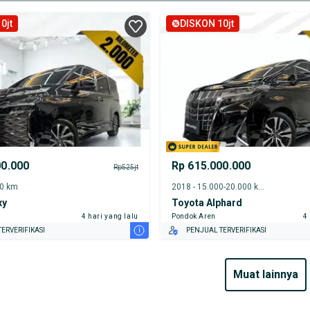
0jt
DISKON 10jt
00.000
Rp 615.000.000
Rp525jt
00 km
2018 - 15.000-20.000 km
xy
Toyota Alphard
4 hari yang lalu
Pondok Aren
4
i
ERVERIFIKASI
PENJUAL TERVERIFIKASI
muat lainnya