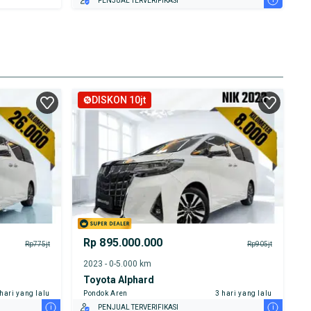
PENJUAL TERVERIFIKASI
DISKON 10jt
Rp 895.000.000
Rp775jt
Rp905jt
2023 - 0-5.000 km
Toyota Alphard
 hari yang lalu
Pondok Aren
3 hari yang lalu
i
i
PENJUAL TERVERIFIKASI