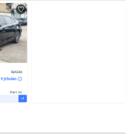
Rp423jt
.9 jt/bulan
Hari ini
+4