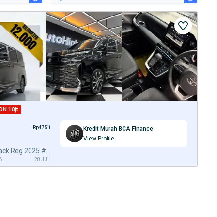
ON 10jt
Rp475jt
Kredit Murah BCA Finance
View Profile
DP10% [Km12.000] Voxy 2024 Black Reg 2025 #AUTOHIGH
A
28 JUL