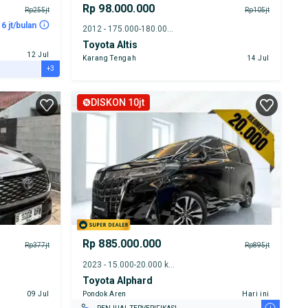
Rp 98.000.000
Rp255jt
Rp105jt
 6 jt/bulan
2012 - 175.000-180.000 km
Toyota Altis
12 Jul
Karang Tengah
14 Jul
+3
DISKON 10jt
Rp 885.000.000
Rp377jt
Rp895jt
2023 - 15.000-20.000 km
Toyota Alphard
09 Jul
Pondok Aren
Hari ini
i