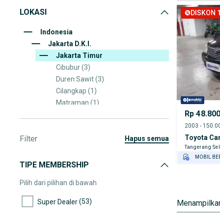
LOKASI
DISKON 1
Indonesia
Jakarta D.K.I.
Jakarta Timur
Cibubur
(3)
Duren Sawit
(3)
Cilangkap
(1)
Matraman
(1)
Rp 48.80
Makasar
(1)
Cipayung
(1)
Toyota Ca
Filter
Cakung
(1)
hapus semua
Tangerang Sel
MOBIL BE
TIPE MEMBERSHIP
GRATIS AS
TEST DRIV
Pilih dari pilihan di bawah
GRATIS BI
(53)
Super Dealer
Menampilkan
PENJUAL T