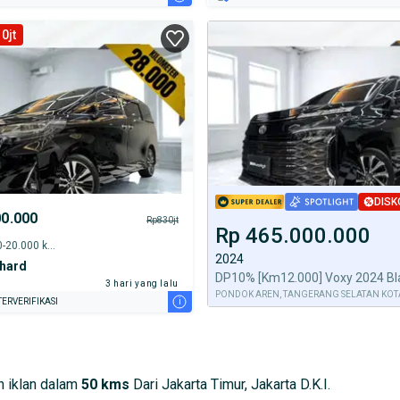
0jt
DISK
00.000
Rp830jt
Rp 465.000.000
2022 - 15.000-20.000 km
2024
phard
3 hari yang lalu
PONDOK AREN, TANGERANG SELATAN KOT
i
ERVERIFIKASI
 iklan dalam
50 kms
Dari Jakarta Timur, Jakarta D.K.I.