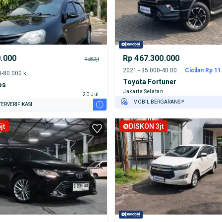
0.000
Rp 467.300.000
Rp82jt
2021 - 35.000-40.000 km
Cicilan Rp 11.
2013 - 75.000-80.000 km
Toyota Fortuner
os
Jakarta Selatan
20 Jul
MOBIL BERGARANSI*
i
ERVERIFIKASI
GRATIS ASURANSI 1 TAHUN*
jt
DISKON 3jt
TEST DRIVE DARI RUMAH
GRATIS BIAYA JASA PERAWATAN*