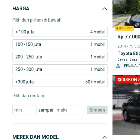
HARGA
Pilih dari pilihan di bawah
< 100 juta
4 mobil
Rp 77.00
100 -150 juta
1 mobil
Toyota Eti
200 - 250 juta
1 mobil
Bekasi Barat
PENJUAL T
250 - 300 juta
1 mobil
DISKON 5
>300 juta
50+ mobil
Pilih dari rentang
sampai
simpan
MEREK DAN MODEL