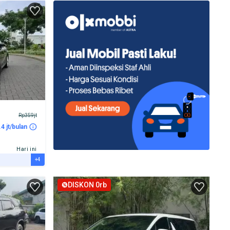
Rp359jt
.4 jt/bulan
Hari ini
+4
DISKON 0rb