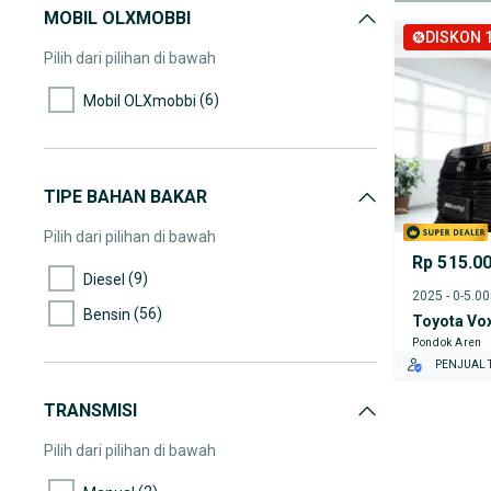
MOBIL OLXMOBBI
(1)
85.000-90.000
DISKON 1
(2)
95.000-100.000
Pilih dari pilihan di bawah
(1)
150.000-155.000
(6)
Mobil OLXmobbi
(1)
175.000-180.000
TIPE BAHAN BAKAR
Pilih dari pilihan di bawah
Rp 515.0
(9)
Diesel
2025 - 0-5.0
(56)
Bensin
Toyota Vo
Pondok Aren
PENJUAL T
TRANSMISI
Pilih dari pilihan di bawah