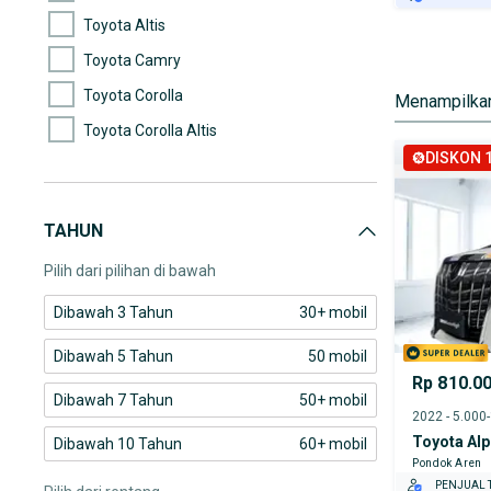
GRATIS AS
Toyota Altis
TEST DRIV
Toyota Camry
GRATIS BI
Toyota Corolla
Menampilkan
PENJUAL T
Toyota Corolla Altis
DISKON 1
Toyota Etios
Toyota Fortuner
TAHUN
Toyota Kijang Innova
Pilih dari pilihan di bawah
Dibawah 3 Tahun
30+ mobil
Dibawah 5 Tahun
50 mobil
Rp 810.0
Dibawah 7 Tahun
50+ mobil
2022 - 5.000
Toyota Al
Dibawah 10 Tahun
60+ mobil
Pondok Aren
PENJUAL T