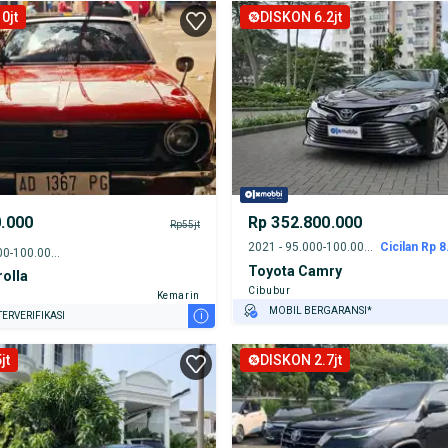
0jt
DISKON 6.2jt
0.000
Rp 352.800.000
Rp55jt
2021 - 95.000-100.000 km
Cicilan Rp 8
<1986 - 95.000-100.000 km
Toyota Camry
olla
Cibubur
Kemarin
MOBIL BERGARANSI*
i
ERVERIFIKASI
GRATIS ASURANSI 1 TAHUN*
jt
DISKON 2.7jt
TEST DRIVE DARI RUMAH
GRATIS BIAYA JASA PERAWATAN*
PENJUAL TERVERIFIKASI