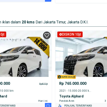
URANSI 1 TAHUN*
E DARI RUMAH
AYA JASA PERAWATAN*
 iklan dalam
20 kms
Dari Jakarta Timur, Jakarta D.K.I.
ERVERIFIKASI
0jt
DISKON 10jt
00.000
Rp 765.000.000
Rp820jt
-10.000 km
2021 - 15.000-20.000 km
phard
Toyota Alphard
Hari ini
Pondok Aren
3
i
ERVERIFIKASI
PENJUAL TERVERIFIKASI