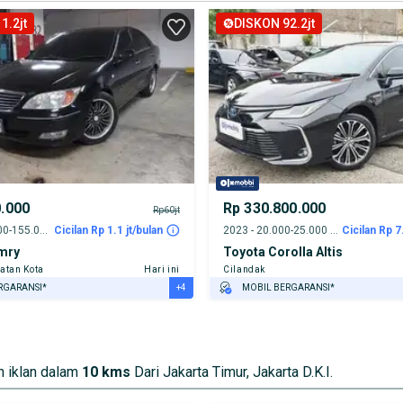
1.2jt
DISKON 92.2jt
0.000
Rp 330.800.000
Rp60jt
2003 - 150.000-155.000 km
Cicilan Rp 1.1 jt/bulan
2023 - 20.000-25.000 km
Cicilan Rp 7
mry
Toyota Corolla Altis
atan Kota
Hari ini
Cilandak
+4
RGARANSI*
MOBIL BERGARANSI*
URANSI 1 TAHUN*
GRATIS ASURANSI 1 TAHUN*
E DARI RUMAH
TEST DRIVE DARI RUMAH
AYA JASA PERAWATAN*
GRATIS BIAYA JASA PERAWATAN*
 iklan dalam
10 kms
Dari Jakarta Timur, Jakarta D.K.I.
ERVERIFIKASI
PENJUAL TERVERIFIKASI