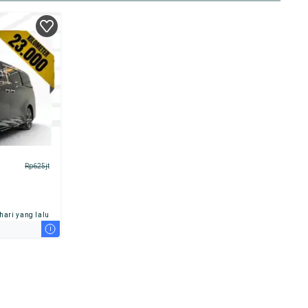
Rp625jt
 hari yang lalu
i