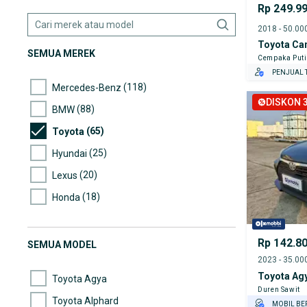
Rp 249.9
Toyota Ca
SEMUA MEREK
Cempaka Put
PENJUAL T
(118)
Mercedes-Benz
DISKON 3
(88)
BMW
(65)
Toyota
(25)
Hyundai
(20)
Lexus
(18)
Honda
(9)
Mini
(4)
Mazda
Rp 142.8
SEMUA MODEL
(4)
Nissan
Toyota Ag
Toyota Agya
Duren Sawit
Toyota Alphard
MOBIL BE