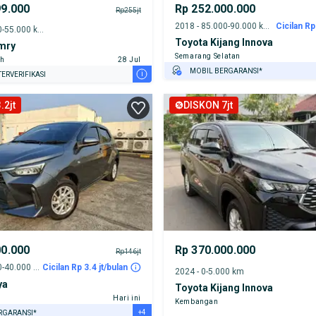
99.000
Rp 252.000.000
Rp255jt
2018 - 85.000-90.000 km
Cicilan Rp
2018 - 50.000-55.000 km
Toyota Kijang Innova
mry
Semarang Selatan
ih
28 Jul
MOBIL BERGARANSI*
i
ERVERIFIKASI
GRATIS ASURANSI 1 TAHUN*
.2jt
DISKON 7jt
TEST DRIVE DARI RUMAH
GRATIS BIAYA JASA PERAWATAN*
00.000
Rp 370.000.000
Rp146jt
2023 - 35.000-40.000 km
Cicilan Rp 3.4 jt/bulan
2024 - 0-5.000 km
ya
Toyota Kijang Innova
Hari ini
Kembangan
+4
RGARANSI*