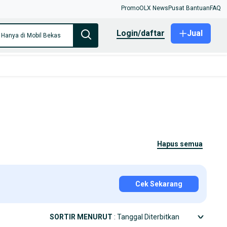
Promo
OLX News
Pusat Bantuan
FAQ
login/daftar
Jual
Hanya di Mobil Bekas
hapus semua
Cek Sekarang
SORTIR MENURUT
: Tanggal Diterbitkan