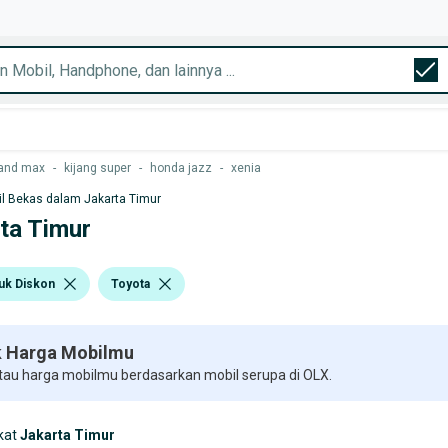
and max
-
kijang super
-
honda jazz
-
xenia
l Bekas dalam Jakarta Timur
rta Timur
uk Diskon
Toyota
 Harga Mobilmu
 tau harga mobilmu berdasarkan mobil serupa di OLX.
kat
Jakarta Timur