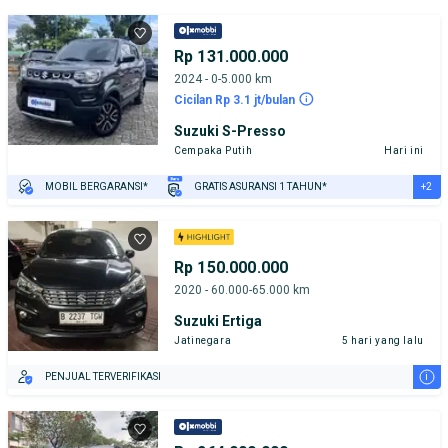
Rp 131.000.000
2024 - 0-5.000 km
Cicilan Rp 3.1 jt/bulan
Suzuki S-Presso
Cempaka Putih
Hari ini
+2
MOBIL BERGARANSI*
GRATIS ASURANSI 1 TAHUN*
TEST DRIVE DARI RUMAH
GRATIS BIAYA JASA PERAWATAN*
Rp 150.000.000
2020 - 60.000-65.000 km
Suzuki Ertiga
Jatinegara
5 hari yang lalu
i
PENJUAL TERVERIFIKASI