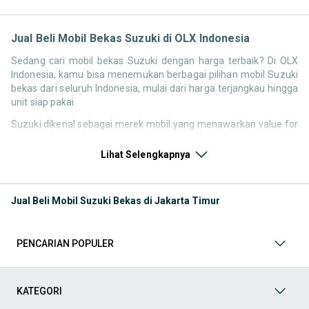
Jual Beli Mobil Bekas Suzuki di OLX Indonesia
Sedang cari mobil bekas Suzuki dengan harga terbaik? Di OLX
Indonesia, kamu bisa menemukan berbagai pilihan mobil Suzuki
bekas dari seluruh Indonesia, mulai dari harga terjangkau hingga
unit siap pakai.
Suzuki dikenal sebagai merek mobil yang menawarkan value for
money dengan biaya perawatan yang relatif terjangkau serta
konsumsi bahan bakar yang efisien. Hal ini membuat pencarian
Lihat Selengkapnya
seperti mobil bekas Suzuki, harga Suzuki bekas, atau Suzuki
second murah tetap tinggi di Indonesia.
Jual Beli Mobil Suzuki Bekas di Jakarta Timur
Melalui halaman ini, kamu bisa membandingkan berbagai listing
mobil bekas Suzuki berdasarkan harga, tahun, lokasi, hingga tipe
kendaraan tanpa perlu berpindah platform.
PENCARIAN POPULER
Model Mobil Bekas Suzuki yang Paling Banyak Dicari
Beberapa model Suzuki memiliki permintaan tinggi di pasar
KATEGORI
mobil bekas karena harga yang kompetitif dan fungsional untuk