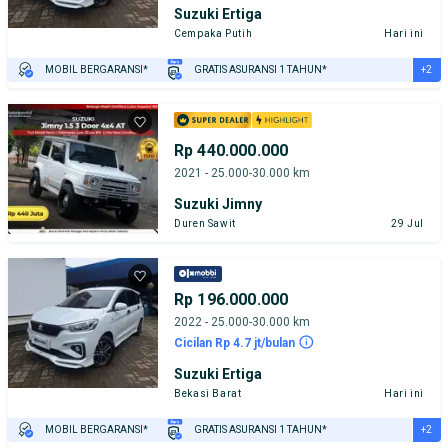
Suzuki Ertiga
Cempaka Putih
Hari ini
+2
MOBIL BERGARANSI*
GRATIS ASURANSI 1 TAHUN*
TEST DRIVE DARI RUMAH
GRATIS BIAYA JASA PERAWATAN*
Rp 440.000.000
2021 - 25.000-30.000 km
Suzuki Jimny
Duren Sawit
29 Jul
Rp 196.000.000
2022 - 25.000-30.000 km
Cicilan Rp 4.7 jt/bulan
Suzuki Ertiga
Bekasi Barat
Hari ini
+2
MOBIL BERGARANSI*
GRATIS ASURANSI 1 TAHUN*