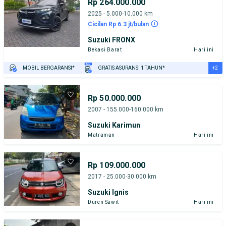
Rp 264.000.000
2025 - 5.000-10.000 km
Cicilan Rp 6.3 jt/bulan
Suzuki FRONX
Bekasi Barat
Hari ini
+2
MOBIL BERGARANSI*
GRATIS ASURANSI 1 TAHUN*
TEST DRIVE DARI RUMAH
GRATIS BIAYA JASA PERAWATAN*
Rp 50.000.000
2007 - 155.000-160.000 km
Suzuki Karimun
Matraman
Hari ini
Rp 109.000.000
2017 - 25.000-30.000 km
Suzuki Ignis
Duren Sawit
Hari ini