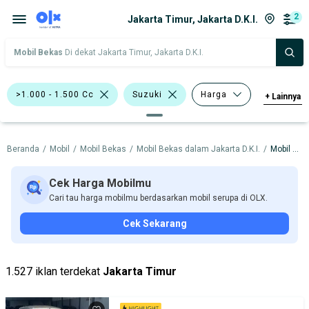
2
Jakarta Timur, Jakarta D.K.I.
Mobil Bekas
Di dekat Jakarta Timur, Jakarta D.K.I.
>1.000 - 1.500 Cc
Suzuki
Harga
+
Lainnya
Merek Dan Model
Tahun
Beranda
/
Mobil
/
Mobil Bekas
/
Mobil Bekas dalam Jakarta D.K.I.
/
Mobil Bekas dalam Jakarta Timur
Tipe Bodi
Tipe Membership
Cek Harga Mobilmu
Cari tau harga mobilmu berdasarkan mobil serupa di OLX.
Cek Sekarang
1.527 iklan terdekat
Jakarta Timur