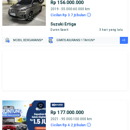
Rp 156.000.000
2019 - 55.000-60.000 km
Cicilan Rp 3.7 jt/bulan
Suzuki Ertiga
Duren Sawit
3 hari yang lalu
+3
MOBIL BERGARANSI*
GRATIS ASURANSI 1 TAHUN*
TEST DRIVE DARI RUMAH
GRATIS BIAYA JASA PERAWATAN*
PENJUAL TERVERIFIKASI
Rp 177.000.000
2021 - 95.000-100.000 km
Cicilan Rp 4.2 jt/bulan