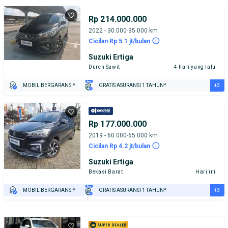
Rp 214.000.000
2022 - 30.000-35.000 km
Cicilan Rp 5.1 jt/bulan
Suzuki Ertiga
Duren Sawit
4 hari yang lalu
+3
MOBIL BERGARANSI*
GRATIS ASURANSI 1 TAHUN*
TEST DRIVE DARI RUMAH
GRATIS BIAYA JASA PERAWATAN*
PENJUAL TERVERIFIKASI
Rp 177.000.000
2019 - 60.000-65.000 km
Cicilan Rp 4.2 jt/bulan
Suzuki Ertiga
Bekasi Barat
Hari ini
+3
MOBIL BERGARANSI*
GRATIS ASURANSI 1 TAHUN*
TEST DRIVE DARI RUMAH
GRATIS BIAYA JASA PERAWATAN*
PENJUAL TERVERIFIKASI