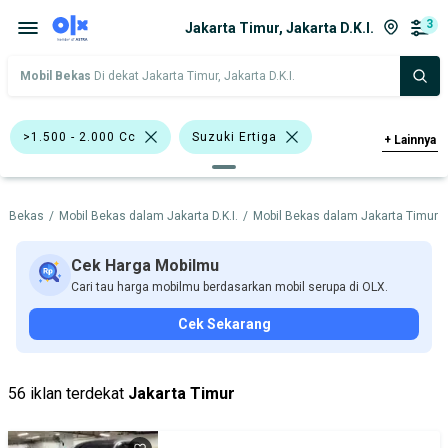
3
Jakarta Timur, Jakarta D.K.I.
Mobil Bekas
Di dekat Jakarta Timur, Jakarta D.K.I.
>1.500 - 2.000 Cc
Suzuki Ertiga
+
Lainnya
Suzuki
il Bekas
/
Mobil Bekas dalam Jakarta D.K.I.
/
Mobil Bekas dalam Jakarta Timur
/
Harga
Merek Dan Model
Tahun
Tipe Bodi
Tipe Membership
Cek Harga Mobilmu
Cari tau harga mobilmu berdasarkan mobil serupa di OLX.
Cek Sekarang
56 iklan terdekat
Jakarta Timur