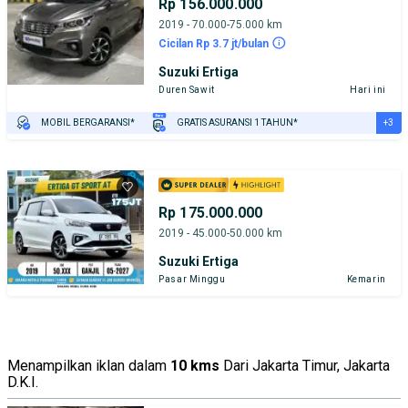
Rp 156.000.000
2019 - 70.000-75.000 km
Cicilan Rp 3.7 jt/bulan
Suzuki Ertiga
Duren Sawit
Hari ini
+3
MOBIL BERGARANSI*
GRATIS ASURANSI 1 TAHUN*
TEST DRIVE DARI RUMAH
GRATIS BIAYA JASA PERAWATAN*
PENJUAL TERVERIFIKASI
Rp 175.000.000
2019 - 45.000-50.000 km
Suzuki Ertiga
Pasar Minggu
Kemarin
Menampilkan iklan dalam
10 kms
Dari Jakarta Timur, Jakarta
D.K.I.