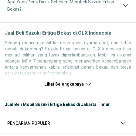
Apa Yang Perlu Dicek Sebelum Membeli Suzuki Ertiga
Bekas?
Jual Beli Suzuki Ertiga Bekas di OLX Indonesia
Sedang mencari mobil keluarga yang nyaman, irit, dan tetap
ramah di kantong? Suzuki Ertiga bekas di OLX Indonesia bisa
menjadi pilihan yang layak dipertimbangkan. Mobil ini dikenal
sebagai MPV 7 penumpang yang menawarkan keseimbangan
antara kenyamanan kabin, efisiensi bahan bakar, dan biaya
perawatan yang relatif terjangkau.
Di OLX, kamu bisa menemukan berbagai pilihan Suzuki Ertiga
Lihat Selengkapnya
bekas dari beragam tahun produksi dan tipe. Mulai dari unit
generasi awal dengan harga lebih ekonomis hingga model
terbaru dengan tampilan dan fitur yang lebih modern, semuanya
Jual Beli Mobil Suzuki Ertiga Bekas di Jakarta Timur
tersedia dalam satu platform sehingga memudahkan proses
pencarian dan perbandingan.
PENCARIAN POPULER
Generasi Suzuki Ertiga di Indonesia