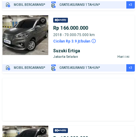
+3
MOBIL BERGARANSI*
GRATIS ASURANSI 1 TAHUN*
TEST DRIVE DARI RUMAH
GRATIS BIAYA JASA PERAWATAN*
PENJUAL TERVERIFIKASI
Rp 166.000.000
2018 - 70.000-75.000 km
Cicilan Rp 3.9 jt/bulan
Suzuki Ertiga
Jakarta Selatan
Hari ini
+3
MOBIL BERGARANSI*
GRATIS ASURANSI 1 TAHUN*
TEST DRIVE DARI RUMAH
GRATIS BIAYA JASA PERAWATAN*
PENJUAL TERVERIFIKASI