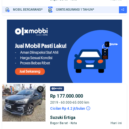
+2
MOBIL BERGARANSI*
GRATIS ASURANSI 1 TAHUN*
TEST DRIVE DARI RUMAH
GRATIS BIAYA JASA PERAWATAN*
Rp 177.000.000
2019 - 60.000-65.000 km
Cicilan Rp 4.2 jt/bulan
Suzuki Ertiga
Bogor Barat - Kota
Hari ini