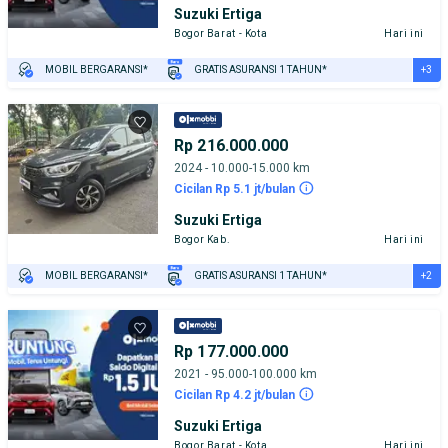
Suzuki Ertiga
Bogor Barat - Kota
Hari ini
+3
MOBIL BERGARANSI*
GRATIS ASURANSI 1 TAHUN*
TEST DRIVE DARI RUMAH
GRATIS BIAYA JASA PERAWATAN*
PENJUAL TERVERIFIKASI
Rp 216.000.000
2024 - 10.000-15.000 km
Cicilan Rp 5.1 jt/bulan
Suzuki Ertiga
Bogor Kab.
Hari ini
+2
MOBIL BERGARANSI*
GRATIS ASURANSI 1 TAHUN*
TEST DRIVE DARI RUMAH
GRATIS BIAYA JASA PERAWATAN*
Rp 177.000.000
2021 - 95.000-100.000 km
Cicilan Rp 4.2 jt/bulan
Suzuki Ertiga
Bogor Barat - Kota
Hari ini