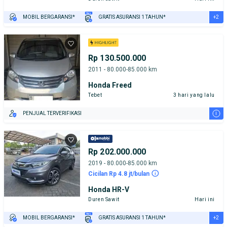
+2
MOBIL BERGARANSI*
GRATIS ASURANSI 1 TAHUN*
TEST DRIVE DARI RUMAH
GRATIS BIAYA JASA PERAWATAN*
Rp 130.500.000
2011 - 80.000-85.000 km
Honda Freed
Tebet
3 hari yang lalu
i
PENJUAL TERVERIFIKASI
Rp 202.000.000
2019 - 80.000-85.000 km
Cicilan Rp 4.8 jt/bulan
Honda HR-V
Duren Sawit
Hari ini
+2
MOBIL BERGARANSI*
GRATIS ASURANSI 1 TAHUN*