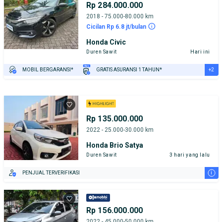
Rp 284.000.000
2018 - 75.000-80.000 km
Cicilan Rp 6.8 jt/bulan
Honda Civic
Duren Sawit
Hari ini
+2
MOBIL BERGARANSI*
GRATIS ASURANSI 1 TAHUN*
TEST DRIVE DARI RUMAH
GRATIS BIAYA JASA PERAWATAN*
Rp 135.000.000
2022 - 25.000-30.000 km
Honda Brio Satya
Duren Sawit
3 hari yang lalu
i
PENJUAL TERVERIFIKASI
Rp 156.000.000
2022 - 45.000-50.000 km