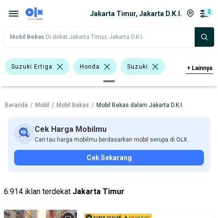
2
Jakarta Timur, Jakarta D.K.I.
Mobil Bekas
Di dekat Jakarta Timur, Jakarta D.K.I.
Suzuki Ertiga
Honda
Suzuki
+
Lainnya
Harga
Merek Dan Model
Tahun
Beranda
/
Mobil
/
Mobil Bekas
/
Mobil Bekas dalam Jakarta D.K.I.
Tipe Bodi
Tipe Membership
Cek Harga Mobilmu
Cari tau harga mobilmu berdasarkan mobil serupa di OLX.
Cek Sekarang
6.914 iklan terdekat
Jakarta Timur