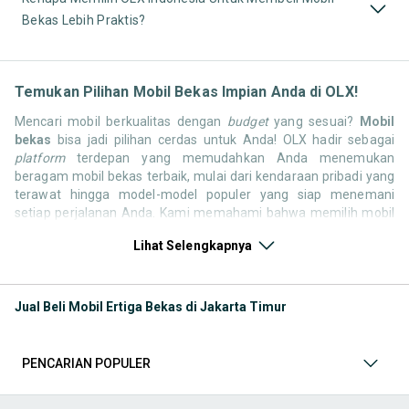
Bekas Lebih Praktis?
Temukan Pilihan Mobil Bekas Impian Anda di OLX!
Mencari mobil berkualitas dengan
budget
yang sesuai?
Mobil
bekas
bisa jadi pilihan cerdas untuk Anda! OLX hadir sebagai
platform
terdepan yang memudahkan Anda menemukan
beragam mobil bekas terbaik, mulai dari kendaraan pribadi yang
terawat hingga model-model populer yang siap menemani
setiap perjalanan Anda. Kami memahami bahwa memilih mobil
bekas butuh kepercayaan, oleh karena itu OLX menyediakan
Lihat Selengkapnya
ribuan daftar dari penjual terpercaya di seluruh Indonesia.
Jelajahi sekarang dan temukan mobil bekas yang paling sesuai
dengan gaya hidup, kebutuhan, dan
budget
Anda!
Jual Beli Mobil Ertiga Bekas di Jakarta Timur
Memilih
mobil bekas
yang tepat tentu bukan perkara mudah.
Apakah Anda mencari mobil keluarga yang luas, SUV yang
tangguh untuk petualangan, sedan yang elegan untuk tampilan
PENCARIAN POPULER
berkelas, atau mobil kota yang irit dan lincah? Di OLX, Anda akan
menemukan berbagai pilihan mobil bekas dari berbagai merek
dan tipe. Kami hadir untuk memastikan pengalaman jual beli