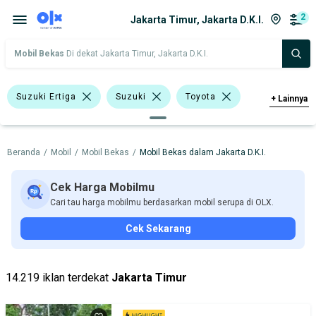
2
Jakarta Timur, Jakarta D.K.I.
Mobil Bekas
Di dekat Jakarta Timur, Jakarta D.K.I.
Suzuki Ertiga
Suzuki
Toyota
+
Lainnya
Harga
Merek Dan Model
Tahun
Beranda
/
Mobil
/
Mobil Bekas
/
Mobil Bekas dalam Jakarta D.K.I.
Tipe Bodi
Tipe Membership
Cek Harga Mobilmu
Cari tau harga mobilmu berdasarkan mobil serupa di OLX.
Cek Sekarang
14.219 iklan terdekat
Jakarta Timur