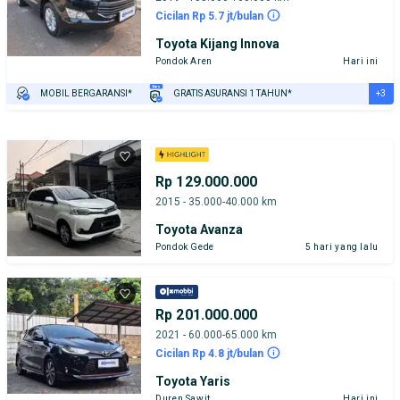
Cicilan Rp 5.7 jt/bulan
Toyota Kijang Innova
Pondok Aren
Hari ini
+3
MOBIL BERGARANSI*
GRATIS ASURANSI 1 TAHUN*
TEST DRIVE DARI RUMAH
GRATIS BIAYA JASA PERAWATAN*
PENJUAL TERVERIFIKASI
Rp 129.000.000
2015 - 35.000-40.000 km
Toyota Avanza
Pondok Gede
5 hari yang lalu
Rp 201.000.000
2021 - 60.000-65.000 km
Cicilan Rp 4.8 jt/bulan
Toyota Yaris
Duren Sawit
Hari ini