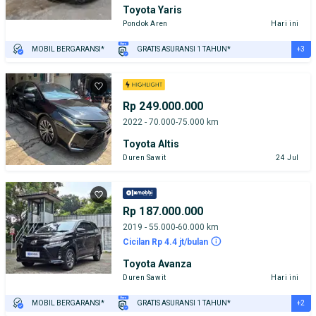
Toyota Yaris
Pondok Aren
Hari ini
+3
MOBIL BERGARANSI*
GRATIS ASURANSI 1 TAHUN*
TEST DRIVE DARI RUMAH
GRATIS BIAYA JASA PERAWATAN*
PENJUAL TERVERIFIKASI
Rp 249.000.000
2022 - 70.000-75.000 km
Toyota Altis
Duren Sawit
24 Jul
Rp 187.000.000
2019 - 55.000-60.000 km
Cicilan Rp 4.4 jt/bulan
Toyota Avanza
Duren Sawit
Hari ini
+2
MOBIL BERGARANSI*
GRATIS ASURANSI 1 TAHUN*