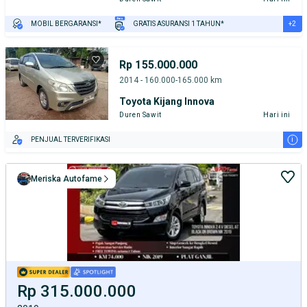
+2
MOBIL BERGARANSI*
GRATIS ASURANSI 1 TAHUN*
TEST DRIVE DARI RUMAH
GRATIS BIAYA JASA PERAWATAN*
Rp 155.000.000
2014 - 160.000-165.000 km
Toyota Kijang Innova
Duren Sawit
Hari ini
i
PENJUAL TERVERIFIKASI
Meriska Autofame
Rp 315.000.000