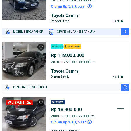
2017 - 100.000-105.000 km
Cicilan Rp 5.2 jt/bulan
Toyota Camry
Pondok Aren
Hari ini
+2
MOBIL BERGARANSI*
GRATIS ASURANSI 1 TAHUN*
TEST DRIVE DARI RUMAH
GRATIS BIAYA JASA PERAWATAN*
Rp 118.000.000
2010 - 125.000-130.000 km
Toyota Camry
Duren Sawit
Hari ini
i
PENJUAL TERVERIFIKASI
DISKON 11.2jt
Rp 48.800.000
Rp60jt
2003 - 150.000-155.000 km
Cicilan Rp 1.1 jt/bulan