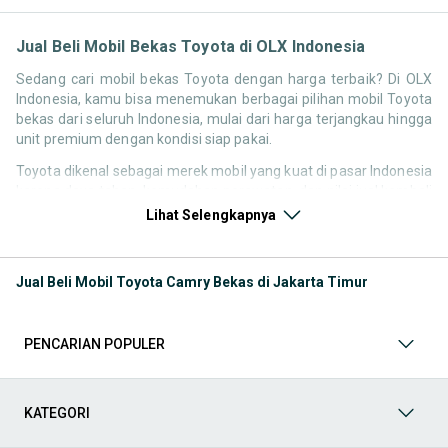
Jual Beli Mobil Bekas Toyota di OLX Indonesia
Sedang cari mobil bekas Toyota dengan harga terbaik? Di OLX
Indonesia, kamu bisa menemukan berbagai pilihan mobil Toyota
bekas dari seluruh Indonesia, mulai dari harga terjangkau hingga
unit premium dengan kondisi siap pakai.
Toyota dikenal sebagai merek mobil yang kuat di pasar Indonesia
karena daya tahan, kemudahan perawatan, dan nilai jual kembali
yang stabil. Itu sebabnya pencarian seperti
mobil bekas Toyota
,
Lihat Selengkapnya
harga Toyota bekas
, atau
Toyota second terbaik
terus tinggi
setiap waktu.
Jual Beli Mobil Toyota Camry Bekas di Jakarta Timur
Melalui halaman ini, kamu bisa langsung membandingkan
berbagai listing mobil Toyota bekas berdasarkan harga, tahun,
lokasi, hingga tipe kendaraan tanpa harus berpindah platform.
PENCARIAN POPULER
Model Mobil Bekas Toyota yang Paling Banyak Dicari
Beberapa model Toyota memiliki demand tinggi di pasar mobil
KATEGORI
bekas karena reputasi dan kebutuhan pengguna di Indonesia.