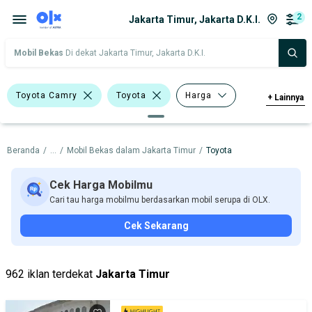
2
Jakarta Timur, Jakarta D.K.I.
Mobil Bekas
Di dekat Jakarta Timur, Jakarta D.K.I.
Toyota Camry
Toyota
Harga
+
Lainnya
Merek Dan Model
Tahun
Beranda
/
...
/
Mobil Bekas dalam Jakarta Timur
/
Toyota
Tipe Bodi
Tipe Membership
Cek Harga Mobilmu
Cari tau harga mobilmu berdasarkan mobil serupa di OLX.
Cek Sekarang
962 iklan terdekat
Jakarta Timur