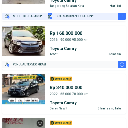
Toyota Camry
Tangerang Selatan Kota
Hari ini
+3
MOBIL BERGARANSI*
GRATIS ASURANSI 1 TAHUN*
TEST DRIVE DARI RUMAH
GRATIS BIAYA JASA PERAWATAN*
PENJUAL TERVERIFIKASI
Rp 168.000.000
2016 - 90.000-95.000 km
Toyota Camry
Tebet
Kemarin
i
PENJUAL TERVERIFIKASI
Rp 340.000.000
2022 - 65.000-70.000 km
Toyota Camry
Duren Sawit
3 hari yang lalu