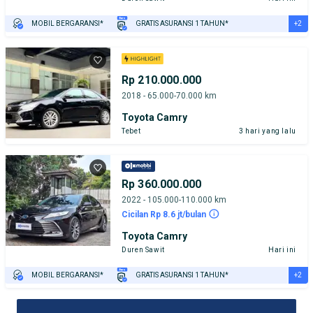
+2
MOBIL BERGARANSI*
GRATIS ASURANSI 1 TAHUN*
TEST DRIVE DARI RUMAH
GRATIS BIAYA JASA PERAWATAN*
Rp 210.000.000
2018 - 65.000-70.000 km
Toyota Camry
Tebet
3 hari yang lalu
Rp 360.000.000
2022 - 105.000-110.000 km
Cicilan Rp 8.6 jt/bulan
Toyota Camry
Duren Sawit
Hari ini
+2
MOBIL BERGARANSI*
GRATIS ASURANSI 1 TAHUN*
TEST DRIVE DARI RUMAH
GRATIS BIAYA JASA PERAWATAN*