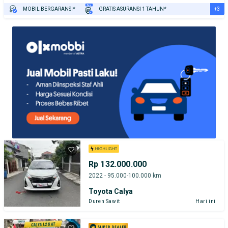
+3
MOBIL BERGARANSI*
GRATIS ASURANSI 1 TAHUN*
TEST DRIVE DARI RUMAH
GRATIS BIAYA JASA PERAWATAN*
PENJUAL TERVERIFIKASI
Rp 132.000.000
2022 - 95.000-100.000 km
Toyota Calya
Duren Sawit
Hari ini