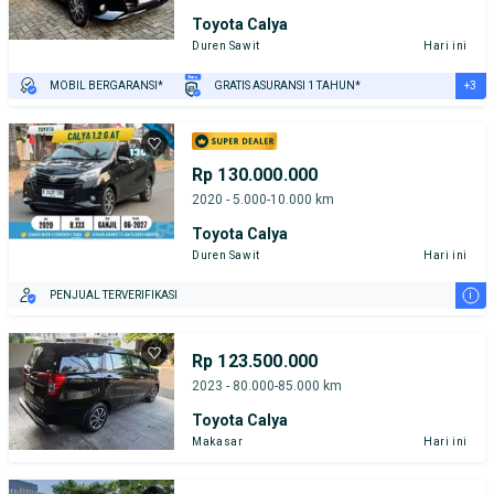
Toyota Calya
Duren Sawit
Hari ini
+3
MOBIL BERGARANSI*
GRATIS ASURANSI 1 TAHUN*
TEST DRIVE DARI RUMAH
GRATIS BIAYA JASA PERAWATAN*
PENJUAL TERVERIFIKASI
Rp 130.000.000
2020 - 5.000-10.000 km
Toyota Calya
Duren Sawit
Hari ini
i
PENJUAL TERVERIFIKASI
Rp 123.500.000
2023 - 80.000-85.000 km
Toyota Calya
Makasar
Hari ini