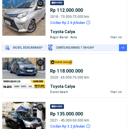
Rp 112.000.000
2018 - 70.000-75.000 km
Cicilan Rp 2.6 jt/bulan
Toyota Calya
Bogor Barat - Kota
Hari ini
+3
MOBIL BERGARANSI*
GRATIS ASURANSI 1 TAHUN*
TEST DRIVE DARI RUMAH
GRATIS BIAYA JASA PERAWATAN*
PENJUAL TERVERIFIKASI
Rp 118.000.000
2020 - 65.000-70.000 km
Toyota Calya
Duren Sawit
Hari ini
Rp 135.000.000
2021 - 45.000-50.000 km
Cicilan Rp 3.2 jt/bulan