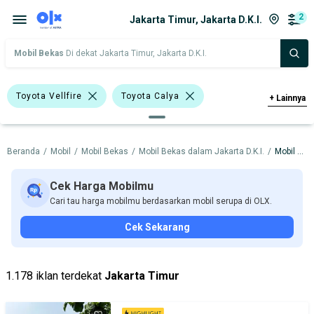
2
Jakarta Timur, Jakarta D.K.I.
Mobil Bekas
Di dekat Jakarta Timur, Jakarta D.K.I.
Toyota Vellfire
Toyota Calya
+
Lainnya
Toyota
Beranda
/
Mobil
/
Mobil Bekas
/
Mobil Bekas dalam Jakarta D.K.I.
/
Mobil Bekas dalam Jakarta Timur
Harga
Merek Dan Model
Tahun
Tipe Bodi
Tipe Membership
Cek Harga Mobilmu
Cari tau harga mobilmu berdasarkan mobil serupa di OLX.
Cek Sekarang
1.178 iklan terdekat
Jakarta Timur