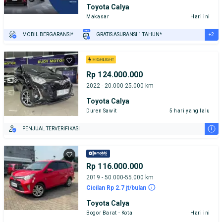
Toyota Calya
Makasar
Hari ini
+2
MOBIL BERGARANSI*
GRATIS ASURANSI 1 TAHUN*
TEST DRIVE DARI RUMAH
GRATIS BIAYA JASA PERAWATAN*
Rp 124.000.000
2022 - 20.000-25.000 km
Toyota Calya
Duren Sawit
5 hari yang lalu
i
PENJUAL TERVERIFIKASI
Rp 116.000.000
2019 - 50.000-55.000 km
Cicilan Rp 2.7 jt/bulan
Toyota Calya
Bogor Barat - Kota
Hari ini