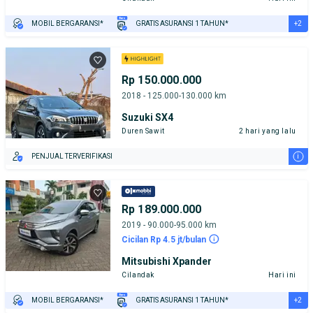
+2
MOBIL BERGARANSI*
GRATIS ASURANSI 1 TAHUN*
TEST DRIVE DARI RUMAH
GRATIS BIAYA JASA PERAWATAN*
Rp 150.000.000
2018 - 125.000-130.000 km
Suzuki SX4
Duren Sawit
2 hari yang lalu
i
PENJUAL TERVERIFIKASI
Rp 189.000.000
2019 - 90.000-95.000 km
Cicilan Rp 4.5 jt/bulan
Mitsubishi Xpander
Cilandak
Hari ini
+2
MOBIL BERGARANSI*
GRATIS ASURANSI 1 TAHUN*