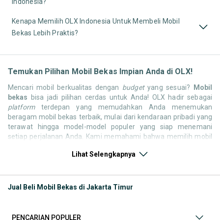
Indonesia?
Kenapa Memilih OLX Indonesia Untuk Membeli Mobil
Bekas Lebih Praktis?
Temukan Pilihan Mobil Bekas Impian Anda di OLX!
Mencari mobil berkualitas dengan
budget
yang sesuai?
Mobil
bekas
bisa jadi pilihan cerdas untuk Anda! OLX hadir sebagai
platform
terdepan yang memudahkan Anda menemukan
beragam mobil bekas terbaik, mulai dari kendaraan pribadi yang
terawat hingga model-model populer yang siap menemani
setiap perjalanan Anda. Kami memahami bahwa memilih mobil
bekas butuh kepercayaan, oleh karena itu OLX menyediakan
Lihat Selengkapnya
ribuan daftar dari penjual terpercaya di seluruh Indonesia.
Jelajahi sekarang dan temukan mobil bekas yang paling sesuai
dengan gaya hidup, kebutuhan, dan
budget
Anda!
Jual Beli Mobil Bekas di Jakarta Timur
Memilih
mobil bekas
yang tepat tentu bukan perkara mudah.
Apakah Anda mencari mobil keluarga yang luas, SUV yang
tangguh untuk petualangan, sedan yang elegan untuk tampilan
PENCARIAN POPULER