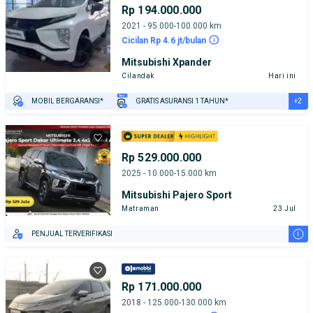
Rp 194.000.000
2021 - 95.000-100.000 km
Cicilan Rp 4.6 jt/bulan
Mitsubishi Xpander
Cilandak
Hari ini
+2
MOBIL BERGARANSI*
GRATIS ASURANSI 1 TAHUN*
TEST DRIVE DARI RUMAH
GRATIS BIAYA JASA PERAWATAN*
Rp 529.000.000
2025 - 10.000-15.000 km
Mitsubishi Pajero Sport
Matraman
23 Jul
i
PENJUAL TERVERIFIKASI
Rp 171.000.000
2018 - 125.000-130.000 km