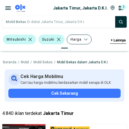
1
Jakarta Timur, Jakarta D.K.I.
Mobil Bekas
Di dekat Jakarta Timur, Jakarta D.K.I.
Mitsubishi
Suzuki
Harga
+
Lainnya
Merek Dan Model
Tahun
Beranda
/
Mobil
/
Mobil Bekas
/
Mobil Bekas dalam Jakarta D.K.I.
Tipe Bodi
Tipe Membership
Cek Harga Mobilmu
Cari tau harga mobilmu berdasarkan mobil serupa di OLX.
Cek Sekarang
4.840 iklan terdekat
Jakarta Timur