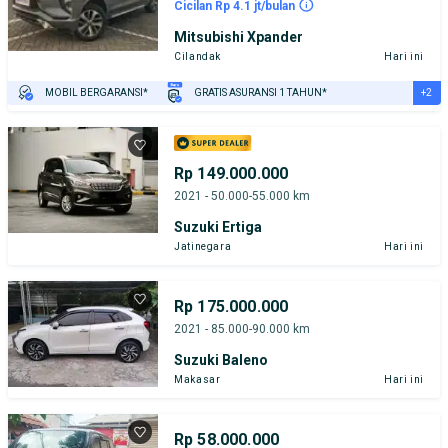
Cicilan Rp 4.1 jt/bulan
Mitsubishi Xpander
Cilandak
Hari ini
+2
MOBIL BERGARANSI*
GRATIS ASURANSI 1 TAHUN*
TEST DRIVE DARI RUMAH
GRATIS BIAYA JASA PERAWATAN*
Rp 149.000.000
2021 - 50.000-55.000 km
Suzuki Ertiga
Jatinegara
Hari ini
Rp 175.000.000
2021 - 85.000-90.000 km
Suzuki Baleno
Makasar
Hari ini
Rp 58.000.000