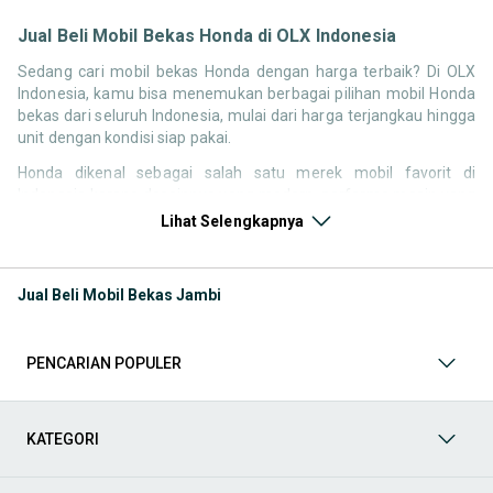
Jual Beli Mobil Bekas Honda di OLX Indonesia
Sedang cari mobil bekas Honda dengan harga terbaik? Di OLX
Indonesia, kamu bisa menemukan berbagai pilihan mobil Honda
bekas dari seluruh Indonesia, mulai dari harga terjangkau hingga
unit dengan kondisi siap pakai.
Honda dikenal sebagai salah satu merek mobil favorit di
Indonesia karena desainnya yang modern, performa mesin yang
responsif, serta kenyamanan berkendara. Tidak heran jika
Lihat Selengkapnya
pencarian seperti mobil bekas Honda, harga Honda bekas, atau
Honda second terbaik terus tinggi setiap waktu.
Jual Beli Mobil Bekas Jambi
Melalui halaman ini, kamu bisa langsung membandingkan
berbagai listing mobil bekas Honda berdasarkan harga, tahun,
lokasi, hingga tipe kendaraan tanpa perlu berpindah platform.
PENCARIAN POPULER
Model Mobil Bekas Honda yang Paling Banyak Dicari
Beberapa model Honda memiliki permintaan tinggi di pasar
KATEGORI
mobil bekas karena kombinasi desain, performa, dan
kenyamanan. Berikut beberapa model yang paling sering dicari: