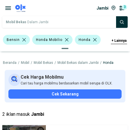
3
Jambi
Mobil Bekas
Dalam Jambi
Bensin
Honda Mobilio
Honda
+
Lainnya
Harga
Merek Dan Model
Tahun
Beranda
/
Mobil
/
Mobil Bekas
/
Mobil Bekas dalam Jambi
/
Honda
Tipe Bodi
Tipe Membership
Cek Harga Mobilmu
Cari tau harga mobilmu berdasarkan mobil serupa di OLX.
Cek Sekarang
2 iklan masuk
Jambi