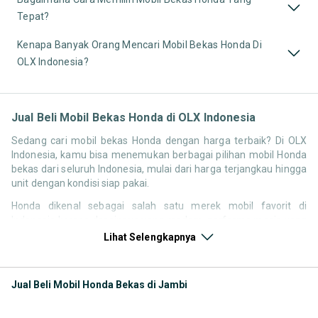
Tepat?
Kenapa Banyak Orang Mencari Mobil Bekas Honda Di
OLX Indonesia?
Jual Beli Mobil Bekas Honda di OLX Indonesia
Sedang cari mobil bekas Honda dengan harga terbaik? Di OLX
Indonesia, kamu bisa menemukan berbagai pilihan mobil Honda
bekas dari seluruh Indonesia, mulai dari harga terjangkau hingga
unit dengan kondisi siap pakai.
Honda dikenal sebagai salah satu merek mobil favorit di
Indonesia karena desainnya yang modern, performa mesin yang
responsif, serta kenyamanan berkendara. Tidak heran jika
Lihat Selengkapnya
pencarian seperti mobil bekas Honda, harga Honda bekas, atau
Honda second terbaik terus tinggi setiap waktu.
Jual Beli Mobil Honda Bekas di Jambi
Melalui halaman ini, kamu bisa langsung membandingkan
berbagai listing mobil bekas Honda berdasarkan harga, tahun,
lokasi, hingga tipe kendaraan tanpa perlu berpindah platform.