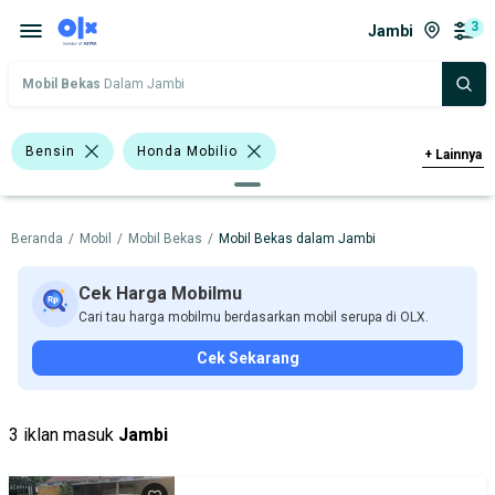
3
Jambi
Mobil Bekas
Dalam Jambi
Bensin
Honda Mobilio
+
Lainnya
Honda BR-V
Honda
Beranda
/
Mobil
/
Mobil Bekas
/
Mobil Bekas dalam Jambi
Harga
Merek Dan Model
Tahun
Tipe Bodi
Tipe Membership
Cek Harga Mobilmu
Cari tau harga mobilmu berdasarkan mobil serupa di OLX.
Cek Sekarang
3 iklan masuk
Jambi