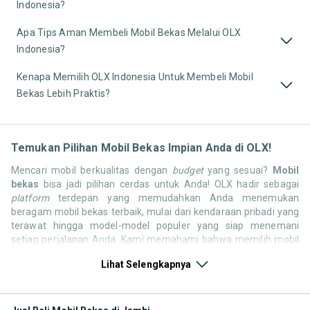
Indonesia?
Apa Tips Aman Membeli Mobil Bekas Melalui OLX
Indonesia?
Kenapa Memilih OLX Indonesia Untuk Membeli Mobil
Bekas Lebih Praktis?
Temukan Pilihan Mobil Bekas Impian Anda di OLX!
Mencari mobil berkualitas dengan
budget
yang sesuai?
Mobil
bekas
bisa jadi pilihan cerdas untuk Anda! OLX hadir sebagai
platform
terdepan yang memudahkan Anda menemukan
beragam mobil bekas terbaik, mulai dari kendaraan pribadi yang
terawat hingga model-model populer yang siap menemani
setiap perjalanan Anda. Kami memahami bahwa memilih mobil
bekas butuh kepercayaan, oleh karena itu OLX menyediakan
Lihat Selengkapnya
ribuan daftar dari penjual terpercaya di seluruh Indonesia.
Jelajahi sekarang dan temukan mobil bekas yang paling sesuai
dengan gaya hidup, kebutuhan, dan
budget
Anda!