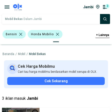
3
Jambi
Mobil Bekas
Dalam Jambi
Bensin
Honda Mobilio
+
Lainnya
Honda BR-V
Chevrolet
Honda
Beranda
/
Mobil
/
Mobil Bekas
Harga
Merek Dan Model
Tahun
Tipe Bodi
Tipe Membership
Cek Harga Mobilmu
Cari tau harga mobilmu berdasarkan mobil serupa di OLX.
Cek Sekarang
3 iklan masuk
Jambi