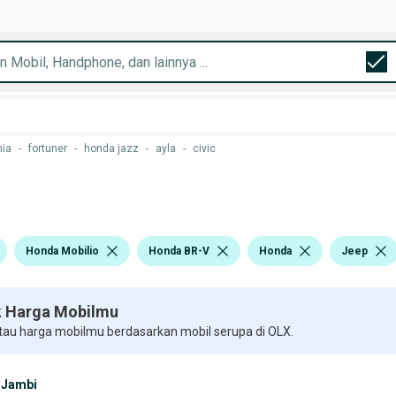
nia
-
fortuner
-
honda jazz
-
ayla
-
civic
Honda Mobilio
Honda BR-V
Honda
Jeep
 Harga Mobilmu
 tau harga mobilmu berdasarkan mobil serupa di OLX.
Jambi