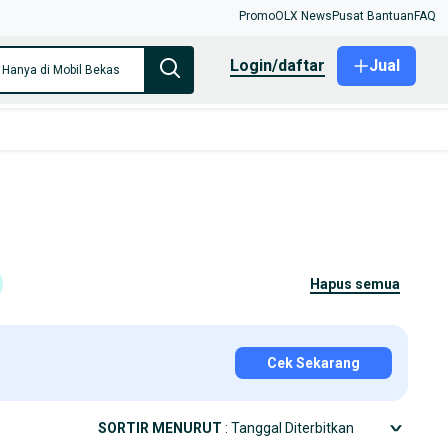
Promo
OLX News
Pusat Bantuan
FAQ
login/daftar
Jual
Hanya di Mobil Bekas
hapus semua
Cek Sekarang
SORTIR MENURUT
: Tanggal Diterbitkan