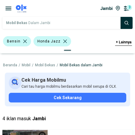
3
Jambi
Mobil Bekas
Dalam Jambi
Bensin
Honda Jazz
+
Lainnya
Honda Mobilio
Honda BR-V
Beranda
/
Mobil
/
Mobil Bekas
/
Mobil Bekas dalam Jambi
Honda
Harga
Merek Dan Model
Tahun
Cek Harga Mobilmu
Cari tau harga mobilmu berdasarkan mobil serupa di OLX.
Tipe Bodi
Tipe Membership
Cek Sekarang
4 iklan masuk
Jambi