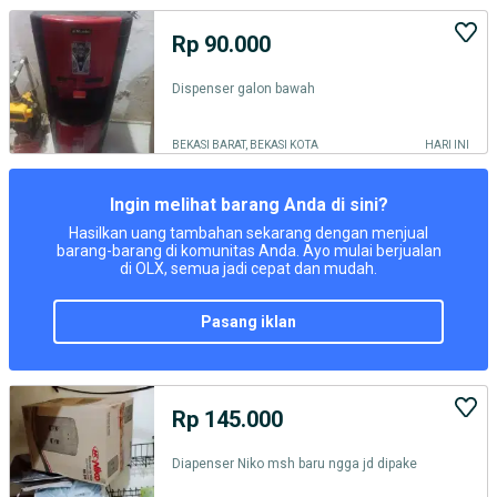
Rp 90.000
Dispenser galon bawah
BEKASI BARAT, BEKASI KOTA
HARI INI
Ingin melihat barang Anda di sini?
Hasilkan uang tambahan sekarang dengan menjual
barang-barang di komunitas Anda. Ayo mulai berjualan
di OLX, semua jadi cepat dan mudah.
pasang iklan
Rp 145.000
Diapenser Niko msh baru ngga jd dipake