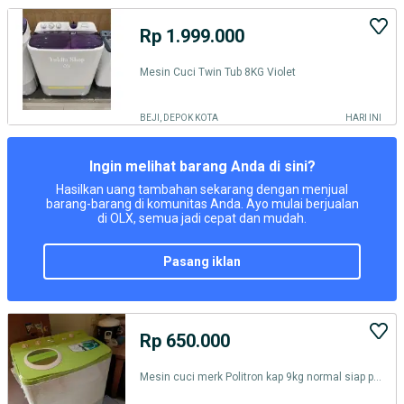
Rp 1.999.000
Mesin Cuci Twin Tub 8KG Violet
BEJI, DEPOK KOTA
HARI INI
Ingin melihat barang Anda di sini?
Hasilkan uang tambahan sekarang dengan menjual
barang-barang di komunitas Anda. Ayo mulai berjualan
di OLX, semua jadi cepat dan mudah.
pasang iklan
Rp 650.000
Mesin cuci merk Politron kap 9kg normal siap pakai