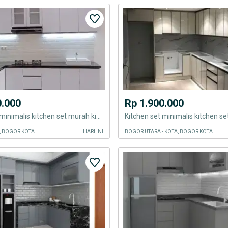
0.000
Rp 1.900.000
Kitchen set minimalis kitchen set murah kitchen set minimalis kitchen
, BOGOR KOTA
HARI INI
BOGOR UTARA - KOTA, BOGOR KOTA