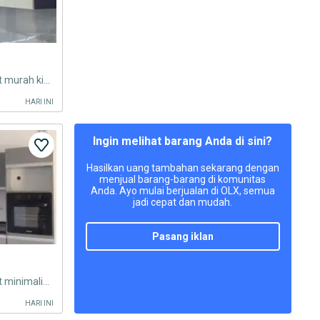
Kitchen set minimalis kitchen set murah kitchen set minimalis kitchen
HARI INI
Ingin melihat barang Anda di sini?
Hasilkan uang tambahan sekarang dengan
menjual barang-barang di komunitas
Anda. Ayo mulai berjualan di OLX, semua
jadi cepat dan mudah.
pasang iklan
Kitchen set minimalis kitchen set minimalis kitchen set murah kitchen
HARI INI