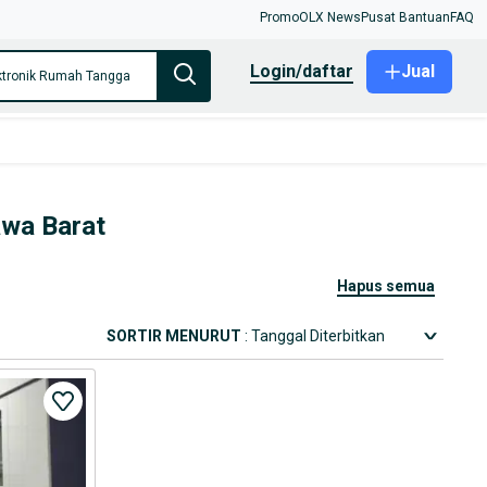
Promo
OLX News
Pusat Bantuan
FAQ
login/daftar
Jual
ktronik Rumah Tangga
awa Barat
hapus semua
SORTIR MENURUT
: Tanggal Diterbitkan