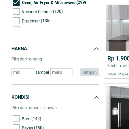
(299)
Oven, Air Fryer & Microwave
(120)
Vacuum Cleaner
(135)
Dispenser
(1.943)
AC & Kipas Angin
(2.066)
Elektronik Lainnya
HARGA
(297)
Lampu
Rp 1.90
Pilih dari rentang
sampai
simpan
TANAH SAREAL
KONDISI
Pilih dari pilihan di bawah
(149)
Baru
(150)
Bekas