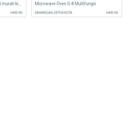
Kitchen set minimalis kitchen set murah kitchen set minimalis kitchen
Microwave Oven G-8 Multifungsi
HARI INI
SAWANGAN, DEPOK KOTA
HARI INI