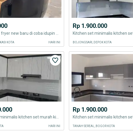
000
Rp 1.900.000
Han river air fryer new baru di coba idupin aja
KASI KOTA
HARI INI
BOJONGSARI, DEPOK KOTA
0.000
Rp 1.900.000
Kitchen set minimalis kitchen set murah kitchen set minimalis kitchen
OTA
HARI INI
TANAH SEREAL, BOGOR KOTA