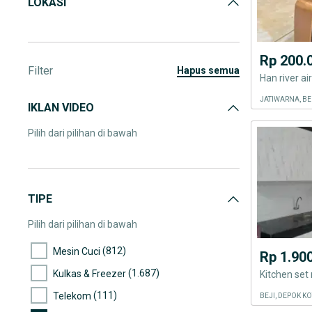
LOKASI
Rp 200.
Filter
hapus semua
JATIWARNA, BE
IKLAN VIDEO
Pilih dari pilihan di bawah
TIPE
Pilih dari pilihan di bawah
(812)
Mesin Cuci
Rp 1.90
(1.687)
Kulkas & Freezer
(111)
Telekom
BEJI, DEPOK K