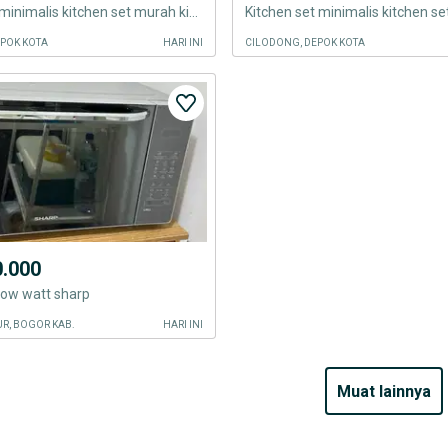
Kitchen set minimalis kitchen set murah kitchen set minimalis kitchen
EPOK KOTA
HARI INI
CILODONG, DEPOK KOTA
0.000
low watt sharp
R, BOGOR KAB.
HARI INI
muat lainnya