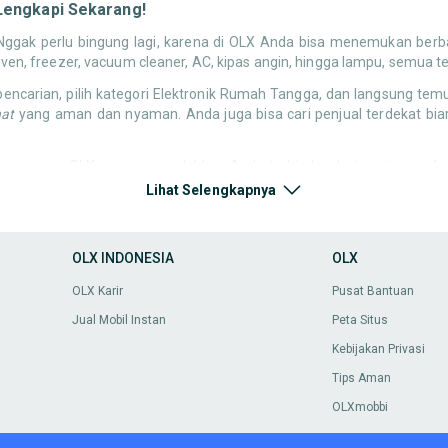
Lengkapi Sekarang!
gak perlu bingung lagi, karena di OLX Anda bisa menemukan berbag
 oven, freezer, vacuum cleaner, AC, kipas angin, hingga lampu, semua t
ncarian, pilih kategori Elektronik Rumah Tangga, dan langsung te
hat
yang aman dan nyaman. Anda juga bisa cari penjual terdekat biar
 keamanan OLX yang memudahkan Anda terhindar dari penipuan. Jadi
t OLX! Anda juga bisa mengecek berbagai
kebutuhan rumah tangga lai
Lihat Selengkapnya
n untuk bersantai sambil menonton TV bekas Anda, meja TV yang pas 
ilihan barang bekas yang bisa mempercantik rumah Anda dengan harg
ari peralatan bangunan dan material bekas yang masih fungsional dan
OLX INDONESIA
OLX
an tanpa harus membeli barang baru dengan harga mahal. Ini cara c
OLX Karir
Pusat Bantuan
alatan bangunan dan material bekas yang masih fungsional dan layak 
kan tanpa harus membeli barang baru dengan harga mahal.
Jual Mobil Instan
Peta Situs
ah bangku taman bekas untuk bersantai di sore hari, atau mencari
Kebijakan Privasi
ntuk mempercantik area luar rumah Anda tanpa harus membeli baru,
Tips Aman
 elektronik rumah tangga dan perlengkapan besar, masih banyak ke
OLXmobbi
g-barang kecil tapi esensial seperti alat kebersihan, rak penyimpan