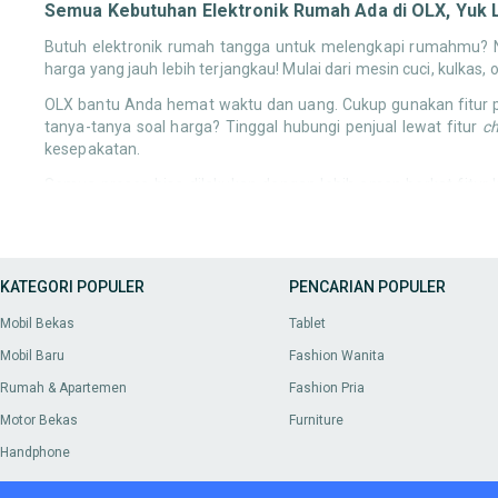
Semua Kebutuhan Elektronik Rumah Ada di OLX, Yuk 
Butuh elektronik rumah tangga untuk melengkapi rumahmu? Ng
harga yang jauh lebih terjangkau! Mulai dari mesin cuci, kulkas,
OLX bantu Anda hemat waktu dan uang. Cukup gunakan fitur pe
tanya-tanya soal harga? Tinggal hubungi penjual lewat fitur
c
kesepakatan.
Semua proses bisa dilakukan dengan lebih aman berkat fitur
temukan di OLX! Yuk, lengkapi rumah impianmu sekarang lewa
Kebutuhan Furnitur & Dekorasi Rumah
: Temukan sofa nyama
menyimpan gadget tanpa harus menguras kantong. Banyak p
KATEGORI POPULER
Kebutuhan Peralatan Bangunan & Material
PENCARIAN POPULER
: Anda bisa menc
bekas berkualitas, Anda bisa menemukan apa yang dibutuhk
Mobil Bekas
Tablet
Kebutuhan Perlengkapan Rumah & Dapur
: Cari banyak per
bekas berkualitas, Anda bisa menemukan apa yang dibutuh
Mobil Baru
Fashion Wanita
Kebutuhan Taman & Outdoor
: Mungkin Anda ingin menamb
Rumah & Apartemen
Fashion Pria
bekas yang kondisinya masih bagus dan siap digunakan u
temukan di OLX.
Motor Bekas
Furniture
Kebutuhan Rumah Tangga Lainnya:
Selain kategori utama
Handphone
dengan kondisi bekas yang berkualitas. Ini termasuk baran
untuk perangkat elektronik Anda.