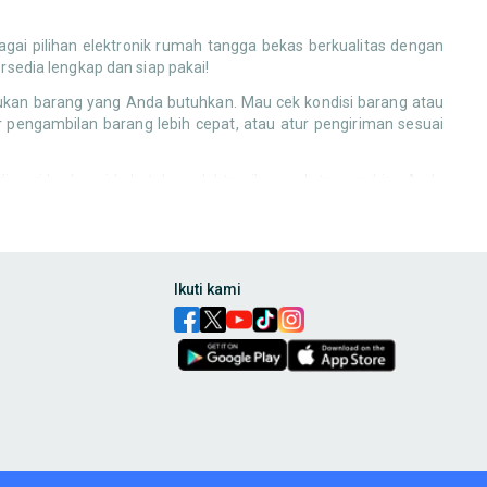
ai pilihan elektronik rumah tangga bekas berkualitas dengan
ersedia lengkap dan siap pakai!
mukan barang yang Anda butuhkan. Mau cek kondisi barang atau
 pengambilan barang lebih cepat, atau atur pengiriman sesuai
, cari berbagai kebutuhan elektronik rumah tangga bisa Anda
nnya di OLX
!
untuk perangkat entertainment, atau lemari yang serasi untuk
a yang jauh lebih terjangkau!
 layak pakai. Dari perkakas tangan, sisa keramik, hingga kabel
Ikuti kami
erdas untuk hemat biaya proyek rumah Anda.
pakai di OLX. Dari perkakas tangan, sisa keramik, hingga kabel
 lampu taman bekas untuk melengkapi suasana. Banyak barang
 sehingga serasi dengan barang-barang berkualitas yang Anda
butuhan rumah tangga lainnya yang bisa Anda temukan di OLX
an, atau bahkan smart plug bekas yang masih berfungsi optimal