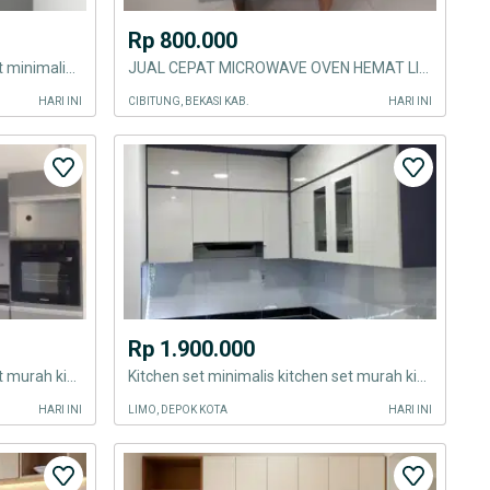
Rp 800.000
Kitchen set minimalis kitchen set minimalis kitchen set murah kitchen
JUAL CEPAT MICROWAVE OVEN HEMAT LISTRIK JARANG PAKAI
HARI INI
CIBITUNG, BEKASI KAB.
HARI INI
Rp 1.900.000
Kitchen set minimalis kitchen set murah kitchen set minimalis kitchen
Kitchen set minimalis kitchen set murah kitchen set minimalis kitchen
HARI INI
LIMO, DEPOK KOTA
HARI INI