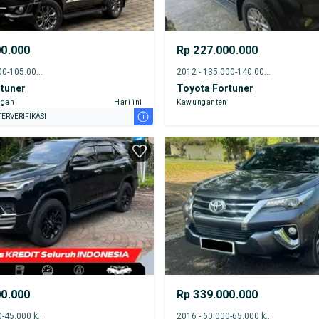
00.000
Rp 227.000.000
2013 - 100.000-105.000 km
2012 - 135.000-140.000 km
tuner
Toyota Fortuner
ngah
Hari ini
Kawunganten
i
ERVERIFIKASI
00.000
Rp 339.000.000
2023 - 40.000-45.000 km
2016 - 60.000-65.000 km