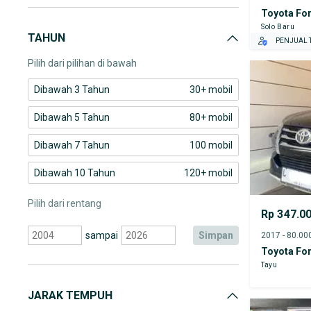
Toyota For
Toyota Corolla Altis
Solo Baru
TAHUN
Toyota Corona
PENJUAL T
Pilih dari pilihan di bawah
Dibawah 3 Tahun
30+ mobil
Dibawah 5 Tahun
80+ mobil
Dibawah 7 Tahun
100 mobil
Dibawah 10 Tahun
120+ mobil
Pilih dari rentang
Rp 347.0
sampai
simpan
Toyota For
Tayu
JARAK TEMPUH