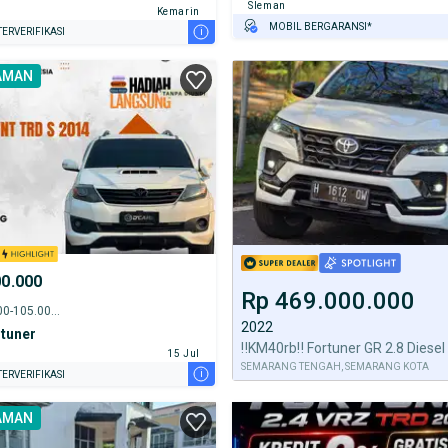
Sleman
Kemarin
MOBIL BERGARANSI*
i
ERVERIFIKASI
GRATIS ASURANSI 1 TAHUN*
AMAN
TEST DRIVE DARI RUMAH
GRATIS BIAYA JASA PERAWATAN*
00.000
Rp 469.000.000
2014 - 100.000-105.000 km
2022
tuner
‼️KM40rb‼️ Fortuner GR 2.8 Diese
15 Jul
SEMARANG TENGAH, SEMARANG KOTA
i
ERVERIFIKASI
AMAN