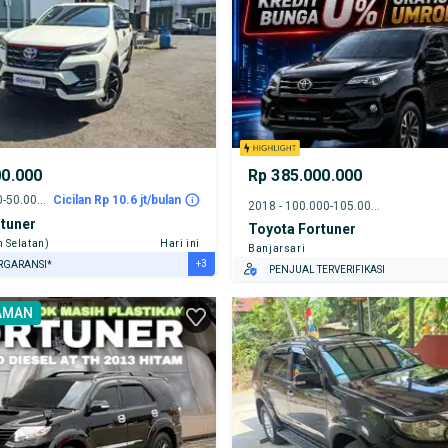
00.000
Rp 385.000.000
2021 - 45.000-50.000 km
Cicilan Rp 10.6 jt/bulan
2018 - 100.000-105.000 km
tuner
Toyota Fortuner
n Selatan)
Hari ini
Banjarsari
+3
RGARANSI*
PENJUAL TERVERIFIKASI
URANSI 1 TAHUN*
AMAN
E DARI RUMAH
AYA JASA PERAWATAN*