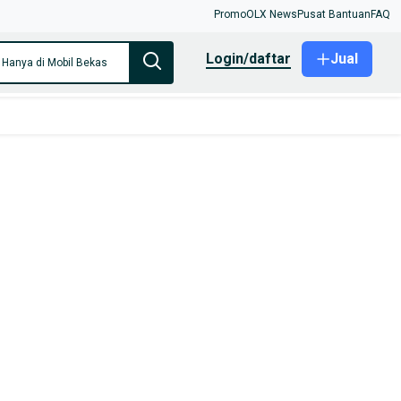
Promo
OLX News
Pusat Bantuan
FAQ
login/daftar
Jual
Hanya di Mobil Bekas