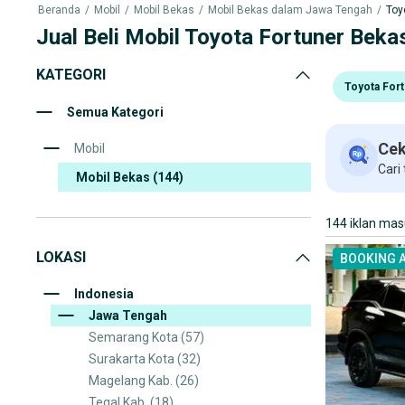
Beranda
/
Mobil
/
Mobil Bekas
/
Mobil Bekas dalam Jawa Tengah
/
Toy
Jual Beli Mobil Toyota Fortuner Bek
KATEGORI
Toyota For
Semua Kategori
Cek
Mobil
Cari
Mobil Bekas
(144)
144 iklan ma
LOKASI
BOOKING 
Indonesia
Jawa Tengah
Semarang Kota
(57)
Surakarta Kota
(32)
Magelang Kab.
(26)
Tegal Kab.
(18)