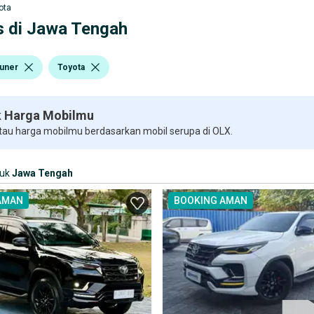
ota
as di Jawa Tengah
tuner
Toyota
 Harga Mobilmu
 tau harga mobilmu berdasarkan mobil serupa di OLX.
suk
Jawa Tengah
AMAN
BOOKING AMAN