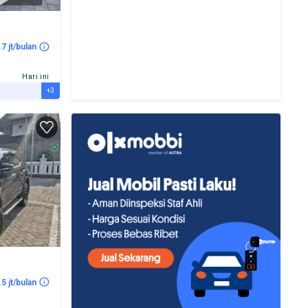
7 jt/bulan
Hari ini
+3
5 jt/bulan