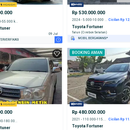
00.000
Rp 530.000.000
2024 - 5.000-10.000 km
Cicilan Rp 12.
2022 - 50.000-55.000 km
Toyota Fortuner
tuner
Talun (Cirebon Selatan)
09 Jul
MOBIL BERGARANSI*
i
ERVERIFIKASI
GRATIS ASURANSI 1 TAHUN*
BOOKING AMAN
TEST DRIVE DARI RUMAH
GRATIS BIAYA JASA PERAWATAN*
00.000
Rp 480.000.000
2021 - 110.000-115.000 km
Cicilan Rp 11.
2008 - 175.000-180.000 km
Toyota Fortuner
tuner