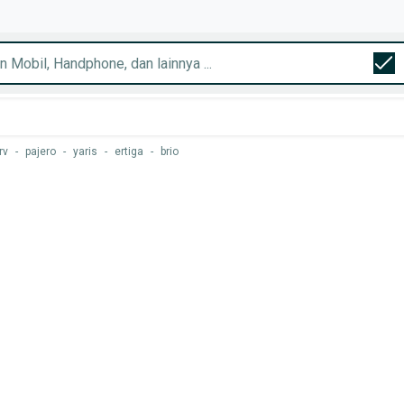
rv
-
pajero
-
yaris
-
ertiga
-
brio