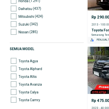
(1.291)
Honda
(437)
Daihatsu
(424)
Mitsubishi
Rp 290.0
(342)
Suzuki
Toyota For
(285)
Nissan
Semarang Te
(250)
Mazda
PENJUAL T
(103)
Wuling
SEMUA MODEL
(97)
Hyundai
Toyota Agya
Toyota Alphard
Toyota Altis
Toyota Avanza
Toyota Calya
Toyota Camry
Rp 475.0
Toyota Corolla