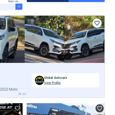
Hari ini
+3
Global Autocars
View Profile
l 2022 Matic
28 JUL