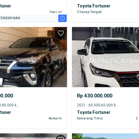
tuner
Toyota Fortuner
Hari ini
Cilacap Tengah
i
ERVERIFIKASI
00.000
Rp 430.000.000
2017 - 80.000-85.000 km
2021 - 60.000-65.000 km
tuner
Toyota Fortuner
Kemarin
Semarang Timur
2