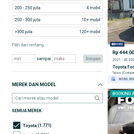
200 - 250 juta
4 mobil
250 - 300 juta
10+ mobil
>300 juta
120+ mobil
Pilih dari rentang
Rp 444.0
sampai
simpan
Toyota For
Talun (Cirebo
MOBIL BE
MEREK DAN MODEL
GRATIS AS
BOOKING 
TEST DRIV
GRATIS BI
SEMUA MEREK
(1.771)
Toyota