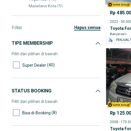
Magelang Kota
(5)
Rp 485.0
Sukoharjo Kab.
(5)
Semarang Kab.
(5)
Filter
Brebes Kab.
(5)
hapus semua
Toyota For
Tegal Kota
(4)
Banjarsari
PENJUAL T
Sragen Kab.
(4)
TIPE MEMBERSHIP
Temanggung Kab.
(4)
Pilih dari pilihan di bawah
Pekalongan Kota
(3)
Kudus Kab.
(3)
(40)
Super Dealer
Klaten Kab.
(3)
Kendal Kab.
(3)
Jepara Kab.
(3)
STATUS BOOKING
Pati Kab.
(3)
Boyolali Kab.
(3)
Pilih dari pilihan di bawah
Pekalongan Kab.
(2)
Purworejo Kab.
(2)
(8)
Rp 125.0
Bisa di-Booking
Toyota For