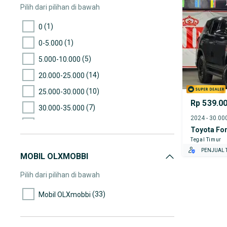
Pilih dari pilihan di bawah
(1)
0
(1)
0-5.000
(5)
5.000-10.000
(14)
20.000-25.000
(10)
25.000-30.000
Rp 539.0
(7)
30.000-35.000
(3)
35.000-40.000
Toyota For
(4)
40.000-45.000
Tegal Timur
PENJUAL T
MOBIL OLXMOBBI
(2)
45.000-50.000
(6)
50.000-55.000
Pilih dari pilihan di bawah
(7)
55.000-60.000
(33)
Mobil OLXmobbi
(10)
60.000-65.000
(10)
65.000-70.000