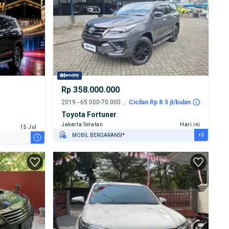
Rp 358.000.000
2019 - 65.000-70.000 km
Cicilan Rp 8.5 jt/bulan
Toyota Fortuner
Jakarta Selatan
Hari ini
15 Jul
+3
MOBIL BERGARANSI*
i
GRATIS ASURANSI 1 TAHUN*
TEST DRIVE DARI RUMAH
GRATIS BIAYA JASA PERAWATAN*