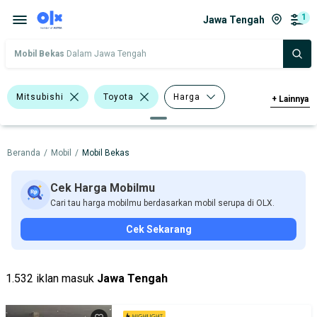
1
Jawa Tengah
Mobil Bekas
Dalam Jawa Tengah
Mitsubishi
Toyota
Harga
+
Lainnya
Merek Dan Model
Tahun
Beranda
/
Mobil
/
Mobil Bekas
Tipe Bodi
Tipe Membership
Cek Harga Mobilmu
Cari tau harga mobilmu berdasarkan mobil serupa di OLX.
Cek Sekarang
1.532 iklan masuk
Jawa Tengah