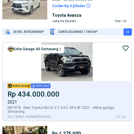
Cicilan Rp 6 jt/bulan
Toyota Avanza
Jakarta Selatan
Hari ini
+2
MOBIL BERGARANSI*
GRATIS ASURANSI 1 TAHUN*
TEST DRIVE DARI RUMAH
GRATIS BIAYA JASA PERAWATAN*
Enha Garage Ali Semarang
Rp 434.000.000
2021
KM 47rb.. New Toyota HILUX V 2.4 DC 4X4 AT 2021.. eNHa garage
Semarang
SOLO BARU, SURAKARTA KOTA
27 JUL
Rp 1.275.000.000