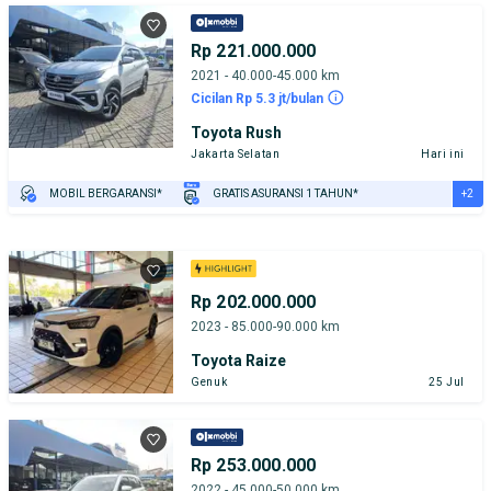
Rp 221.000.000
2021 - 40.000-45.000 km
Cicilan Rp 5.3 jt/bulan
Toyota Rush
Jakarta Selatan
Hari ini
+2
MOBIL BERGARANSI*
GRATIS ASURANSI 1 TAHUN*
TEST DRIVE DARI RUMAH
GRATIS BIAYA JASA PERAWATAN*
Rp 202.000.000
2023 - 85.000-90.000 km
Toyota Raize
Genuk
25 Jul
Rp 253.000.000
2022 - 45.000-50.000 km