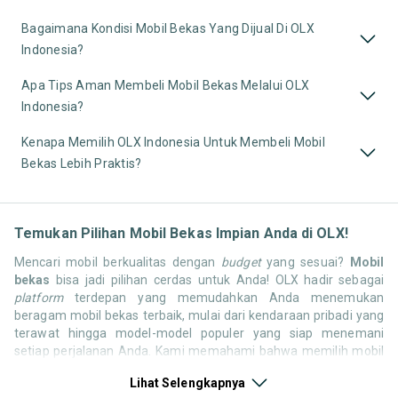
Bagaimana Kondisi Mobil Bekas Yang Dijual Di OLX
Indonesia?
Apa Tips Aman Membeli Mobil Bekas Melalui OLX
Indonesia?
Kenapa Memilih OLX Indonesia Untuk Membeli Mobil
Bekas Lebih Praktis?
Temukan Pilihan Mobil Bekas Impian Anda di OLX!
Mencari mobil berkualitas dengan
budget
yang sesuai?
Mobil
bekas
bisa jadi pilihan cerdas untuk Anda! OLX hadir sebagai
platform
terdepan yang memudahkan Anda menemukan
beragam mobil bekas terbaik, mulai dari kendaraan pribadi yang
terawat hingga model-model populer yang siap menemani
setiap perjalanan Anda. Kami memahami bahwa memilih mobil
bekas butuh kepercayaan, oleh karena itu OLX menyediakan
Lihat Selengkapnya
ribuan daftar dari penjual terpercaya di seluruh Indonesia.