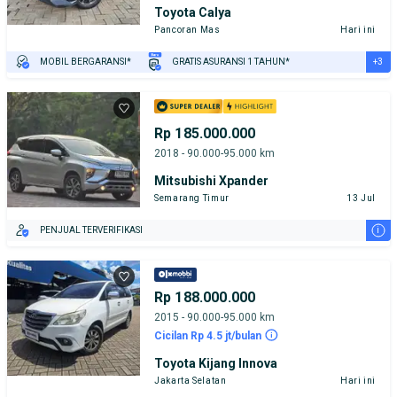
Toyota Calya
Pancoran Mas
Hari ini
+3
MOBIL BERGARANSI*
GRATIS ASURANSI 1 TAHUN*
TEST DRIVE DARI RUMAH
GRATIS BIAYA JASA PERAWATAN*
PENJUAL TERVERIFIKASI
Rp 185.000.000
2018 - 90.000-95.000 km
Mitsubishi Xpander
Semarang Timur
13 Jul
i
PENJUAL TERVERIFIKASI
Rp 188.000.000
2015 - 90.000-95.000 km
Cicilan Rp 4.5 jt/bulan
Toyota Kijang Innova
Jakarta Selatan
Hari ini