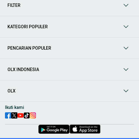
kendaraan komersial yang bisa mendukung pertumbuhan bisnis
FILTER
Anda sekarang juga! Berikut adalah kategori lain yang bisa Anda
temukan :
Mobil
: Temukan berbagai pilihan mobil berkualitas dan
KATEGORI POPULER
terpercaya di OLX! Dapatkan penawaran terbaik untuk
berbagai jenis mobil baru maupun bekas dengan kondisi
prima dan riwayat yang jelas. Mulai dari Honda, Toyota,
PENCARIAN POPULER
Suzuki, hingga Mitsubishi, tersedia berbagai model MPV, SUV,
Sedan, dan lainnya.
Mobil Bekas
: Temukan berbagai pilihan mobil bekas
berkualitas dan terpercaya di OLX! Dapatkan penawaran
OLX INDONESIA
terbaik untuk berbagai jenis mobil bekas dengan kondisi
prima dan riwayat yang jelas. Mulai dari Honda, Toyota,
Suzuki, hingga Mitsubishi, tersedia berbagai model MPV, SUV,
OLX
Sedan, dan lainnya. Cocok untuk Anda yang mencari
kendaraan dengan harga lebih terjangkau
Aksesoris Mobil
: Lengkapi tampilan dan fungsionalitas mobil
Ikuti kami
Anda dengan aksesoris mobil terbaik dari OLX! Temukan
beragam pilihan produk berkualitas tinggi, mulai dari
aksesoris interior seperti sarung jok dan karpet, hingga
aksesoris eksterior seperti
body kit
dan
roof rack
.
Audio Mobil
: Nikmati perjalanan Anda dengan pengalaman