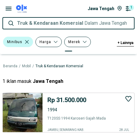
1
Jawa Tengah
Truk & Kendaraan Komersial
Dalam Jawa Tengah
Minibus
Harga
Merek
+
Lainnya
Tipe Bodi
Model
Beranda
/
Mobil
/
Truk & Kendaraan Komersial
1 iklan masuk
Jawa Tengah
Rp 31.500.000
1994
T120SS 1994 Karoseri Gajah Mada
JAMBU, SEMARANG KAB.
28 JUL