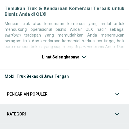
Temukan Truk & Kendaraan Komersial Terbaik untuk
Bisnis Anda di OLX!
Mencari truk atau kendaraan komersial yang andal untuk
mendukung operasional bisnis Anda? OLX hadir sebagai
platform
terdepan yang memudahkan Anda menemukan
beragam truk dan kendaraan komersial berkualitas tinggi, baik
baru maupun bekas, yang siap menjadi
partner
bisnis Anda. Dari
truk ringan untuk pengiriman hingga kendaraan khusus untuk
Lihat Selengkapnya
logistik berat, kami punya segalanya. Jelajahi sekarang dan
temukan truk & kendaraan komersial yang paling sesuai dengan
kebutuhan, skala bisnis, dan
budget
Anda!
Mobil Truk Bekas di Jawa Tengah
Memilih truk & kendaraan komersial yang tepat sangat krusial
untuk efisiensi dan kelancaran operasional bisnis Anda. Apakah
Anda mencari truk
pickup
untuk distribusi barang kecil,
dump
PENCARIAN POPULER
truck
untuk proyek konstruksi, atau
blind van
untuk pengiriman
perkotaan? Di OLX, Anda akan menemukan berbagai pilihan truk
dan kendaraan komersial dari beragam jenis, kapasitas, dan
merek terkemuka. Kami hadir untuk memastikan pengalaman
KATEGORI
jual beli truk & kendaraan komersial Anda berjalan lancar, efisien,
dan menyenangkan. Yuk, lihat berbagai penawaran truk &