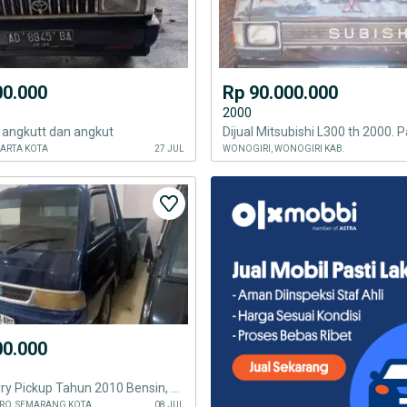
00.000
Rp 90.000.000
2000
p angkutt dan angkut
KARTA KOTA
27 JUL
WONOGIRI, WONOGIRI KAB.
00.000
Suzuki Cherry Pickup Tahun 2010 Bensin, Euro 2
RO, SEMARANG KOTA
08 JUL