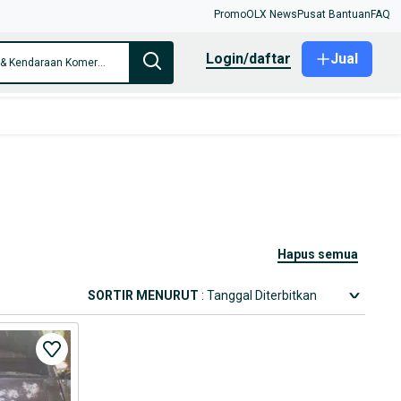
Promo
OLX News
Pusat Bantuan
FAQ
login/daftar
Jual
Hanya di Truk & Kendaraan Komersial
hapus semua
SORTIR MENURUT
: Tanggal Diterbitkan