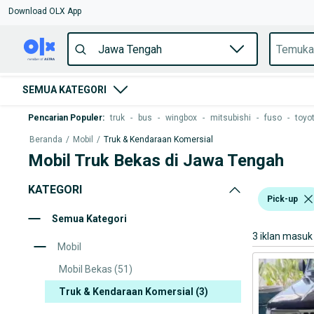
Download OLX App
SEMUA KATEGORI
Pencarian Populer
:
truk
-
bus
-
wingbox
-
mitsubishi
-
fuso
-
toyo
Beranda
/
Mobil
/
Truk & Kendaraan Komersial
Mobil Truk Bekas di Jawa Tengah
KATEGORI
Pick-up
Semua Kategori
3 iklan masuk
Mobil
Mobil Bekas
(51)
Truk & Kendaraan Komersial
(3)