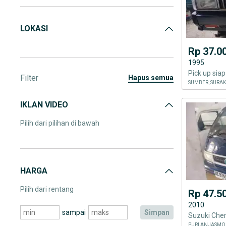
LOKASI
Rp 37.0
1995
Pick up sia
Filter
hapus semua
SUMBER, SURA
IKLAN VIDEO
Pilih dari pilihan di bawah
HARGA
Pilih dari rentang
Rp 47.5
2010
sampai
simpan
PURI ANJASMO