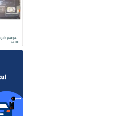
Dijual Mitsubishi L300 th 2000. Pajak panjang, Harga Nego
24 JUL