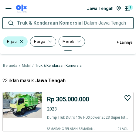
1
Jawa Tengah
Truk & Kendaraan Komersial
Dalam Jawa Tengah
Hijau
Harga
Merek
+
Lainnya
Tipe Bodi
Model
Beranda
/
Mobil
/
Truk & Kendaraan Komersial
23 iklan masuk
Jawa Tengah
Rp 305.000.000
2023
Dump Truk Dutro 136 HDXpower 2023 Super Istimewa Orisinilan Siap kerja
SEMARANG SELATAN, SEMARANG KOTA
01 AGU