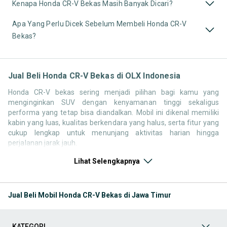
Kenapa Honda CR-V Bekas Masih Banyak Dicari?
Apa Yang Perlu Dicek Sebelum Membeli Honda CR-V
Bekas?
Jual Beli Honda CR-V Bekas di OLX Indonesia
Honda CR-V bekas sering menjadi pilihan bagi kamu yang
menginginkan SUV dengan kenyamanan tinggi sekaligus
performa yang tetap bisa diandalkan. Mobil ini dikenal memiliki
kabin yang luas, kualitas berkendara yang halus, serta fitur yang
cukup lengkap untuk menunjang aktivitas harian hingga
perjalanan jarak jauh.
Di pasar mobil bekas, Honda CR-V tersedia dalam berbagai
Lihat Selengkapnya
pilihan tahun dan generasi. Mulai dari model lama dengan harga
yang lebih terjangkau hingga versi yang lebih baru dengan
teknologi yang semakin modern, semuanya bisa disesuaikan
Jual Beli Mobil Honda CR-V Bekas di Jawa Timur
dengan kebutuhan dan budget.
Dengan reputasinya sebagai SUV yang nyaman dan cukup
premium di kelasnya, CR-V tetap menjadi salah satu model yang
KATEGORI