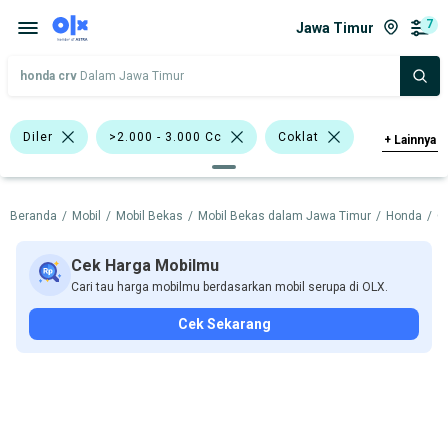
7
Jawa Timur
honda crv
Dalam Jawa Timur
Diler
>2.000 - 3.000 Cc
Coklat
+
Lainnya
Ungu
Putih
Bursa Mobil DTC
Beranda
/
Mobil
/
Mobil Bekas
/
Mobil Bekas dalam Jawa Timur
/
Honda
/
C
Bursa Mobil BG Junction Surabaya
SUV
Hatchback
Honda CR-V
Honda
Cek Harga Mobilmu
Cari tau harga mobilmu berdasarkan mobil serupa di OLX.
Harga
Merek Dan Model
Tahun
Cek Sekarang
Tipe Bodi
Tipe Membership