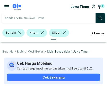
6
Jawa Timur
honda crv
Dalam Jawa Timur
Bensin
Hitam
Silver
+
Lainnya
Merah
Putih
Diler
Beranda
/
Mobil
/
Mobil Bekas
/
Mobil Bekas dalam Jawa Timur
>2.000 - 3.000 Cc
Bursa Mobil DTC
SUV
Hatchback
Cek Harga Mobilmu
Cari tau harga mobilmu berdasarkan mobil serupa di OLX.
Harga
Merek Dan Model
Tahun
Cek Sekarang
Tipe Bodi
Tipe Membership