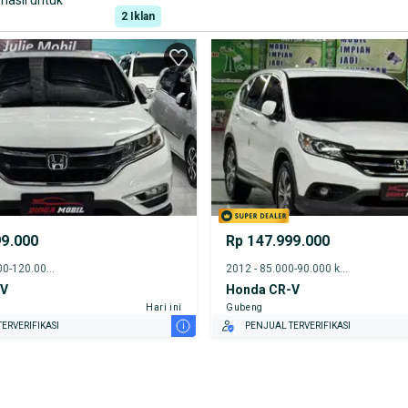
hasil untuk
2
Iklan
99.000
Rp 147.999.000
2016 - 115.000-120.000 km
2012 - 85.000-90.000 km
-V
Honda CR-V
Hari ini
Gubeng
i
ERVERIFIKASI
PENJUAL TERVERIFIKASI