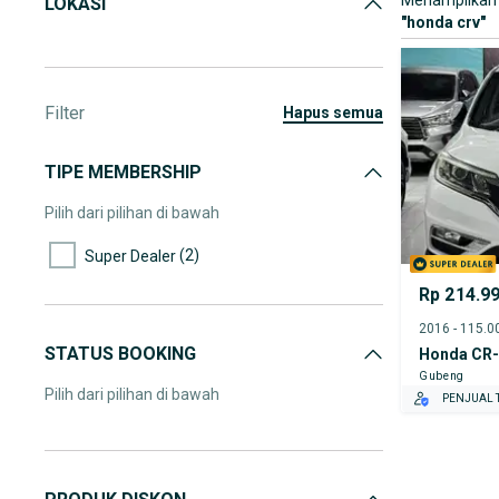
Menampilkan 
LOKASI
"
honda crv
"
Filter
hapus semua
TIPE MEMBERSHIP
Pilih dari pilihan di bawah
(2)
Super Dealer
Rp 214.9
STATUS BOOKING
Honda CR
Gubeng
Pilih dari pilihan di bawah
PENJUAL T