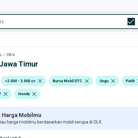
a
/
CR-V
 Jawa Timur
>2.000 - 3.000 cc
Bursa Mobil DTC
Ungu
Putih
V
Honda
 Harga Mobilmu
 tau harga mobilmu berdasarkan mobil serupa di OLX.