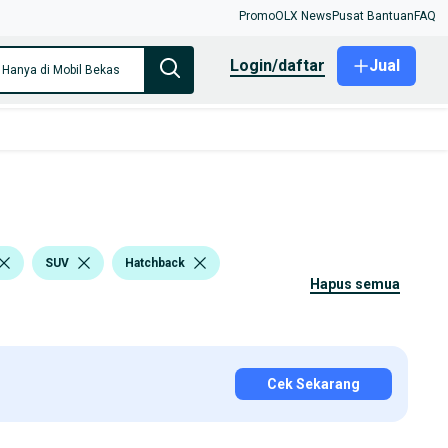
Promo
OLX News
Pusat Bantuan
FAQ
login/daftar
Jual
Hanya di Mobil Bekas
SUV
Hatchback
hapus semua
Cek Sekarang