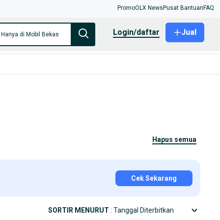
Promo
OLX News
Pusat Bantuan
FAQ
login/daftar
Jual
Hanya di Mobil Bekas
hapus semua
Cek Sekarang
SORTIR MENURUT
: Tanggal Diterbitkan