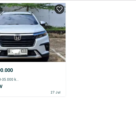
00.000
2023 - 30.000-35.000 km
V
27 Jul