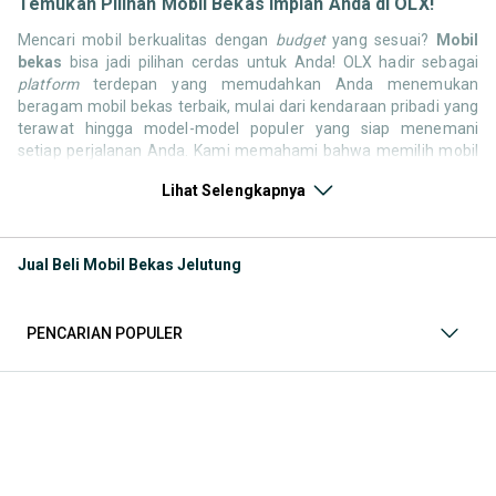
Temukan Pilihan Mobil Bekas Impian Anda di OLX!
Mencari mobil berkualitas dengan
budget
yang sesuai?
Mobil
bekas
bisa jadi pilihan cerdas untuk Anda! OLX hadir sebagai
platform
terdepan yang memudahkan Anda menemukan
beragam mobil bekas terbaik, mulai dari kendaraan pribadi yang
terawat hingga model-model populer yang siap menemani
setiap perjalanan Anda. Kami memahami bahwa memilih mobil
bekas butuh kepercayaan, oleh karena itu OLX menyediakan
Lihat Selengkapnya
ribuan daftar dari penjual terpercaya di seluruh Indonesia.
Jelajahi sekarang dan temukan mobil bekas yang paling sesuai
dengan gaya hidup, kebutuhan, dan
budget
Anda!
Jual Beli Mobil Bekas Jelutung
Memilih
mobil bekas
yang tepat tentu bukan perkara mudah.
Apakah Anda mencari mobil keluarga yang luas, SUV yang
tangguh untuk petualangan, sedan yang elegan untuk tampilan
PENCARIAN POPULER
berkelas, atau mobil kota yang irit dan lincah? Di OLX, Anda akan
menemukan berbagai pilihan mobil bekas dari berbagai merek
dan tipe. Kami hadir untuk memastikan pengalaman jual beli
mobil bekas Anda berjalan lancar, efisien, dan menyenangkan.
Yuk, lihat berbagai penawaran mobil bekas yang bisa
mendukung mobilitas Anda sekarang juga! Berikut adalah
kategori lainnya yang bisa Anda temukan: