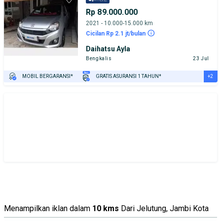
Rp 89.000.000
2021 - 10.000-15.000 km
Cicilan Rp 2.1 jt/bulan
Daihatsu Ayla
Bengkalis
23 Jul
+2
MOBIL BERGARANSI*
GRATIS ASURANSI 1 TAHUN*
TEST DRIVE DARI RUMAH
GRATIS BIAYA JASA PERAWATAN*
Menampilkan iklan dalam
10 kms
Dari Jelutung, Jambi Kota