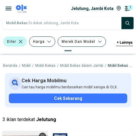
1
Jelutung, Jambi Kota
Mobil Bekas
Di dekat Jelutung, Jambi Kota
Diler
Harga
Merek Dan Model
+
Lainnya
Tahun
Tipe Bodi
Beranda
/
Mobil
/
Mobil Bekas
/
Mobil Bekas dalam Jambi
/
Mobil Bekas dalam Jambi Kota
Tipe Membership
Cek Harga Mobilmu
Cari tau harga mobilmu berdasarkan mobil serupa di OLX.
Cek Sekarang
3 iklan terdekat
Jelutung