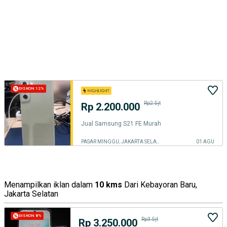
DISKON 12%
Rp2.5jt
Rp 2.200.000
Jual Samsung S21 FE Murah
PASAR MINGGU, JAKARTA SELATAN
01 AGU
Menampilkan iklan dalam
10 kms
Dari Kebayoran Baru,
Jakarta Selatan
DISKON 8%
Rp3.5jt
Rp 3.250.000