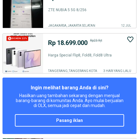
ZTE NUBIA 5 5G 8/256
JAGAKARSA, JAKARTA SELATAN
12 JUL
DISKON 22%
Rp23.9jt
Rp 18.699.000
Harga Special Flip8, Fold8, Fold8 Ultra
TANGERANG, TANGERANG KOTA
3 HARI YANG LALU
Ingin melihat barang Anda di sini?
Hasilkan uang tambahan sekarang dengan menjual
barang-barang di komunitas Anda. Ayo mulai berjualan
di OLX, semua jadi cepat dan mudah.
pasang iklan