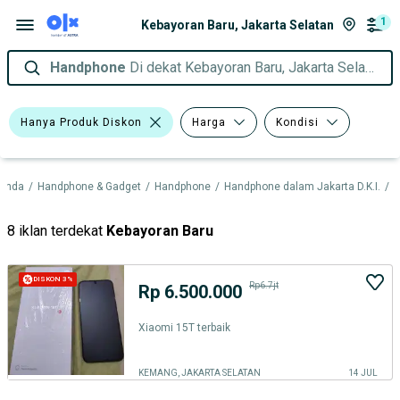
1
Kebayoran Baru, Jakarta Selatan
Handphone
Di dekat Kebayoran Baru, Jakarta Selatan
Hanya Produk Diskon
Harga
Kondisi
randa
/
Handphone & Gadget
/
Handphone
/
Handphone dalam Jakarta D.K.I.
/
H
8 iklan terdekat
Kebayoran Baru
DISKON 3%
Rp6.7jt
Rp 6.500.000
Xiaomi 15T terbaik
KEMANG, JAKARTA SELATAN
14 JUL