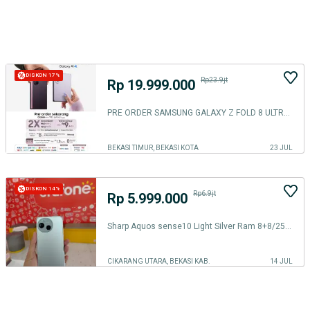
DISKON 17%
Rp23.9jt
Rp 19.999.000
PRE ORDER SAMSUNG GALAXY Z FOLD 8 ULTRA, Z FOLD 8, Z FLIP 8
BEKASI TIMUR, BEKASI KOTA
23 JUL
DISKON 14%
Rp6.9jt
Rp 5.999.000
Sharp Aquos sense10 Light Silver Ram 8+8/256GB Hp Compaq Terlaris
CIKARANG UTARA, BEKASI KAB.
14 JUL