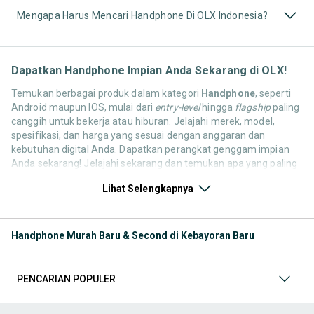
Mengapa Harus Mencari Handphone Di OLX Indonesia?
Dapatkan Handphone Impian Anda Sekarang di OLX!
Temukan berbagai produk dalam kategori
Handphone
, seperti
Android maupun IOS, mulai dari
entry-level
hingga
flagship
paling
canggih untuk bekerja atau hiburan. Jelajahi merek, model,
spesifikasi, dan harga yang sesuai dengan anggaran dan
kebutuhan digital Anda. Dapatkan perangkat genggam impian
Anda sekarang! Jelajahi sekarang dan temukan apa yang paling
cocok untuk kebutuhan komunikasi, hiburan, dan produktivitas
Lihat Selengkapnya
Anda! Mulai dari
Handphone & Tablet
,
Aksesoris Handphone &
Tablet
,
Fotografi & Videografi
,
Games & Console
,
Komputer &
Laptop
, hingga
Televisi, Audio & Aksesoris
. Semua kebutuhan
ini tersedia dari pengguna OLX yang ingin berbagi atau
Handphone Murah Baru & Second di Kebayoran Baru
memperbarui koleksinya. Yuk, lihat barang pilihan kategori
Handphone & Gadget bekas maupun baru yang tersedia untuk
Anda sekarang!
PENCARIAN POPULER
Aksesoris Handphone & Tablet