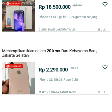
DISKON 5%
Rp19.5jt
Rp 18.500.000
iphone air 512 gb bh 100% garansi panjang
DUREN SAWIT, JAKARTA TIMUR
28 JUL
Menampilkan iklan dalam
20 kms
Dari Kebayoran Baru,
Jakarta Selatan
DISKON 31%
Rp3.3jt
Rp 2.290.000
iPhone XS 256GB Rose Gold
SERPONG UTARA, TANGERANG SELATAN KOTA
27 JUL