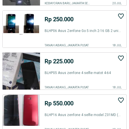
KEBAYORAN BARU, JAKARTA SELATAN
20 JUL
Rp 250.000
BLHP06 Asus Zenfone Go 5 inch 2-16 GB 2 units dengan ada minus.
TANAH ABANG, JAKARTA PUSAT
18 JUL
Rp 225.000
BLHP05 Asus zenfone 4 selfie matot 4-64
TANAH ABANG, JAKARTA PUSAT
18 JUL
Rp 550.000
BLHP16 Asus zenfone 4 selfie model Z01MD (ZD552KL) dengan 4-64 gb mem