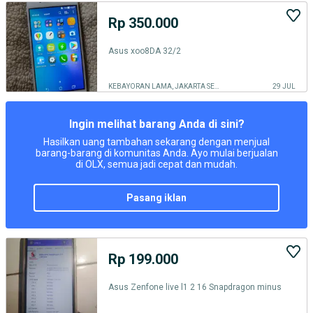
Rp 350.000
Asus xoo8DA 32/2
KEBAYORAN LAMA, JAKARTA SELATAN
29 JUL
Ingin melihat barang Anda di sini?
Hasilkan uang tambahan sekarang dengan menjual
barang-barang di komunitas Anda. Ayo mulai berjualan
di OLX, semua jadi cepat dan mudah.
pasang iklan
Rp 199.000
Asus Zenfone live l1 2 16 Snapdragon minus