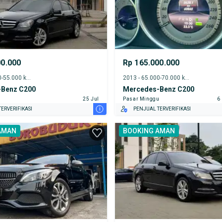
00.000
Rp 165.000.000
2014 - 50.000-55.000 km
2013 - 65.000-70.000 km
Benz C200
Mercedes-Benz C200
25 Jul
Pasar Minggu
6
i
ERVERIFIKASI
PENJUAL TERVERIFIKASI
AMAN
BOOKING AMAN