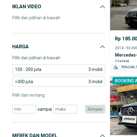
IKLAN VIDEO
Pilih dari pilihan di bawah
Rp 185.0
HARGA
Mercedes-
Pilih dari pilihan di bawah
Cilandak
PENJUAL T
150 - 200 juta
3 mobil
BOOKING 
>300 juta
3 mobil
Pilih dari rentang
sampai
simpan
MEREK DAN MODEL