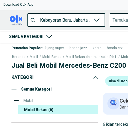
Download OLX App
SEMUA KATEGORI
Pencarian Populer
:
kijang super
-
honda jazz
-
zebra
-
honda crv
-
Beranda
/
Mobil
/
Mobil Bekas
/
Mobil Bekas dalam Jakarta D.K.I.
/
Mobi
Jual Beli Mobil Mercedes-Benz C200
KATEGORI
Bisa di-Boo
Semua Kategori
Cek
Mobil
Cari
Mobil Bekas
(6)
6 iklan terdek