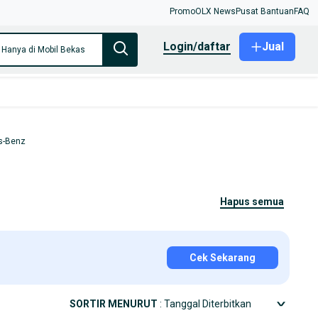
Promo
OLX News
Pusat Bantuan
FAQ
login/daftar
Jual
Hanya di Mobil Bekas
s-Benz
hapus semua
Cek Sekarang
SORTIR MENURUT
: Tanggal Diterbitkan