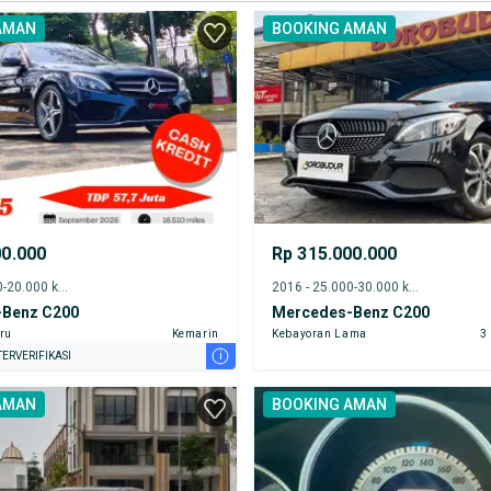
AMAN
BOOKING AMAN
00.000
Rp 315.000.000
2018 - 15.000-20.000 km
2016 - 25.000-30.000 km
Benz C200
Mercedes-Benz C200
ru
Kemarin
Kebayoran Lama
3
i
ERVERIFIKASI
AMAN
BOOKING AMAN