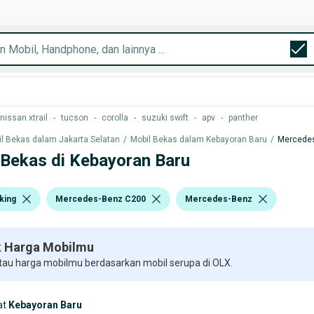
nissan xtrail
-
tucson
-
corolla
-
suzuki swift
-
apv
-
panther
l Bekas dalam Jakarta Selatan
/
Mobil Bekas dalam Kebayoran Baru
/
Mercede
 Bekas di Kebayoran Baru
king
Mercedes-Benz C200
Mercedes-Benz
 Harga Mobilmu
 tau harga mobilmu berdasarkan mobil serupa di OLX.
at
Kebayoran Baru