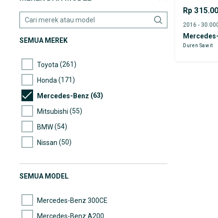
Rp 315.0
Mercedes-
SEMUA MEREK
Duren Sawit
(261)
Toyota
(171)
Honda
(63)
Mercedes-Benz
(55)
Mitsubishi
(54)
BMW
(50)
Nissan
(41)
Hyundai
(40)
Mazda
SEMUA MODEL
(35)
Suzuki
Mercedes-Benz 300CE
Mercedes-Benz A200