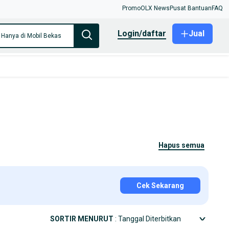
Promo
OLX News
Pusat Bantuan
FAQ
login/daftar
Jual
Hanya di Mobil Bekas
hapus semua
Cek Sekarang
SORTIR MENURUT
: Tanggal Diterbitkan