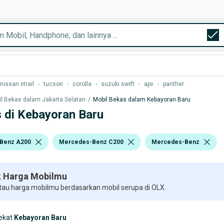
nissan xtrail
-
tucson
-
corolla
-
suzuki swift
-
apv
-
panther
l Bekas dalam Jakarta Selatan
/
Mobil Bekas dalam Kebayoran Baru
 di Kebayoran Baru
Benz A200
Mercedes-Benz C200
Mercedes-Benz
 Harga Mobilmu
 tau harga mobilmu berdasarkan mobil serupa di OLX.
ekat
Kebayoran Baru