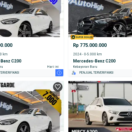
00.000
Rp 775.000.000
00 km
2024 - 0-5.000 km
Benz C200
Mercedes-Benz C200
ru
Hari ini
Kebayoran Baru
i
ERVERIFIKASI
PENJUAL TERVERIFIKASI