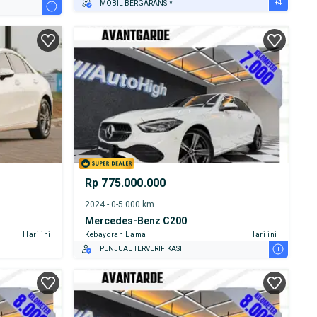
+4
MOBIL BERGARANSI*
i
GRATIS ASURANSI 1 TAHUN*
TEST DRIVE DARI RUMAH
GRATIS BIAYA JASA PERAWATAN*
PENJUAL TERVERIFIKASI
Rp 775.000.000
2024 - 0-5.000 km
Mercedes-Benz C200
Hari ini
Kebayoran Lama
Hari ini
i
PENJUAL TERVERIFIKASI