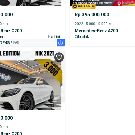
00.000
Rp 395.000.000
00 km
2022 - 5.000-10.000 km
Benz C200
Mercedes-Benz A200
ru
Hari ini
Cilandak
i
ERVERIFIKASI
00.000
00 km
Benz C200