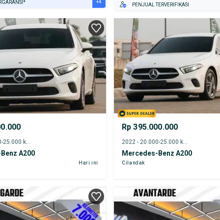
+4
RGARANSI*
PENJUAL TERVERIFIKASI
URANSI 1 TAHUN*
E DARI RUMAH
AYA JASA PERAWATAN*
ERVERIFIKASI
00.000
Rp 395.000.000
2021 - 20.000-25.000 km
2022 - 20.000-25.000 km
Benz A200
Mercedes-Benz A200
Hari ini
Cilandak