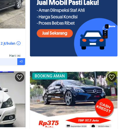
.2 jt/bulan
Hari ini
+3
BOOKING AMAN