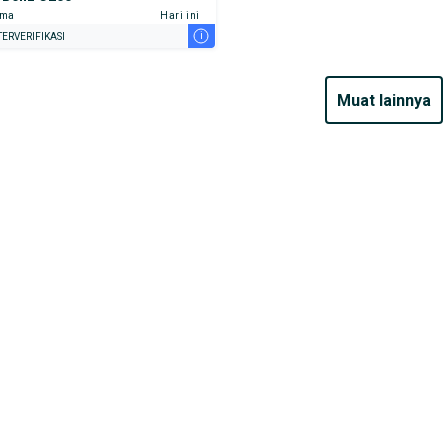
ama
Hari ini
i
ERVERIFIKASI
muat lainnya