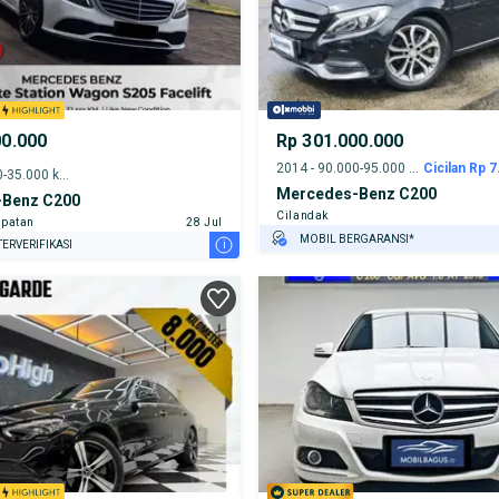
00.000
Rp 301.000.000
2014 - 90.000-95.000 km
Cicilan Rp 7
2019 - 30.000-35.000 km
Mercedes-Benz C200
Benz C200
Cilandak
patan
28 Jul
MOBIL BERGARANSI*
i
ERVERIFIKASI
GRATIS ASURANSI 1 TAHUN*
TEST DRIVE DARI RUMAH
GRATIS BIAYA JASA PERAWATAN*