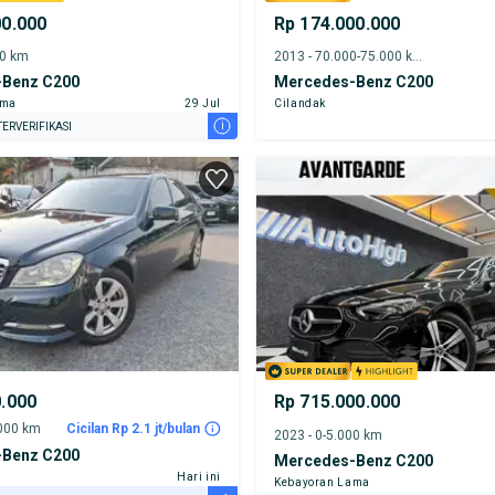
00.000
Rp 174.000.000
00 km
2013 - 70.000-75.000 km
Benz C200
Mercedes-Benz C200
ama
29 Jul
Cilandak
i
ERVERIFIKASI
0.000
Rp 715.000.000
.000 km
Cicilan Rp 2.1 jt/bulan
2023 - 0-5.000 km
Benz C200
Mercedes-Benz C200
Hari ini
Kebayoran Lama