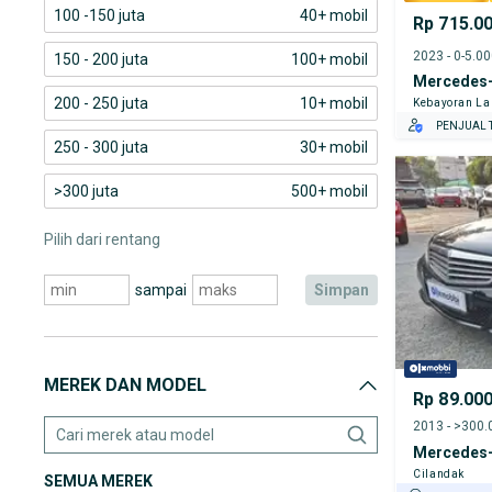
100 -150 juta
40+ mobil
Rp 715.0
2023 - 0-5.0
150 - 200 juta
100+ mobil
Mercedes-
200 - 250 juta
10+ mobil
Kebayoran L
PENJUAL T
250 - 300 juta
30+ mobil
>300 juta
500+ mobil
Pilih dari rentang
sampai
simpan
MEREK DAN MODEL
Rp 89.00
2013 - >300
Mercedes-
Cilandak
SEMUA MEREK