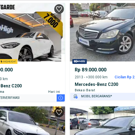
00.000
Rp 89.000.000
2013 - >300.000 km
Cicilan Rp 2
00 km
Mercedes-Benz C200
Benz C200
Bekasi Barat
ama
Hari ini
MOBIL BERGARANSI*
i
ERVERIFIKASI
GRATIS ASURANSI 1 TAHUN*
TEST DRIVE DARI RUMAH
GRATIS BIAYA JASA PERAWATAN*