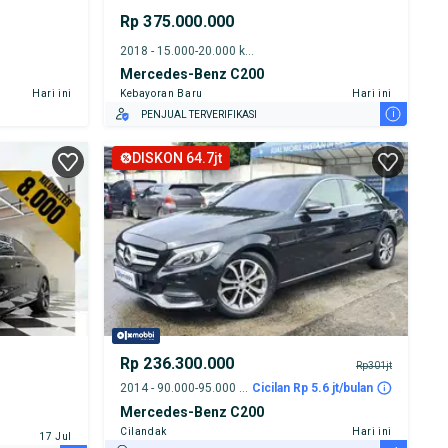
Rp 375.000.000
2018 - 15.000-20.000 km
Mercedes-Benz C200
Hari ini
Kebayoran Baru
Hari ini
i
PENJUAL TERVERIFIKASI
DISKON 64.7jt
Rp 236.300.000
Rp301jt
2014 - 90.000-95.000 km
Cicilan Rp 5.6 jt/bulan
Mercedes-Benz C200
Cilandak
Hari ini
17 Jul