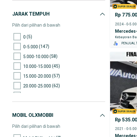
JARAK TEMPUH
Rp 775.0
2024 - 0-5.0
Pilih dari pilihan di bawah
Mercedes-
(5)
0
Kebayoran Ba
PENJUAL T
(147)
0-5.000
(58)
5.000-10.000
(45)
10.000-15.000
(57)
15.000-20.000
(62)
20.000-25.000
(54)
25.000-30.000
(41)
30.000-35.000
MOBIL OLXMOBBI
(27)
35.000-40.000
Rp 535.0
(8)
40.000-45.000
Pilih dari pilihan di bawah
2021 - 0-5.0
(26)
45.000-50.000
Mercedes-