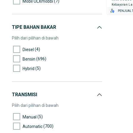
(7)
Mobil OLXmobbi
Kebayoran L
(29)
50.000-55.000
PENJUAL T
(10)
55.000-60.000
(6)
60.000-65.000
TIPE BAHAN BAKAR
(13)
65.000-70.000
Pilih dari pilihan di bawah
(18)
70.000-75.000
(4)
Diesel
(10)
75.000-80.000
(696)
Bensin
(7)
80.000-85.000
(5)
Hybrid
(10)
85.000-90.000
(10)
90.000-95.000
(6)
95.000-100.000
TRANSMISI
(5)
100.000-105.000
Pilih dari pilihan di bawah
(2)
105.000-110.000
(5)
Manual
(5)
110.000-115.000
(700)
Automatic
(8)
115.000-120.000