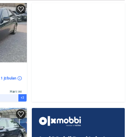
.1 jt/bulan
Hari ini
+3