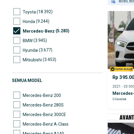
MOBIL BE
GRATIS AS
(18.392)
Toyota
TEST DRIV
(9.244)
Honda
GRATIS BI
PENJUAL T
(5.283)
Mercedes-Benz
(3.945)
BMW
(3.677)
Hyundai
(3.453)
Mitsubishi
(3.009)
Nissan
Rp 395.0
(2.688)
Suzuki
SEMUA MODEL
(2.581)
Daihatsu
Mercedes-
Mercedes-Benz 200
Cilandak
Mercedes-Benz 280S
Mercedes-Benz 300CE
Mercedes-Benz A-Class
Mercedes-Benz A140