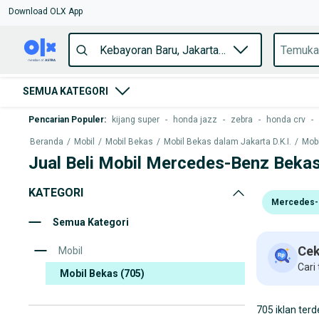
Download OLX App
SEMUA KATEGORI
Pencarian Populer
:
kijang super
-
honda jazz
-
zebra
-
honda crv
-
Beranda
/
Mobil
/
Mobil Bekas
/
Mobil Bekas dalam Jakarta D.K.I.
/
Mobi
Jual Beli Mobil Mercedes-Benz Bekas
KATEGORI
Mercedes-
Semua Kategori
Cek
Mobil
Cari
Mobil Bekas
(705)
705 iklan terd