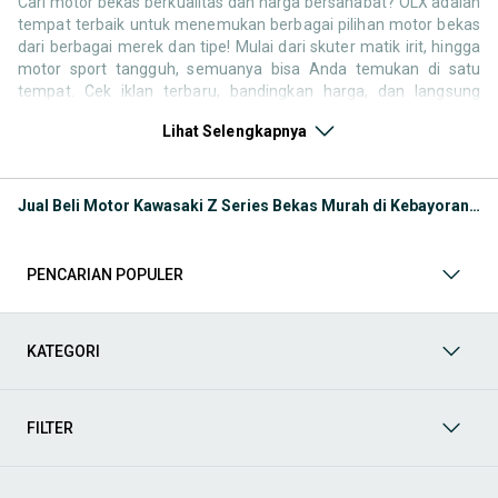
Cari motor bekas berkualitas dan harga bersahabat? OLX adalah
tempat terbaik untuk menemukan berbagai pilihan motor bekas
dari berbagai merek dan tipe! Mulai dari skuter matik irit, hingga
motor sport tangguh, semuanya bisa Anda temukan di satu
tempat. Cek iklan terbaru, bandingkan harga, dan langsung
hubungi penjual untuk negosiasi atau tanya kondisi motor. Selain
Lihat Selengkapnya
motor bekas, jangan lewatkan juga kategori pendukung lainnya
untuk melengkapi kebutuhan berkendara Anda Seperti:
Kategori Motor
: Temukan motor di OLX baik kondisi baru
Jual Beli Motor Kawasaki Z Series Bekas Murah di Kebayoran Baru
atau bekas
Kategori Aksesoris
: Lengkapi tampilan dan kenyamanan
berkendara Anda dengan berbagai aksesoris motor di OLX.
PENCARIAN POPULER
Mulai dari box motor, windshield, jok custom, spion, hingga
lampu LED dan stiker body kit semuanya tersedia untuk
berbagai tipe motor. Cocok untuk yang ingin tampil beda atau
sekadar menambah kenyamanan berkendara.
KATEGORI
Kategori Helm
: Keselamatan adalah hal utama saat
berkendara. Di OLX, Anda bisa menemukan berbagai jenis
helm standar SNI, helm full face, half face, hingga helm
FILTER
cross, dalam kondisi baru maupun bekas layak pakai.
Kategori Spare Part:
Ingin mengganti suku cadang atau
melakukan perbaikan sendiri di rumah? OLX menyediakan