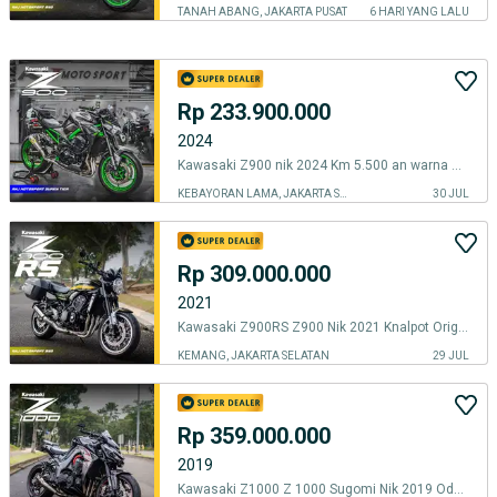
TANAH ABANG, JAKARTA PUSAT
6 HARI YANG LALU
Rp 233.900.000
2024
‎Kawasaki Z900 nik 2024 Km 5.500 an warna Abu Abu
KEBAYORAN LAMA, JAKARTA SELATAN
30 JUL
Rp 309.000.000
2021
Kawasaki Z900RS Z900 Nik 2021 Knalpot Original KM 7.000an
KEMANG, JAKARTA SELATAN
29 JUL
Rp 359.000.000
2019
Kawasaki Z1000 Z 1000 Sugomi Nik 2019 Odo 8000 Knalpot Austin Racing