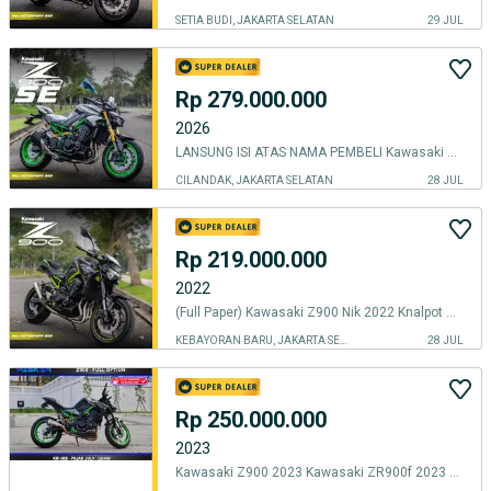
SETIA BUDI, JAKARTA SELATAN
29 JUL
Rp 279.000.000
2026
LANSUNG ISI ATAS NAMA PEMBELI Kawasaki Z900 SE 2026 BRAND NEW
CILANDAK, JAKARTA SELATAN
28 JUL
Rp 219.000.000
2022
(Full Paper) Kawasaki Z900 Nik 2022 Knalpot Costom The Best Unit
KEBAYORAN BARU, JAKARTA SELATAN
28 JUL
Rp 250.000.000
2023
Kawasaki Z900 2023 Kawasaki ZR900f 2023 Z 900 2023 Km=4rb full option