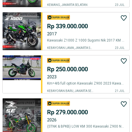
KEMANG, JAKARTA SELATAN
23 JUL
Rp 339.000.000
2017
Kawasaki Z1000 Z 1000 Sugomi Nik 2017 KM 15000an Knalpot Austin Racing
KEBAYORAN LAMA, JAKARTA SELATAN
23 JUL
Rp 250.000.000
2023
Km=4rb full option Kawasaki Z900 2023 Kawasaki ZR900f 2023 Z 900 2023
KEBAYORAN BARU, JAKARTA SELATAN
21 JUL
Rp 279.000.000
2026
(STNK & BPKB) LOW KM 300 Kawasaki Z900 Nik 2026 Knalpot SC Project FS