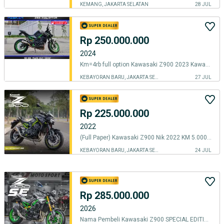
KEMANG, JAKARTA SELATAN
28 JUL
Rp 250.000.000
2024
Km=4rb full option Kawasaki Z900 2023 Kawasaki ZR900f 2023 Z 900 2023
KEBAYORAN BARU, JAKARTA SELATAN
27 JUL
Rp 225.000.000
2022
(Full Paper) Kawasaki Z900 Nik 2022 KM 5.000an Akrapovic The Best Unit
KEBAYORAN BARU, JAKARTA SELATAN
24 JUL
Rp 285.000.000
2026
Nama Pembeli Kawasaki Z900 SPECIAL EDITION Tahun 2026 Warna Abu-abu