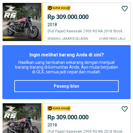
Rp 309.000.000
2018
(Full Paper) Kawasaki Z900 RS Nik 2018 Stock Exhaust Good Condition
KEMANG, JAKARTA SELATAN
6 HARI YANG LALU
Ingin melihat barang Anda di sini?
Hasilkan uang tambahan sekarang dengan menjual
barang-barang di komunitas Anda. Ayo mulai berjualan
di OLX, semua jadi cepat dan mudah.
pasang iklan
Rp 309.000.000
2018
(Full Paper) Kawasaki Z900 RS Nik 2018 Stock Exhaust The Best Unit