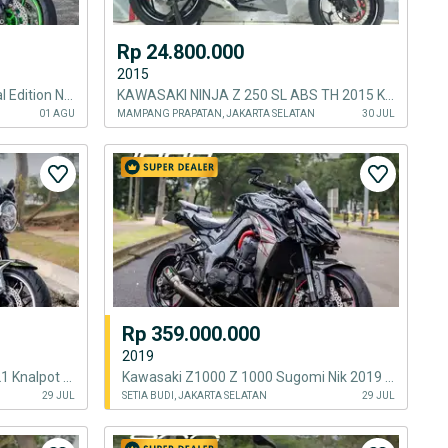
Rp 24.800.000
2015
Kawasaki Z900 Z 900 SE Special Edition Nik 2025 KM 500an
KAWASAKI NINJA Z 250 SL ABS TH 2015 KOLEKTOR ITEM SIMPANAN LOW KM 7K
01 AGU
MAMPANG PRAPATAN, JAKARTA SELATAN
30 JUL
Rp 359.000.000
2019
Kawasaki Z900RS Z900 Nik 2021 Knalpot Original KM 7.000an
Kawasaki Z1000 Z 1000 Sugomi Nik 2019 Odo 8000 Knalpot Austin Racing
29 JUL
SETIA BUDI, JAKARTA SELATAN
29 JUL