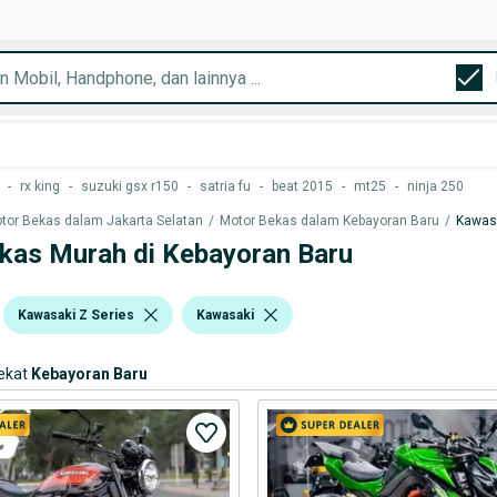
-
rx king
-
suzuki gsx r150
-
satria fu
-
beat 2015
-
mt25
-
ninja 250
tor Bekas dalam Jakarta Selatan
/
Motor Bekas dalam Kebayoran Baru
/
Kawas
ekas Murah di Kebayoran Baru
Kawasaki Z Series
Kawasaki
ekat
Kebayoran Baru