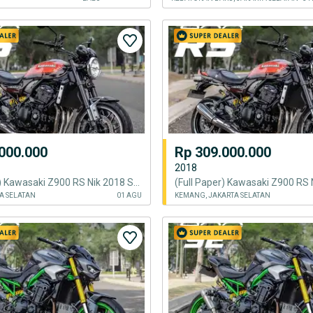
000.000
Rp 309.000.000
2018
(Full Paper) Kawasaki Z900 RS Nik 2018 Stock Exhaust Best Condition
TA SELATAN
01 AGU
KEMANG, JAKARTA SELATAN