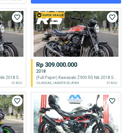
Rp 309.000.000
2018
(Full Paper) Kawasaki Z900 RS Nik 2018 Stock Exhaust Good Condition
(Full Paper) Kawasaki Z900 RS Nik 2018 Stock Exhaust The Best Unit
01 AGU
CILANDAK, JAKARTA SELATAN
01 AGU