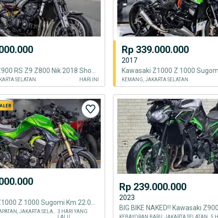
000.000
Rp 339.000.000
2017
Kawasaki Z900 RS Z9 Z800 Nik 2018 Shockbrekers Ohlins Warna Coklat
KARTA SELATAN
HARI INI
KEMANG, JAKARTA SELATAN
000.000
Rp 239.000.000
2023
Kawasaki Z1000 Z 1000 Sugomi Km 22.000an warna Hijau
MAMPANG PRAPATAN, JAKARTA SELATAN
3 HARI YANG
LALU
KEBAYORAN BARU, JAKARTA SELATAN
5 