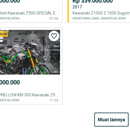
000.000
Rp 339.000.000
2017
Nama Pembeli Kawasaki Z900 SPECIAL EDITION Tahun 2026 Warna Abu-abu
ARTA SELATAN
23 JUL
KEBAYORAN LAMA, JAKARTA SELATAN
000.000
(STNK & BPKB) LOW KM 300 Kawasaki Z900 Nik 2026 Knalpot SC Project FS
ARTA SELATAN
17 JUL
muat lainnya