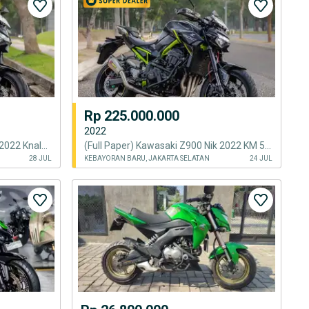
Rp 225.000.000
2022
(Full Paper) Kawasaki Z900 Nik 2022 Knalpot Costom The Best Unit
(Full Paper) Kawasaki Z900 Nik 2022 KM 5.000an Akrapovic The Best Unit
28 JUL
KEBAYORAN BARU, JAKARTA SELATAN
24 JUL