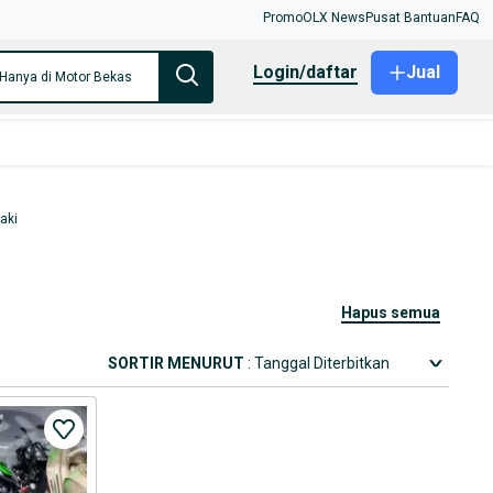
Promo
OLX News
Pusat Bantuan
FAQ
login/daftar
Jual
Hanya di Motor Bekas
aki
hapus semua
SORTIR MENURUT
: Tanggal Diterbitkan