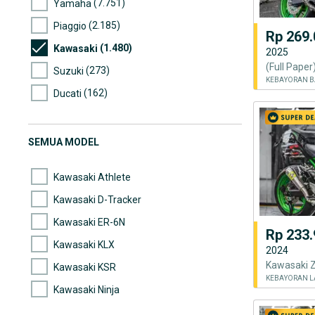
(7.751)
Yamaha
(2.185)
Piaggio
Rp 269.
(1.480)
Kawasaki
2025
(273)
Suzuki
KEBAYORAN B
(162)
Ducati
(109)
Harley Davidson
(74)
Lain-lain
SEMUA MODEL
(69)
BMW
Kawasaki Athlete
Kawasaki D-Tracker
Kawasaki ER-6N
Rp 233.
Kawasaki KLX
2024
Kawasaki KSR
KEBAYORAN L
Kawasaki Ninja
Kawasaki Ninja 250