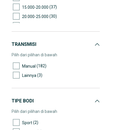
(37)
15.000-20.000
(30)
20.000-25.000
(11)
25.000-30.000
(4)
30.000-35.000
TRANSMISI
(4)
35.000-40.000
(1)
50.000-55.000
Pilih dari pilihan di bawah
(182)
Manual
(3)
Lainnya
TIPE BODI
Pilih dari pilihan di bawah
(2)
Sport