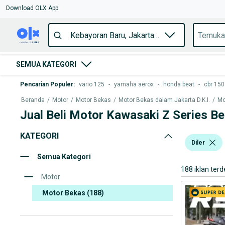
Download OLX App
SEMUA KATEGORI
Pencarian Populer
:
vario 125
-
yamaha aerox
-
honda beat
-
cbr 150
Beranda
/
Motor
/
Motor Bekas
/
Motor Bekas dalam Jakarta D.K.I.
/
Mo
Jual Beli Motor Kawasaki Z Series B
KATEGORI
Diler
Semua Kategori
188 iklan terd
Motor
Motor Bekas
(188)