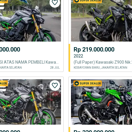
000.000
Rp 219.000.000
2022
LANSUNG ISI ATAS NAMA PEMBELI Kawasaki Z900 SE 2026 BRAND NEW
KARTA SELATAN
28 JUL
KEBAYORAN BARU, JAKARTA SELATAN