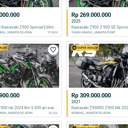
000.000
Rp 269.000.000
2025
(Full Paper) Kawasaki Z900 Special Edition Nik 2025 KM 500
ARU, JAKARTA SELATAN
01 AGU
TANAH ABANG, JAKARTA PUSAT
900.000
Rp 309.000.000
2021
‎Kawasaki Z900 nik 2024 Km 5.500 an warna Abu Abu
AMA, JAKARTA SELATAN
30 JUL
KEMANG, JAKARTA SELATAN