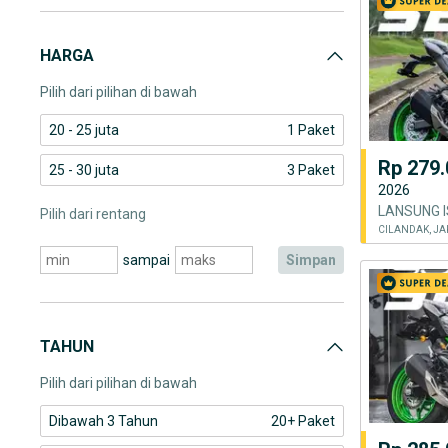
Kawasaki Ninja ER-6N
HARGA
Kawasaki Ninja KRR
Pilih dari pilihan di bawah
20 - 25 juta
1 Paket
Rp 279.
25 - 30 juta
3 Paket
2026
Pilih dari rentang
CILANDAK, JA
sampai
simpan
TAHUN
Pilih dari pilihan di bawah
Dibawah 3 Tahun
20+ Paket