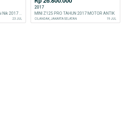
Rp 26.800.000
2017
Kawasaki Z1000 Z 1000 Sugomi Nik 2017 KM 15000an Knalpot Austin Racing
MINI Z125 PRO TAHUN 2017 MOTOR ANTIK
23 JUL
CILANDAK, JAKARTA SELATAN
19 JUL