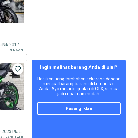
Kawasaki Z1000 Z 1000 Sugomi Nik 2017 KM 15000an Knalpot Austin Racing
KEMARIN
Ingin melihat barang Anda di sini?
Hasilkan uang tambahan sekarang dengan
menjual barang-barang di komunitas
Anda. Ayo mulai berjualan di OLX, semua
jadi cepat dan mudah.
pasang iklan
BIG BIKE NAKED‼️ Kawasaki Z900 2023 Plat F
HARI YANG LALU