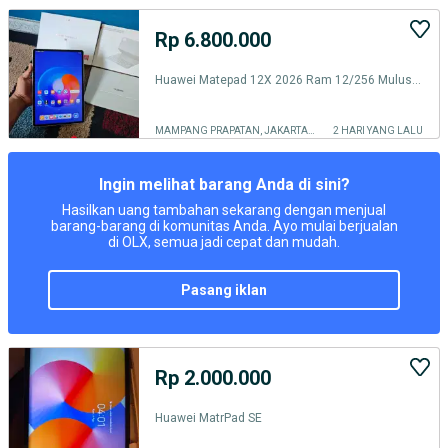
Rp 6.800.000
Huawei Matepad 12X 2026 Ram 12/256 Mulus Normal Bisa TT
MAMPANG PRAPATAN, JAKARTA SELATAN
2 HARI YANG LALU
Ingin melihat barang Anda di sini?
Hasilkan uang tambahan sekarang dengan menjual
barang-barang di komunitas Anda. Ayo mulai berjualan
di OLX, semua jadi cepat dan mudah.
pasang iklan
Rp 2.000.000
Huawei MatrPad SE