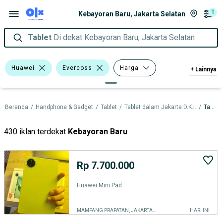
1
Kebayoran Baru, Jakarta Selatan
Tablet
Di dekat Kebayoran Baru, Jakarta Selatan
Huawei
Evercoss
Harga
+
Lainnya
Kondisi
Beranda
/
Handphone & Gadget
/
Tablet
/
Tablet dalam Jakarta D.K.I.
/
Tablet dalam Jakarta Selatan
430 iklan terdekat
Kebayoran Baru
Rp 7.700.000
Huawei Mini Pad
MAMPANG PRAPATAN, JAKARTA SELATAN
HARI INI