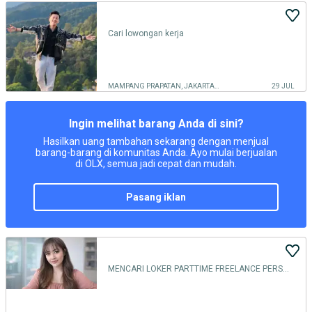
Cari lowongan kerja
MAMPANG PRAPATAN, JAKARTA SELATAN
29 JUL
Ingin melihat barang Anda di sini?
Hasilkan uang tambahan sekarang dengan menjual
barang-barang di komunitas Anda. Ayo mulai berjualan
di OLX, semua jadi cepat dan mudah.
pasang iklan
MENCARI LOKER PARTTIME FREELANCE PERSONAL ASSISTANCE ASPRI SEKRETARIS