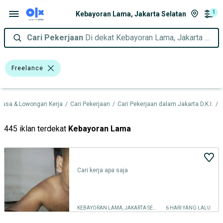
1
Kebayoran Lama, Jakarta Selatan
Cari Pekerjaan
Di dekat Kebayoran Lama, Jakarta Selatan
Freelance
Jasa & Lowongan Kerja
/
Cari Pekerjaan
/
Cari Pekerjaan dalam Jakarta D.K.I.
/
445 iklan terdekat
Kebayoran Lama
Cari kerja apa saja
KEBAYORAN LAMA, JAKARTA SELATAN
6 HARI YANG LALU