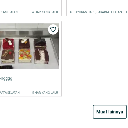
RTA SELATAN
4 HARI YANG LALU
KEBAYORAN BARU, JAKARTA SELATAN
5 
dongggg
ARTA SELATAN
5 HARI YANG LALU
muat lainnya