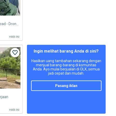
Surveyor Geodesi - Drafter Autocad - Drone Maping ( Siap Kerja )
HARI INI
Ingin melihat barang Anda di sini?
Hasilkan uang tambahan sekarang dengan
menjual barang-barang di komunitas
Anda. Ayo mulai berjualan di OLX, semua
jadi cepat dan mudah.
pasang iklan
rjaan
HARI INI