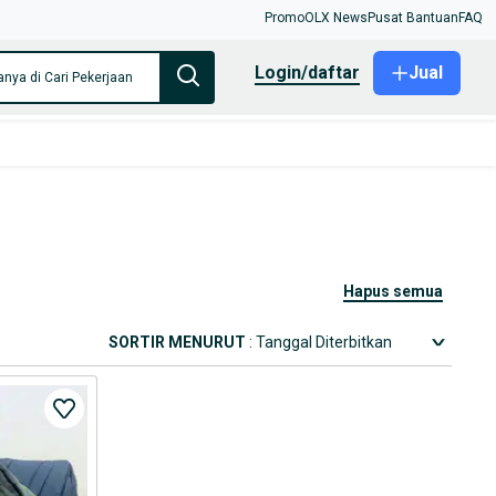
Promo
OLX News
Pusat Bantuan
FAQ
login/daftar
Jual
anya di Cari Pekerjaan
hapus semua
SORTIR MENURUT
: Tanggal Diterbitkan