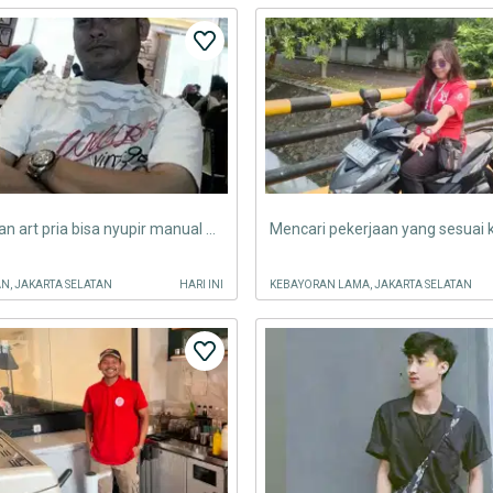
cari pekerjaan art pria bisa nyupir manual matic punya sim a dan c
, JAKARTA SELATAN
HARI INI
KEBAYORAN LAMA, JAKARTA SELATAN