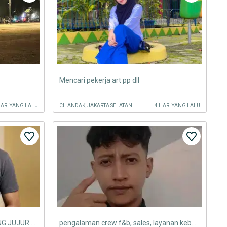
Mencari pekerja art pp dll
HARI YANG LALU
CILANDAK, JAKARTA SELATAN
4 HARI YANG LALU
ART PRIA SIAP KERJA LANGSUNG JUJUR AMANAH RAJIN LULUSAN SMP
pengalaman crew f&b, sales, layanan kebersihan