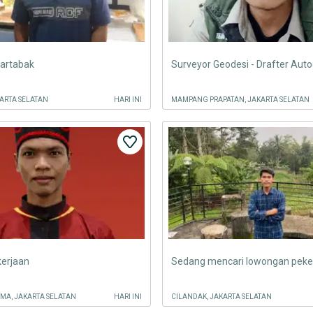
martabak
ARTA SELATAN
HARI INI
MAMPANG PRAPATAN, JAKARTA SELATAN
kerjaan
Sedang mencari lowongan peke
MA, JAKARTA SELATAN
HARI INI
CILANDAK, JAKARTA SELATAN