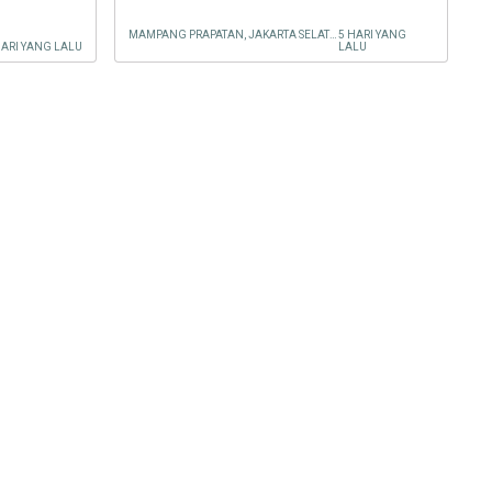
MAMPANG PRAPATAN, JAKARTA SELATAN
5 HARI YANG
HARI YANG LALU
LALU